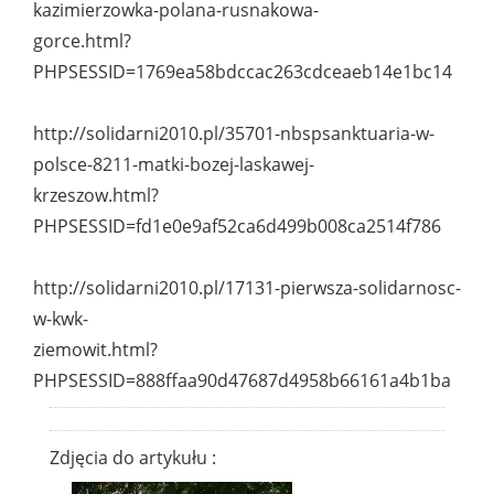
kazimierzowka-polana-rusnakowa-
gorce.html?
PHPSESSID=1769ea58bdccac263cdceaeb14e1bc14
http://solidarni2010.pl/35701-nbspsanktuaria-w-
polsce-8211-matki-bozej-laskawej-
krzeszow.html?
PHPSESSID=fd1e0e9af52ca6d499b008ca2514f786
http://solidarni2010.pl/17131-pierwsza-solidarnosc-
w-kwk-
ziemowit.html?
PHPSESSID=888ffaa90d47687d4958b66161a4b1ba
Zdjęcia do artykułu :