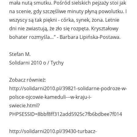
mała nutą smutku. Pośród sielskich pejzaży stoi jak
na scenie, gdy szczęśliwe minuty płyną powolutku. I
wszyscy są tak piękni - córka, synek, żona. Letnie
dni nie zwiastują, że zło się rozpęta. Kryształowy
bohater rozmyśla…” - Barbara Lipińska-Postawa.
Stefan M.
Solidarni 2010 o / Tychy
Zobacz również:
http://solidarni2010.pl/39821-solidarne-podroze-w-
polsce-ojcowie-kameduli---w-kraju-i-
swiecie.html?
PHPSESSID=8bbf8ff312add5925c7fb6bdbee7f014
http://solidarni2010.pl/39430-turbacz-