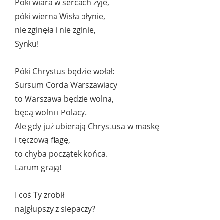
Póki wiara w sercach żyje,
póki wierna Wisła płynie,
nie zginęła i nie zginie,
Synku!
Póki Chrystus będzie wołał:
Sursum Corda Warszawiacy
to Warszawa będzie wolna,
będą wolni i Polacy.
Ale gdy już ubierają Chrystusa w maskę
i tęczową flagę,
to chyba początek końca.
Larum grają!
I coś Ty zrobił
najgłupszy z siepaczy?