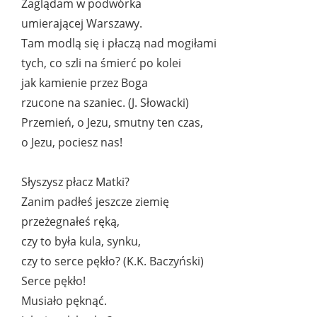
Zaglądam w podwórka
umierającej Warszawy.
Tam modlą się i płaczą nad mogiłami
tych, co szli na śmierć po kolei
jak kamienie przez Boga
rzucone na szaniec. (J. Słowacki)
Przemień, o Jezu, smutny ten czas,
o Jezu, pociesz nas!
Słyszysz płacz Matki?
Zanim padłeś jeszcze ziemię
przeżegnałeś ręką,
czy to była kula, synku,
czy to serce pękło? (K.K. Baczyński)
Serce pękło!
Musiało pęknąć.