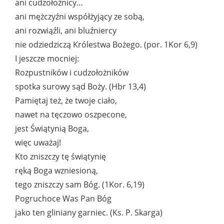
ani cudzołożnicy…
ani mężczyźni współżyjący ze sobą,
ani rozwiąźli, ani bluźniercy
nie odziedziczą Królestwa Bożego. (por. 1Kor 6,9)
I jeszcze mocniej:
Rozpustników i cudzołożników
spotka surowy sąd Boży. (Hbr 13,4)
Pamiętaj też, że twoje ciało,
nawet na tęczowo oszpecone,
jest Świątynią Boga,
więc uważaj!
Kto zniszczy tę świątynię
ręką Boga wzniesioną,
tego zniszczy sam Bóg. (1Kor. 6,19)
Pogruchoce Was Pan Bóg
jako ten gliniany garniec. (Ks. P. Skarga)