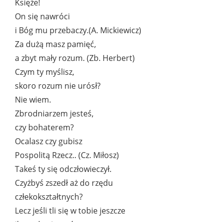
Księże!
On się nawróci
i Bóg mu przebaczy.(A. Mickiewicz)
Za dużą masz pamięć,
a zbyt mały rozum. (Zb. Herbert)
Czym ty myślisz,
skoro rozum nie urósł?
Nie wiem.
Zbrodniarzem jesteś,
czy bohaterem?
Ocalasz czy gubisz
Pospolitą Rzecz.. (Cz. Miłosz)
Takeś ty się odczłowieczył.
Czyżbyś zszedł aż do rzędu
człekokształtnych?
Lecz jeśli tli się w tobie jeszcze