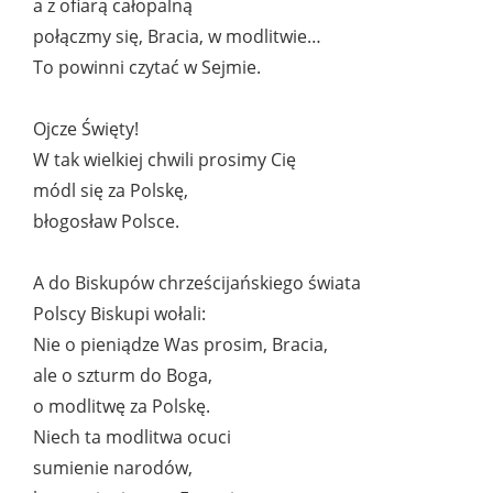
a z ofiarą całopalną
połączmy się, Bracia, w modlitwie…
To powinni czytać w Sejmie.
Ojcze Święty!
W tak wielkiej chwili prosimy Cię
módl się za Polskę,
błogosław Polsce.
A do Biskupów chrześcijańskiego świata
Polscy Biskupi wołali:
Nie o pieniądze Was prosim, Bracia,
ale o szturm do Boga,
o modlitwę za Polskę.
Niech ta modlitwa ocuci
sumienie narodów,