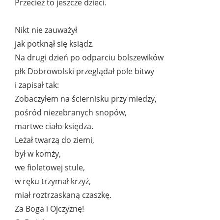
Przecież to jeszcze dzieci.
Nikt nie zauważył
jak potknął się ksiądz.
Na drugi dzień po odparciu bolszewików
płk Dobrowolski przeglądał pole bitwy
i zapisał tak:
Zobaczyłem na ściernisku przy miedzy,
pośród niezebranych snopów,
martwe ciało księdza.
Leżał twarzą do ziemi,
był w komży,
we fioletowej stule,
w ręku trzymał krzyż,
miał roztrzaskaną czaszkę.
Za Boga i Ojczyznę!