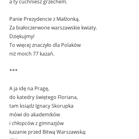
a ty cuchniesz grzechem.
Panie Prezydencie z Małżonką.
Za białoczerwone warszawskie kwiaty.
Dziękujmy!
To więcej znaczyło dla Polaków
niż moich 77 kazań.
***
A ja idę na Pragę,
do katedry świętego Floriana,
tam ksiądz Ignacy Skorupka
mówi do akademików
i chłopców z gimnazjów
kazanie przed Bitwą Warszawską: