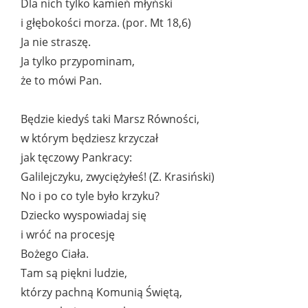
Dla nich tylko kamień młyński
i głębokości morza. (por. Mt 18,6)
Ja nie straszę.
Ja tylko przypominam,
że to mówi Pan.
Będzie kiedyś taki Marsz Równości,
w którym będziesz krzyczał
jak tęczowy Pankracy:
Galilejczyku, zwyciężyłeś! (Z. Krasiński)
No i po co tyle było krzyku?
Dziecko wyspowiadaj się
i wróć na procesję
Bożego Ciała.
Tam są piękni ludzie,
którzy pachną Komunią Świętą,