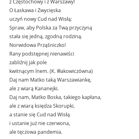
z Częstochowy i z Warszawy!
O Łaskawa i Zwycięska
uczyń nowy Cud nad Wisłą:
Spraw, aby Polska za Twą przyczyną
stała się jedną, zgodną rodziną.
Norwidowa Prząśniczko!
Rany podstępnej nienawiści
zabliźnij jak pole
kwitnącym lnem. (K. Iłłakowiczówna)
Daj nam Matko taką Warszawiankę,
ale z wiarą Kananejki.
Daj nam, Matko Boska, takiego kapłana,
ale z wiarą księdza Skorupki,
a stanie się Cud nad Wisłą
i ustanie już nie czerwona,
ale tęczowa pandemia.