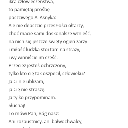
ikra człowieczeństwa,
to pamiętaj prośbę
poczciwego A. Asnyka:
Ale nie depczcie przeszłości ołtarzy,
choć macie sami doskonalsze wznieść,
na nich się jeszcze święty ogień żarzy
i miłość ludzka stoi tam na straży,
i wy winniście im cześć.
Przecież jesteś ochrzczony,
tylko kto cię tak oszpecił, człowieku?
Ja Ci nie ubliżam,
ja Cię nie straszę.
Ja tylko przypominam.
Słuchaj!
To mówi Pan, Bóg nasz:
Ani rozpustnicy, ani bałwochwalcy,