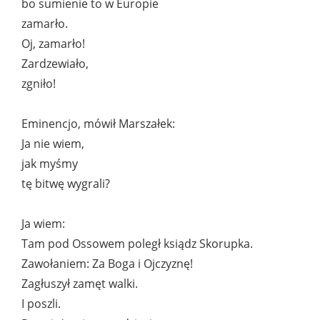
bo sumienie to w Europie
zamarło.
Oj, zamarło!
Zardzewiało,
zgniło!
Eminencjo, mówił Marszałek:
Ja nie wiem,
jak myśmy
tę bitwę wygrali?
Ja wiem:
Tam pod Ossowem poległ ksiądz Skorupka.
Zawołaniem: Za Boga i Ojczyznę!
Zagłuszył zamęt walki.
I poszli.