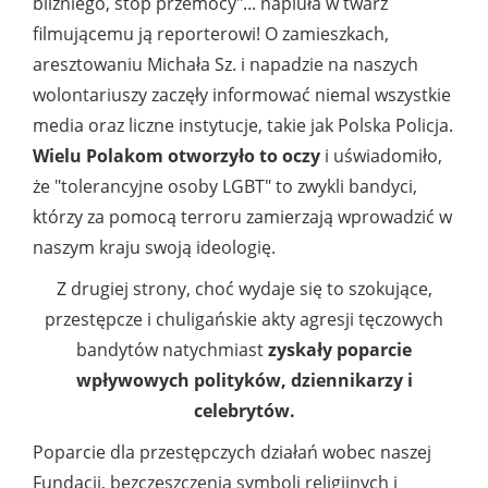
bliźniego, stop przemocy"... napluła w twarz
filmującemu ją reporterowi! O zamieszkach,
aresztowaniu Michała Sz. i napadzie na naszych
wolontariuszy zaczęły informować niemal wszystkie
media oraz liczne instytucje, takie jak Polska Policja.
Wielu Polakom otworzyło to oczy
i uświadomiło,
że "tolerancyjne osoby LGBT" to zwykli bandyci,
którzy za pomocą terroru zamierzają wprowadzić w
naszym kraju swoją ideologię.
Z drugiej strony, choć wydaje się to szokujące,
przestępcze i chuligańskie akty agresji tęczowych
bandytów natychmiast
zyskały poparcie
wpływowych polityków, dziennikarzy i
celebrytów.
Poparcie dla przestępczych działań wobec naszej
Fundacji, bezczeszczenia symboli religijnych i