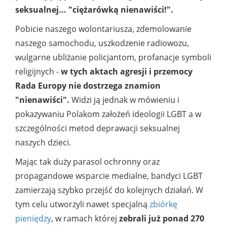
seksualnej... "ciężarówką nienawiści!".
Pobicie naszego wolontariusza, zdemolowanie
naszego samochodu, uszkodzenie radiowozu,
wulgarne ubliżanie policjantom, profanacje symboli
religijnych -
w tych aktach agresji i przemocy
Rada Europy nie dostrzega znamion
"nienawiści".
Widzi ją jednak w mówieniu i
pokazywaniu Polakom założeń ideologii LGBT a w
szczególności metod deprawacji seksualnej
naszych dzieci.
Mając tak duży parasol ochronny oraz
propagandowe wsparcie medialne, bandyci LGBT
zamierzają szybko przejść do kolejnych działań. W
tym celu utworzyli nawet specjalną
zbiórkę
pieniędzy
, w ramach której
zebrali już ponad 270