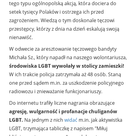
tego typu ogólnopolską akcją, która dociera do
setek tysięcy Polaków i ostrzega ich przed
zagrożeniem. Wiedzą o tym doskonale tęczowi
przestępcy, którzy z dnia na dzień eskalują swoją
nienawiść.
W odwecie za aresztowanie tęczowego bandyty
Michała Sz., który napadł na naszego wolontariusza,
środowiska LGBT wywołały w stolicy zamieszki!
W ich trakcie policja zatrzymała aż 48 osób. Staną
one przed sądem m.in. za uszkodzenie policyjnego
radiowozu i znieważanie funkcjonariuszy.
Do internetu trafiły liczne nagrania obrazujące
agresję, wulgarność i profanacje chuliganów
LGBT.
Na jednym z nich
widać
m.in. jak aktywistka
LGBT, trzymająca tabliczkę z napisem "Miłuj