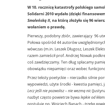
W 10. rocznicę katastrofy polskiego sa
Solidarni 2010 wydało (dzięki finansow
Smoleńską II
, na którą złożyło się 96 wie
wołaniem o prawdę.
Pierwszy, podobny zbiór, zawierający 96 utw
Połowa spośród 44 autorów uwzględnionych
wówczas (m.in. Leszek Długosz, Leszek Elekt
razem zamieścił prof. Andrzej Nowak podkr
coś zawdzięczamy. Ten dług spłacamy pami
obowiązku niepamięci oraz wobec funkcjono
Przez teksty poetyckie – nierzadko silnie por
wypowiedzi, użyte środki - kwestia pamięci, 
Lecz jeśli nie pozwolisz – nie wezmą nic
(Justyn
nazbyt często powietrze bywa
lepkie od kłam
postuluje np. Wojciech Banach -
trzeba powi