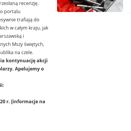
rzesłaną recenzję.
o portalu
sywnie trafiają do
ich w całym kraju, jak
arszawską i
znych Mszy świętych,
blika na czele.
ia kontynuację akcji
arzy. Apelujemy o
i:
20 r. [informacje na