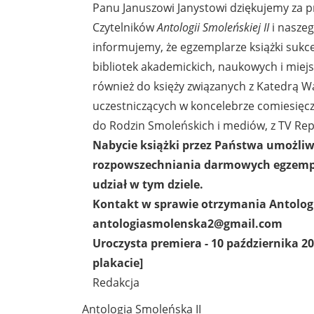
Panu Januszowi Janystowi dziękujemy za p
Czytelników
Antologii Smoleńskiej II
i naszeg
informujemy, że egzemplarze książki sukce
bibliotek akademickich, naukowych i miejsk
również do księży związanych z Katedrą W
uczestniczących w koncelebrze comiesięc
do Rodzin Smoleńskich i mediów, z TV Repu
Nabycie książki przez Państwa umożliw
rozpowszechniania darmowych egzempl
udział w tym dziele.
Kontakt w sprawie otrzymania Antologi
antologiasmolenska2@gmail.com
Uroczysta premiera - 10 października 20
plakacie]
Redakcja
Antologia Smoleńska II