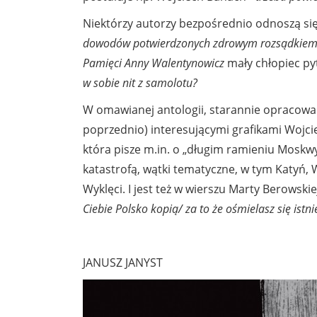
Niektórzy autorzy bezpośrednio odnoszą się 
dowodów potwierdzonych zdrowym rozsądkiem/
Pamięci Anny Walentynowicz
mały chłopiec py
w sobie nit z samolotu?
W omawianej antologii,
starannie opracowa
poprzednio) interesującymi grafikami Wojci
która pisze m.in. o „długim ramieniu Moskwy
katastrofą, wątki tematyczne, w tym Katyń, 
Wyklęci. I jest też w wierszu Marty Berows
Ciebie Polsko kopią/ za to że ośmielasz się istni
JANUSZ JANYST