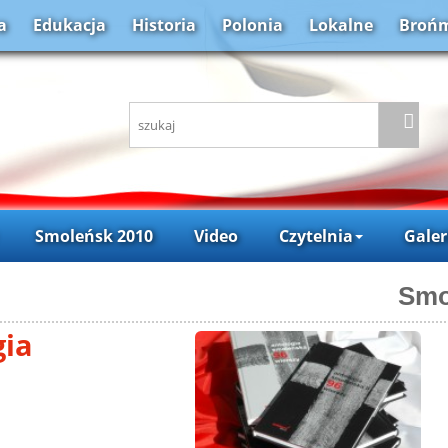
a
Edukacja
Historia
Polonia
Lokalne
Brońm
Smoleńsk 2010
Video
Czytelnia
Galer
Smo
gia