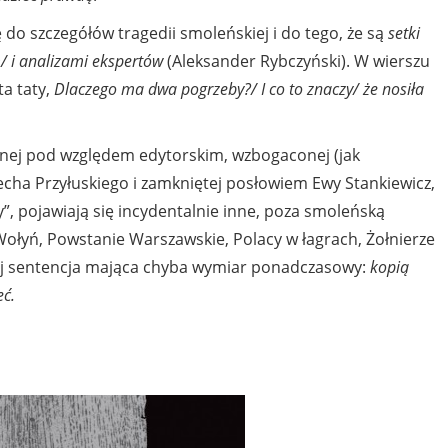
do szczegółów tragedii smoleńskiej i do tego, że są
setki
 i analizami ekspertów
(Aleksander Rybczyński). W wierszu
ta taty,
Dlaczego ma dwa pogrzeby?/ I co to znaczy/ że nosiła
nej pod względem edytorskim, wzbogaconej (jak
echa Przyłuskiego
i zamkniętej posłowiem Ewy Stankiewicz,
”, pojawiają się incydentalnie inne, poza smoleńską
Wołyń, Powstanie Warszawskie, Polacy w łagrach, Żołnierze
kiej sentencja mająca chyba wymiar ponadczasowy:
kopią
eć.