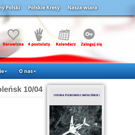
y Polski
Polskie Kresy
Nasza wiara
ie
O nas
leńsk 10/04