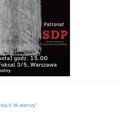
ką II. 96 wierszy"