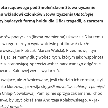
molotu rządowego pod Smoleńskiem Stowarzyszenie
emu wkładowi członków Stowarzyszenia
) Antologię
rszy będących formą hołdu dla Ofiar tragedii, a zarazem
orów poetyckich (liczba znamienna) ukazał się 5 lat temu.
 w tegorocznym wydawnictwie publikowała także
orowicz, Jan Pietrzak, Marcin Wolski). Przedmowę i tym
eślając, że mamy dług wobec tych, którym jako wspólnota
ęcią, stanowiącą sprzeciw wobec narzucanego odgórnie
wania Kainowej wersji wydarzeń.
uszające, ale zróżnicowane, jeśli chodzi o ich rozmiar, styl
jako kluczowa, przewija się.
Jeśli pozwolisz, zabiorą ci pamięć/
a Chłap-Nowakowa). Pamięć nie sprzyja zakłamaniu, choć
stwa,
by użyć określenia
Andrzeja Kołakowskiego. A - jak
edzieć prawdę
.