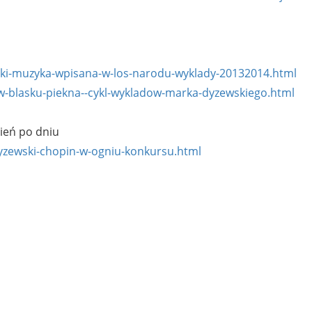
ski-muzyka-wpisana-w-los-narodu-wyklady-20132014.html
-w-blasku-piekna--cykl-wykladow-marka-dyzewskiego.html
ień po dniu
yzewski-chopin-w-ogniu-konkursu.html