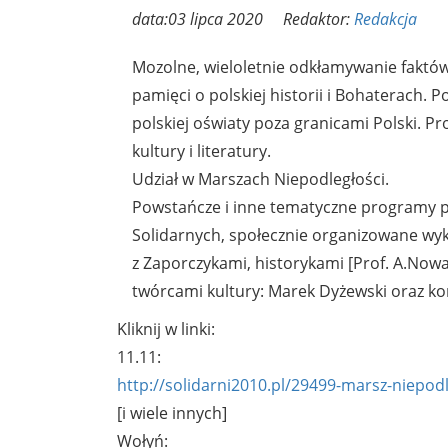
data:03 lipca 2020 Redaktor:
Redakcja
Mozolne, wieloletnie odkłamywanie faktó
pamięci o polskiej historii i Bohaterach.
polskiej oświaty poza granicami Polski. P
kultury i literatury.
Udział w Marszach Niepodległości.
Powstańcze i inne tematyczne programy
Solidarnych, społecznie organizowane wykł
z Zaporczykami, historykami [Prof. A.Nowak
twórcami kultury: Marek Dyżewski oraz k
Kliknij w linki:
11.11:
http://solidarni2010.pl/29499-marsz-niepodl
[i wiele innych]
Wołyń: