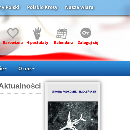
y Polski
Polskie Kresy
Nasza wiara
ie
O nas
Aktualności