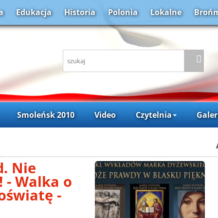
a
Edukacja
Historia
Polonia
Lokalne
Brońm
Smoleńsk 2010
Video
Czytelnia
Galer
. Nie
 - Walka o
oświatę -