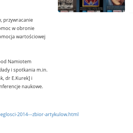
w, przywracanie
 Pomoc w obronie
romocja wartościowej
 pod Namiotem
ady i spotkania m.in.
, dr E.Kurek] i
onferencje naukowe.
eglosci-2014---zbior-artykulow.html