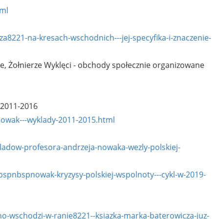
tml
za8221-na-kresach-wschodnich---jej-specyfika-i-znaczenie-
ie, Żołnierze Wyklęci - obchody społecznie organizowane
:2011-2016
-nowak---wyklady-2011-2015.html
kladow-profesora-andrzeja-nowaka-wezly-polskiej-
nbspnbspnowak-kryzysy-polskiej-wspolnoty---cykl-w-2019-
no-wschodzi-w-ranie8221--ksiazka-marka-baterowicza-juz-