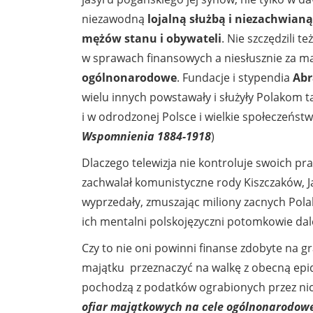
niezawodną
lojalną służbą i niezachwianą
mężów stanu i obywateli
. Nie szczędzili 
w sprawach finansowych a niesłusznie za ma
ogólnonarodowe
. Fundacje i stypendia
Abr
wielu innych powstawały i służyły Polakom ta
i w odrodzonej Polsce i wielkie społeczeństw
Wspomnienia 1884-1918
)
Dlaczego telewizja nie kontroluje swoich p
zachwalał komunistyczne rody Kiszczaków, Ja
wyprzedały, zmuszając miliony zacnych Polak
ich mentalni polskojęzyczni potomkowie dal
Czy to nie oni powinni finanse zdobyte na
majątku przeznaczyć na walkę z obecną ep
pochodzą z podatków ograbionych przez ni
ofiar majątkowych na cele ogólnonarodow