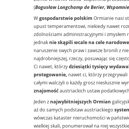
(
Bogusław Longchamp de Berier, Wspomnie
W
gospodarstwie polskim
Ormianie nasi s
upust temperamentowi, niekiedy nawet rozrz
zdolnościami administracyjnymi i zmysłem re
jednak
nie skąpili wcale na cele narodow
naruszenie swych praw i zawsze bronili z n
najdrobniejszej, rzeczy, posuwając się częst
Ci nawet, którzy
dziesiątki tysięcy wydawa
protegowanie,
nawet ci, którzy przegrywali 
całymi walczyli o każdy grosz niesłusznie 
znajomość
austriackich ustaw podatkowych
Jeden z
najwybitniejszych Ormian
galicyjs
aż do samych podstaw austriackiego
syste
wówczas kataster nieruchomości w państwie,
wielkiej skali, ponumerował na niej wszystki