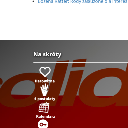
Bożena Ratter: Rody zasłużone dla intere
Na skróty