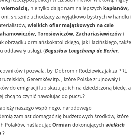
 wiernością,
nie tylko dając nam najlepszych
kapłanów,
też oni, słusznie uchodzący za wyjątkowo bystrych w handlu i
terialistów,
wielkich ofiar majątkowych na cele
ahamowiczów, Torosiewiczów, Zachariasiewiczów
i
k obrządku ormiańskokatolickiego, jak i łacińskiego, także
u oddawały usługi. (
Bogusław Longchamp de Berier,
racowników i pozwala, by Dobromir Rodziewicz jak za PRL
ruzelskich, Geremków itp. , które Polskę zrujnowały i
ów do emigracji lub skazując ich na dziedziczoną biedę, a
ej chcą to czynić nawołując do puczu?
 grabieży naszego wspólnego, narodowego
idemią zamiast domagać się budżetowych środków, które
ch Polaków, naśladując
Ormian
dokonujących
wielkich
e
?