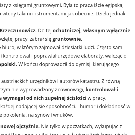
wisty z księgami gruntowymi. Była to praca iście egipska,
ło wtedy takimi instrumentami jak obecnie. Dzieła jednak
Krzeczunowicz.
Do tej
ochotniczej, własnym wyłącznie
iętej pracy, zabrał się
gruntownie.
iuro, w którym zajmował dziesiątki ludzi. Często sam
i kontrolował i poprawiał urzędowe elaboraty, walcząc o
opolski.
W końcu doprowadził do dymisji kierującego
o austriackich urzędników i autorów katastru. Z równą
iczym nie wyprowadzony z równowagi,
kontrolował i
ie
wymagał od nich zupełnej ścisłości
w pracy.
 każdej nadającej się sposobności. I humor i dokładność w
ne pokolenia, na synów i wnuków.
 nowej ojczyźnie.
Nie tylko w początkach, wykupując z
awnej Rzeczypospolitej i w czasach niewoli wiekową, nigdy