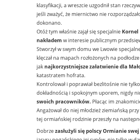
klasyfikacji, a wreszcie uzgodnił stan rzeczy
jeśli zważyć, że miernictwo nie rozporządza
dokonano.
Otóż tym właśnie zajął się specjalnie
Kornel 
nakładem
w interesie publicznym przedsięwz
Stworzył w swym domu we Lwowie specjalne b
klęczał na mapach rozłożonych na podłodze 
jak
najkorzystniejsze załatwienie dla Mał
katastratem hofrata.
Kontrolował i poprawiał bezlitośnie nie tylk
dokładnością i spokojnym uporem, nigdy n
swoich pracowników.
Płacąc im znakomic
Angażował do niej młodzież ziemiańską przy
tej ormiańskiej rodzinie przeszły na następ
Dobrze
zasłużyli się polscy Ormianie swej
jasyru pogańskiego jej synów, nie tylko w d