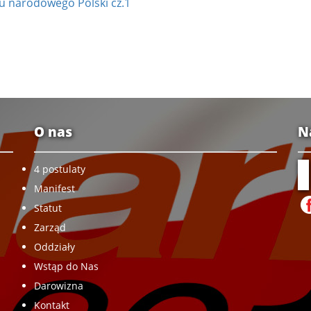
su narodowego Polski cz.1
O nas
N
4 postulaty
Manifest
Statut
Zarząd
Oddziały
Wstąp do Nas
Darowizna
Kontakt