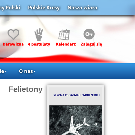
y Polski
Polskie Kresy
Nasza wiara
ie
O nas
Felietony