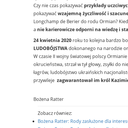
Czy nie czas pokazywać
przykłady uczciwyc
pokazywać
wzajemną życzliwość i szacun
Longchamp de Berier do rodu Ormian? Kiedy
a
nie karierowicze odporni na wiedzę i s
24 kwietnia 2020
roku to kolejna bardzo b
LUDOBÓJSTWA
dokonanego na narodzie o
W czasie II wojny światowej polscy Ormiani
okrucieństwa, strzał w tył głowy, zsyłki do
łagrów, ludobójstwo ukraińskich nacjonalist
przywileje
zagwarantował im król Kazimie
Bożena Ratter
Zobacz równiez:
Bożena Ratter: Rody zasłużone dla intere