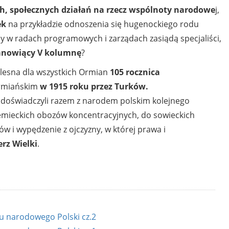
h, społecznych działań na rzecz wspólnoty narodowe
j,
ek
na przykładzie odnoszenia się hugenockiego rodu
 w radach programowych i zarządach zasiądą specjaliści,
tanowiący V kolumnę
?
olesna dla wszystkich Ormian
105 rocznica
rmiańskim
w 1915 roku przez Turków.
e doświadczyli razem z narodem polskim kolejnego
 niemieckich obozów koncentracyjnych, do sowieckich
ów i wypędzenie z ojczyzny, w której prawa i
rz Wielki
.
su narodowego Polski cz.2