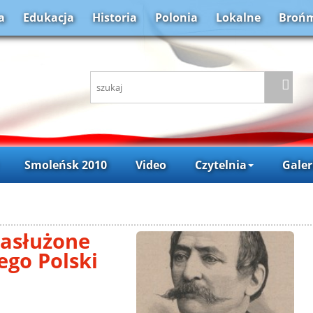
a
Edukacja
Historia
Polonia
Lokalne
Brońm
Smoleńsk 2010
Video
Czytelnia
Galer
zasłużone
ego Polski