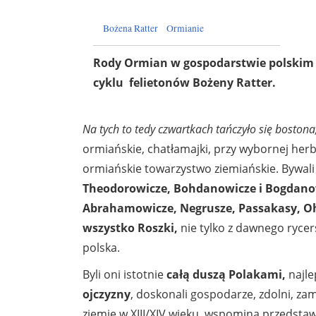
Bożena Ratter
Ormianie
Rody Ormian w gospodarstwie polskim -
cyklu felietonów Bożeny Ratter.
Na tych to tedy czwartkach tańczyło się bostona,
ormiańskie, chatłamajki, przy wybornej herb
ormiańskie towarzystwo ziemiańskie. Bywali
Theodorowicze, Bohdanowicze i Bogdanow
Abrahamowicze, Negrusze, Passakasy, Oh
wszystko Roszki,
nie tylko z dawnego rycer
polska.
Byli oni istotnie
całą duszą Polakami,
najl
ojczyzny
, doskonali gospodarze, zdolni, zam
ziemie w XIII/XIV wieku wspomina przedsta