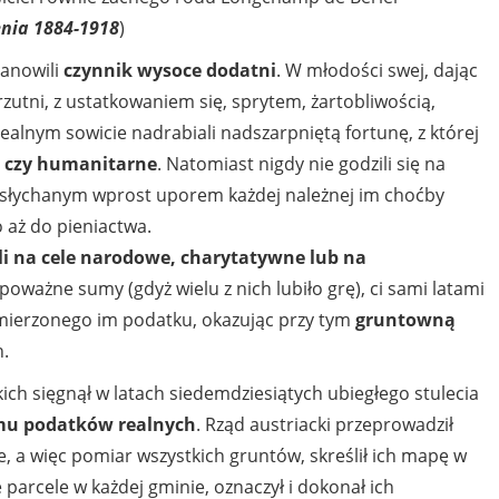
nia 1884-1918
)
tanowili
czynnik wysoce dodatni
. W młodości swej, dając
utni, z ustatkowaniem się, sprytem, żartobliwością,
alnym sowicie nadrabiali nadszarpniętą fortunę, z której
e czy humanitarne
. Natomiast nigdy nie godzili się na
iesłychanym wprost uporem każdej należnej im choćby
o aż do pieniactwa.
li na cele narodowe, charytatywne lub na
poważne sumy (gdyż wielu z nich lubiło grę), ci sami latami
wymierzonego im podatku, okazując przy tym
gruntowną
.
kich sięgnął w latach siedemdziesiątych ubiegłego stulecia
mu podatków realnych
. Rząd austriacki przeprowadził
 a więc pomiar wszystkich gruntów, skreślił ich mapę w
e parcele w każdej gminie, oznaczył i dokonał ich