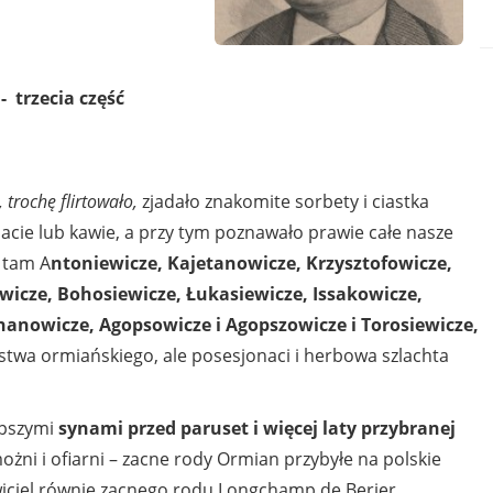
 trzecia część
 trochę flirtowało,
zjadało znakomite sorbety i ciastka
acie lub kawie, a przy tym poznawało prawie całe nasze
 tam A
ntoniewicze, Kajetanowicze, Krzysztofowicze,
icze, Bohosiewicze, Łukasiewicze, Issakowicze,
anowicze, Agopsowicze i Agopszowicze i Torosiewicze,
stwa ormiańskiego, ale posesjonaci i herbowa szlachta
epszymi
synami przed paruset i więcej laty przybranej
ożni i ofiarni – zacne rody Ormian przybyłe na polskie
wiciel równie zacnego rodu Longchamp de Berier