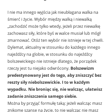
I nie ma innego wyjścia jak nieubłagana walka na
śmierć i życie. Wybór między walką i niewalką
„zachodzić może tylko wtedy, jeżeli przez niewalkę
zachowasz siły, które byś w walce musiał lub mógł
zmarnować. Otóż ten wybór nie istnieje w tej chwili.
Dylemat, aktualny w stosunku do każdego innego
najeźdźcy na globie, w stosunku do najeźdźcy
bolszewickiego nie istnieje dlatego, że porządek
rzeczy jest tu niejako odwrócony.
Bolszewizm
predestynowany jest do tego, aby zniszczyć bez
reszty siły niebolszewickie. I to w każdym
wypadku. Nie broniąc się, nie walcząc, ułatwisz
zadanie zniszczenia samego siebie.
Można by przyjąć formułę taką: jeżeli walcząc masz
znikome szanse na życie, to nie walcząc nie masz