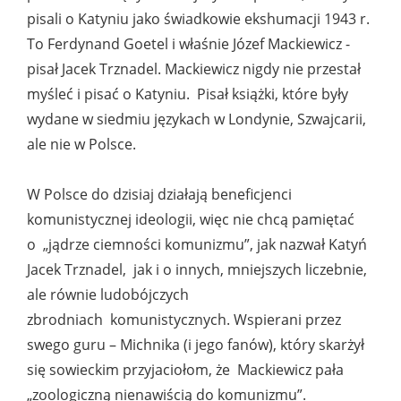
pisali o Katyniu jako świadkowie ekshumacji 1943 r.
To Ferdynand Goetel i właśnie Józef Mackiewicz -
pisał Jacek Trznadel. Mackiewicz nigdy nie przestał
myśleć i pisać o Katyniu. Pisał książki, które były
wydane w siedmiu językach w Londynie, Szwajcarii,
ale nie w Polsce.
W Polsce do dzisiaj działają beneficjenci
komunistycznej ideologii, więc nie chcą pamiętać
o „jądrze ciemności komunizmu”, jak nazwał Katyń
Jacek Trznadel, jak i o innych, mniejszych liczebnie,
ale równie ludobójczych
zbrodniach komunistycznych. Wspierani przez
swego guru – Michnika (i jego fanów), który skarżył
się sowieckim przyjaciołom, że Mackiewicz pała
„zoologiczną nienawiścią do komunizmu”.