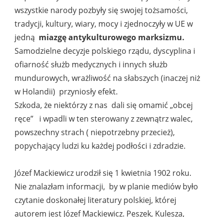
wszystkie narody pozbyły się swojej tożsamości,
tradycji, kultury, wiary, mocy i zjednoczyły w UE w
jedną
miazgę antykulturowego marksizmu.
Samodzielne decyzje polskiego rządu, dyscyplina i
ofiarność służb medycznych i innych służb
mundurowych, wrażliwość na słabszych (inaczej niż
w Holandii) przyniosły efekt.
Szkoda, że niektórzy z nas dali się omamić „obcej
ręce” i wpadli w ten sterowany z zewnątrz walec,
powszechny strach ( niepotrzebny przecież),
popychający ludzi ku każdej podłości i zdradzie.
Józef Mackiewicz urodził się 1 kwietnia 1902 roku.
Nie znalazłam informacji, by w planie mediów było
czytanie doskonałej literatury polskiej, której
autorem jest Józef Mackiewicz. Peszek, Kulesza,