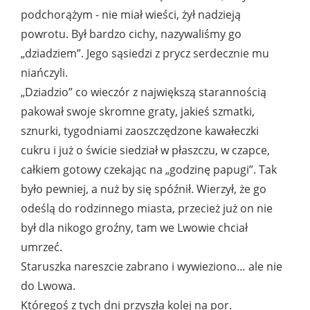
podchorążym - nie miał wieści, żył nadzieją
powrotu. Był bardzo cichy, nazywaliśmy go
„dziadziem”. Jego sąsiedzi z prycz serdecznie mu
niańczyli.
„Dziadzio” co wieczór z największą starannością
pakował swoje skromne graty, jakieś szmatki,
sznurki, tygodniami zaoszczędzone kawałeczki
cukru i już o świcie siedział w płaszczu, w czapce,
całkiem gotowy czekając na „godzinę papugi”. Tak
było pewniej, a nuż by się spóźnił. Wierzył, że go
odeślą do rodzinnego miasta, przecież już on nie
był dla nikogo groźny, tam we Lwowie chciał
umrzeć.
Staruszka nareszcie zabrano i wywieziono… ale nie
do Lwowa.
Któregoś z tych dni przyszła kolej na por.