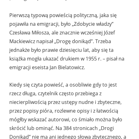
Pierwszą typową powieścią polityczną, jaka się
pojawiła na emigracji, było „Zdobycie władzy”
Czesława Miłosza, ale znacznie wcześniej Józef
Mackiewicz napisał „Drogę donikąd”. Trzeba
jednakże było prawie dziesięciu lat, aby się ta
książka mogła ukazać drukiem w 1955 r. – pisał na
emigracji eseista Jan Bielatowicz.
Kiedy się czyta powieść, a osobliwie gdy to jest
rzecz długa, czytelnik często przebiega z
niecierpliwością przez ustępy nudne i zbyteczne,
przez popisy pióra, rozlewne opisy i z łatwością
mógłby wskazać autorowi, co śmiało można było
skrócić lub ominąć. Na 384 stronicach „Drogi
Donikąd” nie ma ani jednego słowa zbytecznego, a