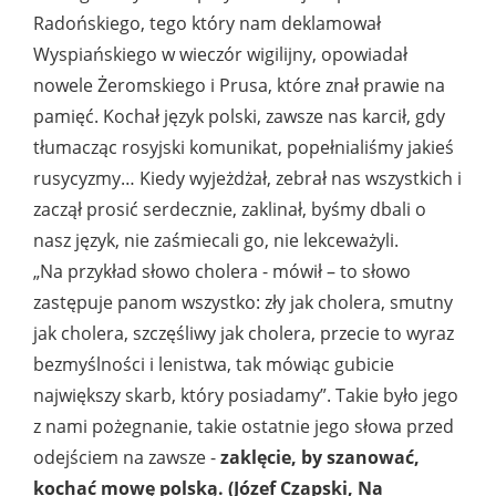
Radońskiego, tego który nam deklamował
Wyspiańskiego w wieczór wigilijny, opowiadał
nowele Żeromskiego i Prusa, które znał prawie na
pamięć. Kochał język polski, zawsze nas karcił, gdy
tłumacząc rosyjski komunikat, popełnialiśmy jakieś
rusycyzmy… Kiedy wyjeżdżał, zebrał nas wszystkich i
zaczął prosić serdecznie, zaklinał, byśmy dbali o
nasz język, nie zaśmiecali go, nie lekceważyli.
„Na przykład słowo cholera - mówił – to słowo
zastępuje panom wszystko: zły jak cholera, smutny
jak cholera, szczęśliwy jak cholera, przecie to wyraz
bezmyślności i lenistwa, tak mówiąc gubicie
największy skarb, który posiadamy”. Takie było jego
z nami pożegnanie, takie ostatnie jego słowa przed
odejściem na zawsze -
zaklęcie, by szanować,
kochać mowę polską. (Józef Czapski, Na