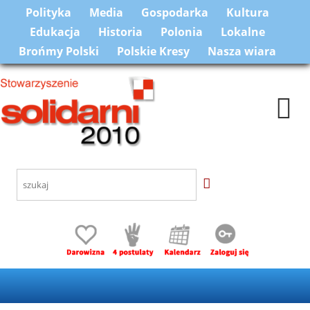
Polityka
Media
Gospodarka
Kultura
Edukacja
Historia
Polonia
Lokalne
Brońmy Polski
Polskie Kresy
Nasza wiara
Togg
navi