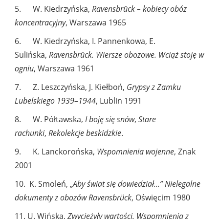
5. W. Kiedrzyńska,
Ravensbrück – kobiecy obóz
koncentracyjny
, Warszawa 1965
6. W. Kiedrzyńska, I. Pannenkowa, E.
Sulińska,
Ravensbrück. Wiersze obozowe. Wciąż stoję w
ogniu
, Warszawa 1961
7. Z. Leszczyńska, J. Kiełboń,
Grypsy z Zamku
Lubelskiego 1939–1944
, Lublin 1991
8. W. Półtawska,
I boję się snów
,
Stare
rachunki
,
Rekolekcje beskidzkie
.
9. K. Lanckorońska,
Wspomnienia wojenne
, Znak
2001
10. K. Smoleń, „
Aby świat się dowiedział...” Nielegalne
dokumenty z obozów Ravensbrück
, Oświęcim 1980
11. U. Wińska,
Zwyciężyły wartości. Wspomnienia z