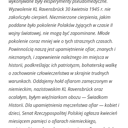
wykonywane były eksperymenty pseudomedyczne.
Wyzwolenie KL Ravensbrück 30 kwietnia 1945 r. nie
zakończyło cierpień. Niezmierzone cierpienia, jakim
poddane było pokolenie Polaków żyjących w czasie II
wojny światowej, nie mogą być zapominane. Młode
pokolenie coraz mniej wie o tych strasznych czasach.
Powinnością naszą jest upamiętnienie ofiar, znanych i
nieznanych, i zapewnienie należnego im miejsca w
historii, podkreślając ich patriotyzm, bohaterską walkę
o zachowanie człowieczeństwa w skrajnie trudnych
warunkach. Oddajemy hołd ofiarom zamęczonym w
niemieckim, nazistowskim KL Ravensbrück oraz
ocalałym, byłym więźniarkom obozu — Świadkom
Historii. Dla upamiętnienia męczeństwa ofiar — kobiet i
dzieci, Senat Rzeczypospolitej Polskiej ogłasza kwiecień
miesiącem pamięci o ofiarach niemieckiego,