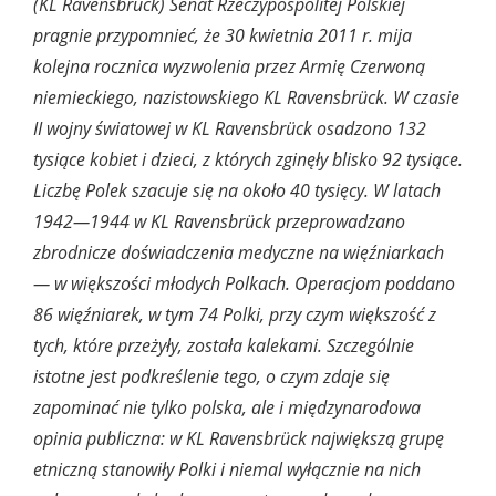
(KL Ravensbrück) Senat Rzeczypospolitej Polskiej
pragnie przypomnieć, że 30 kwietnia 2011 r. mija
kolejna rocznica wyzwolenia przez Armię Czerwoną
niemieckiego, nazistowskiego KL Ravensbrück. W czasie
II wojny światowej w KL Ravensbrück osadzono 132
tysiące kobiet i dzieci, z których zginęły blisko 92 tysiące.
Liczbę Polek szacuje się na około 40 tysięcy. W latach
1942—1944 w KL Ravensbrück przeprowadzano
zbrodnicze doświadczenia medyczne na więźniarkach
— w większości młodych Polkach. Operacjom poddano
86 więźniarek, w tym 74 Polki, przy czym większość z
tych, które przeżyły, została kalekami. Szczególnie
istotne jest podkreślenie tego, o czym zdaje się
zapominać nie tylko polska, ale i międzynarodowa
opinia publiczna: w KL Ravensbrück największą grupę
etniczną stanowiły Polki i niemal wyłącznie na nich