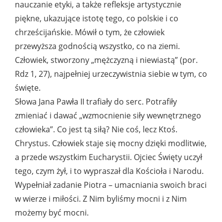
nauczanie etyki, a także refleksje artystycznie
piękne, ukazujące istotę tego, co polskie i co
chrześcijańskie. Mówił o tym, że człowiek
przewyższa godnością wszystko, co na ziemi.
Człowiek, stworzony „mężczyzną i niewiastą” (por.
Rdz 1, 27), najpełniej urzeczywistnia siebie w tym, co
święte.
Słowa Jana Pawła II trafiały do serc. Potrafiły
zmieniać i dawać „wzmocnienie siły wewnętrznego
człowieka”. Co jest tą siłą? Nie coś, lecz Ktoś.
Chrystus. Człowiek staje się mocny dzięki modlitwie,
a przede wszystkim Eucharystii. Ojciec Święty uczył
tego, czym żył, i to wypraszał dla Kościoła i Narodu.
Wypełniał zadanie Piotra – umacniania swoich braci
w wierze i miłości. Z Nim byliśmy mocni i z Nim
możemy być mocni.