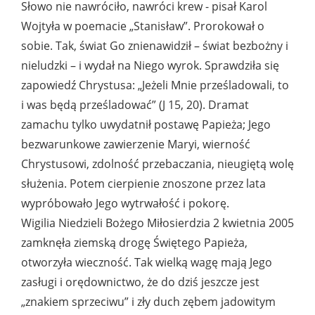
Słowo nie nawróciło, nawróci krew - pisał Karol
Wojtyła w poemacie „Stanisław”. Prorokował o
sobie. Tak, świat Go znienawidził – świat bezbożny i
nieludzki – i wydał na Niego wyrok. Sprawdziła się
zapowiedź Chrystusa: „Jeżeli Mnie prześladowali, to
i was będą prześladować” (J 15, 20). Dramat
zamachu tylko uwydatnił postawę Papieża; Jego
bezwarunkowe zawierzenie Maryi, wierność
Chrystusowi, zdolność przebaczania, nieugiętą wolę
służenia. Potem cierpienie znoszone przez lata
wypróbowało Jego wytrwałość i pokorę.
Wigilia Niedzieli Bożego Miłosierdzia 2 kwietnia 2005
zamknęła ziemską drogę Świętego Papieża,
otworzyła wieczność. Tak wielką wagę mają Jego
zasługi i orędownictwo, że do dziś jeszcze jest
„znakiem sprzeciwu” i zły duch zębem jadowitym