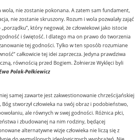
na wola, nie zostanie pokonana. A zatem sam fundament,
acja, nie zostanie skruszony. Rozum i wola pozwalały zająć
porządku”, który negował, że człowiekowi jako istocie
godność i świętość. I dlatego ma on prawo do tworzenia
zanowanie tej godności. Tylko w ten sposób rozumiane
ność” całkowicie tej idei zaprzecza. Jedyna prawdziwa
yczną, równością przed Bogiem. Żołnierze Wyklęci byli
Ewa Polak-Pałkiewicz
iej samej zawarte jest zakwestionowanie chrześcijańskiej
m, Bóg stworzył człowieka na swój obraz i podobieństwo,
owołaniu, ale równych w swej godności. Różnica płci,
eństwa i zbudowanej na nim rodziny, będącej
wane alternatywne wizje człowieka nie liczą się z
jedynie do wymyślonych ideologicznych wyobrażeń. Nie