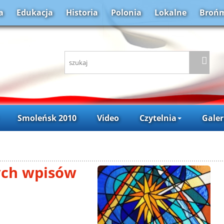
a
Edukacja
Historia
Polonia
Lokalne
Brońm
Smoleńsk 2010
Video
Czytelnia
Galer
ych wpisów