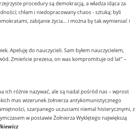
przejrzyste procedury są demokracją, a władza idąca za
ności; chłam i niedopracowany chaos - sztuką; byli
okratami, zabijanie życia... i można by tak wymieniać i
iek. Apeluję do nauczycieli. Sam byłem nauczycielem,
zawód. Zmieńcie prezesa, on was kompromituje od lat” –
a ich różnie nazywać, ale są nadal pośród nas – wprost
erokich mas wizerunek żołnierza antykomunistycznego
amiętności, szarpanego uczuciami niemal histerycznymi, z
 Tymczasem w postawie Żołnierza Wyklętego największą
łkiewicz