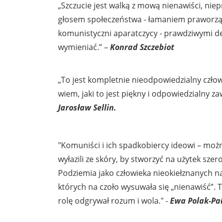
„Szczucie jest walką z mową nienawiści, nie
głosem społeczeństwa - łamaniem praworząd
komunistyczni aparatczycy - prawdziwymi dem
wymieniać.” –
Konrad Szczebiot
„To jest kompletnie nieodpowiedzialny człow
wiem, jaki to jest piękny i odpowiedzialny 
Jarosław Sellin.
"Komuniści i ich spadkobiercy ideowi – możn
wyłazili ze skóry, by stworzyć na użytek sz
Podziemia jako człowieka nieokiełznanych n
których na czoło wysuwała się „nienawiść”.
rolę odgrywał rozum i wola." -
Ewa Polak-Pa