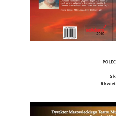
POLEC
5 
6 kwiet