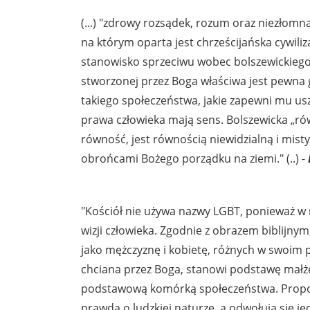
(...) "zdrowy rozsądek, rozum oraz niezłom
na którym oparta jest chrześcijańska cywiliz
stanowisko sprzeciwu wobec bolszewickiego „
stworzonej przez Boga właściwa jest pewna 
takiego społeczeństwa, jakie zapewni mu us
prawa człowieka mają sens. Bolszewicka „rów
równość, jest równością niewidzialną i mist
obrońcami Bożego porządku na ziemi." (..) -
"Kościół nie używa nazwy LGBT, ponieważ w n
wizji człowieka. Zgodnie z obrazem biblijny
jako mężczyznę i kobietę, różnych w swoim p
chciana przez Boga, stanowi podstawę małż
podstawową komórką społeczeństwa. Propono
prawdą o ludzkiej naturze, a odwołują się 