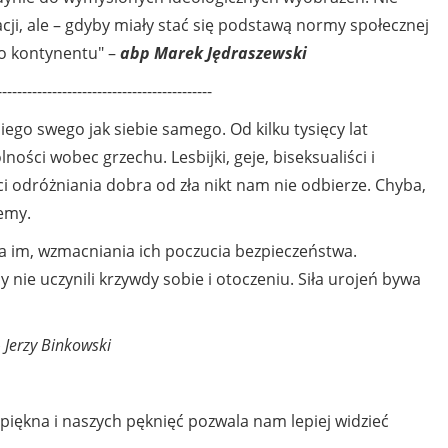
zacji, ale – gdyby miały stać się podstawą normy społecznej
go kontynentu" –
abp Marek Jędraszewski
-------------------------------------------
iego swego jak siebie samego. Od kilku tysięcy lat
ści wobec grzechu. Lesbijki, geje, biseksualiści i
i odróżniania dobra od zła nikt nam nie odbierze. Chyba,
iemy.
a im, wzmacniania ich poczucia bezpieczeństwa.
nie uczynili krzywdy sobie i otoczeniu. Siła urojeń bywa
– Jerzy Binkowski
piękna i naszych pęknięć pozwala nam lepiej widzieć