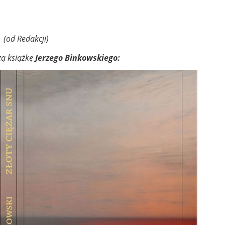
(od Redakcji)
zą
książkę
Jerzego Binkowskiego: