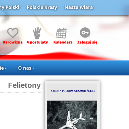
y Polski
Polskie Kresy
Nasza wiara
ie
O nas
Felietony