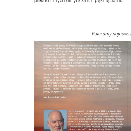
piękno innych ukryte za ich pęknięciami.”
Polecamy najnows