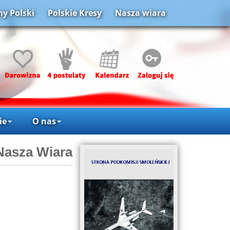
y Polski
Polskie Kresy
Nasza wiara
ie
O nas
Nasza Wiara