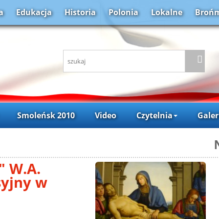
a
Edukacja
Historia
Polonia
Lokalne
Brońm
Smoleńsk 2010
Video
Czytelnia
Galer
 W.A.
syjny w