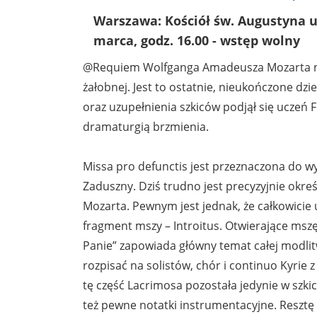
Warszawa: Kościół św. Augustyna ul
marca, godz. 16.00 - wstęp wolny
@Requiem Wolfganga Amadeusza Mozarta na
żałobnej. Jest to ostatnie, nieukończone dzi
oraz uzupełnienia szkiców podjął się uczeń 
dramaturgią brzmienia.
Missa pro defunctis jest przeznaczona do w
Zaduszny. Dziś trudno jest precyzyjnie okr
Mozarta. Pewnym jest jednak, że całkowicie
fragment mszy – Introitus. Otwierające msz
Panie” zapowiada główny temat całej modli
rozpisać na solistów, chór i continuo Kyrie
tę część Lacrimosa pozostała jedynie w szkic
też pewne notatki instrumentacyjne. Reszt