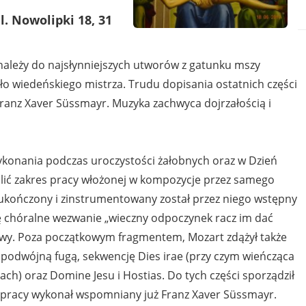
. Nowolipki 18, 31
leży do najsłynniejszych utworów z gatunku mszy
eło wiedeńskiego mistrza. Trudu dopisania ostatnich części
Franz Xaver Süssmayr. Muzyka zachwyca dojrzałością i
ykonania podczas uroczystości żałobnych oraz w Dzień
eślić zakres pracy włożonej w kompozycje przez samego
 ukończony i zinstrumentowany został przez niego wstępny
ę chóralne wezwanie „wieczny odpoczynek racz im dać
twy. Poza początkowym fragmentem, Mozart zdążył także
 z podwójną fugą, sekwencję Dies irae (przy czym wieńcząca
ach) oraz Domine Jesu i Hostias. Do tych części sporządził
ę pracy wykonał wspomniany już Franz Xaver Süssmayr.