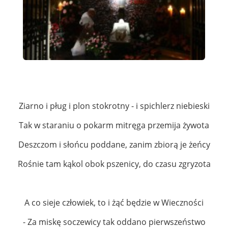
Ziarno i pług i plon stokrotny - i spichlerz niebieski
Tak w staraniu o pokarm mitręga przemija żywota
Deszczom i słońcu poddane, zanim zbiorą je żeńcy
Rośnie tam kąkol obok pszenicy, do czasu zgryzota
A co sieje człowiek, to i żąć będzie w Wieczności
- Za miskę soczewicy tak oddano pierwszeństwo