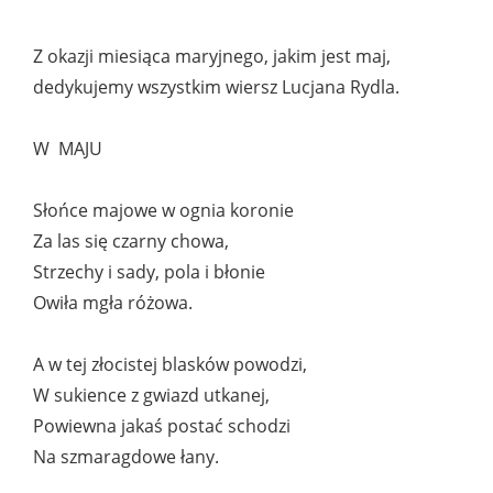
Z okazji miesiąca maryjnego, jakim jest maj,
dedykujemy wszystkim wiersz Lucjana Rydla.
W MAJU
Słońce majowe w ognia koronie
Za las się czarny chowa,
Strzechy i sady, pola i błonie
Owiła mgła różowa.
A w tej złocistej blasków powodzi,
W sukience z gwiazd utkanej,
Powiewna jakaś postać schodzi
Na szmaragdowe łany.