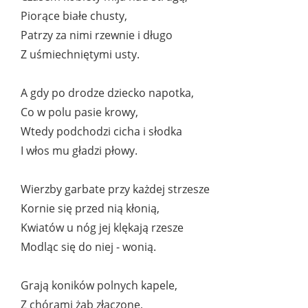
Piorące białe chusty,
Patrzy za nimi rzewnie i długo
Z uśmiechniętymi usty.
A gdy po drodze dziecko napotka,
Co w polu pasie krowy,
Wtedy podchodzi cicha i słodka
I włos mu gładzi płowy.
Wierzby garbate przy każdej strzesze
Kornie się przed nią kłonią,
Kwiatów u nóg jej klękają rzesze
Modląc się do niej - wonią.
Grają koników polnych kapele,
Z chórami żab złączone,