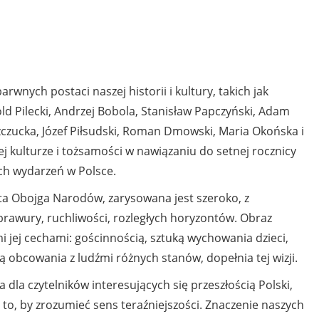
rwnych postaci naszej historii i kultury, takich jak
itold Pilecki, Andrzej Bobola, Stanisław Papczyński, Adam
zczucka, Józef Piłsudski, Roman Dmowski, Maria Okońska i
zej kulturze i tożsamości w nawiązaniu do setnej rocznicy
ch wydarzeń w Polsce.
ita Obojga Narodów, zarysowana jest szeroko, z
, brawury, ruchliwości, rozległych horyzontów. Obraz
ymi jej cechami: gościnnością, sztuką wychowania dzieci,
obcowania z ludźmi różnych stanów, dopełnia tej wizji.
 dla czytelników interesujących się przeszłością Polski,
to, by zrozumieć sens teraźniejszości. Znaczenie naszych