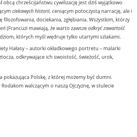
ł obcą chrześcijaństwu cywilizację jest dziś wyjątkowo
jącym
ciekawych
historii
, ceniącym potoczystą narrację, ale i
 filozofowania, dociekania, zgłębiania. Wszystkim, którzy
zeń
(Francuzi mawiają, że warto zawsze
odkryć
zawartość
udziom, których myśl wędruje tylko utartymi szlakami.
iety Hałasy – autorki okładkowego portretu – malarki
ztocza, odkrywające ich swoistość, świeżość, urok,
ka pokazująca Polskę, z której możemy być dumni.
ny Rodakom walczącym o naszą Ojczyznę, w stulecie