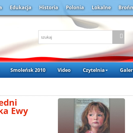
a
Edukacja
Historia
Polonia
Lokalne
Brońm
Smoleńsk 2010
Video
Czytelnia
Galer
edni
żka Ewy