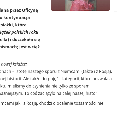
dana przez Oficynę
to kontynuacja
siążki, która
iążek polskich roku
zella) i doczekała się
pismach; jest wciąż
 nowej książce:
onach – istotę naszego sporu z Niemcami (także i z Rosją),
j historii. Ale także do pojęć i kategorii, które pozwalają
ktu mieliśmy do czynienia nie tylko ze sporem
ażniejszym. To coś zaciążyło na całej naszej historii.
mcami jak i z Rosją, chodzi o ocalenie tożsamości nie