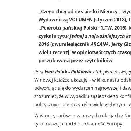
„Czego chcą od nas biedni Niemcy”, wy
Wydawniczą VOLUMEN (styczeń 2018), 
„Powrotu pańskiej Polski” (LTW, 2016), k
zyskała tytuł
jednej z najważniejszych
ks
2016
(dwumiesięcznik
ARCANA
, Jerzy Gi
wielu recenzji w opiniotwórczych czaso
poszukiwana przez czytelników
.
Pani
Ewa Polak - Pałkiewicz
tak pisze o swojej
W nowej książce ukazuję – w kilkunastu odsł
odwołując się do wydarzeń najnowszej i dawne
zrozumieć, że w wypadku sąsiedzkiego konfli
politycznym, ale z czymś o wiele głębszym i w
W istocie, zarówno w naszych relacjach z Nie
tylko naszej, chodzi o tożsamość Europy.