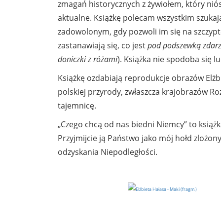
zmagań historycznych z żywiołem, który niós
aktualne. Książkę polecam wszystkim szuka
zadowolonym, gdy pozwoli im się na szczyptę
zastanawiają się, co jest
pod podszewką zdar
doniczki z różami
). Książka nie spodoba się l
Książkę ozdabiają reprodukcje obrazów Elżb
polskiej przyrody, zwłaszcza krajobrazów Ro
tajemnicę.
„Czego chcą od nas biedni Niemcy” to książ
Przyjmijcie ją Państwo jako mój hołd zlożo
odzyskania Niepodległości.