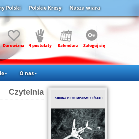
y Polski
Polskie Kresy
Nasza wiara
ie
O nas
Czytelnia