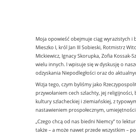
Moja opowieść obejmuje ciąg wyrazistych i ba
Mieszko I, król Jan III Sobieski, Rotmistrz W
Mickiewicz, Ignacy Skorupka, Zofia Kossak-S
wielu innych. I wpisuje się w dyskusję o nas
odzyskania Niepodległości oraz do aktualny
Wizja tego, czym byliśmy jako Rzeczypospol
przywołaniem cech szlachty, jej religijności
kultury szlacheckiej i ziemiańskiej, z typow
nastawieniem prospołecznym, umiejętnością 
„Czego chcą od nas biedni Niemcy” to lektura
także – a może nawet przede wszystkim – po 