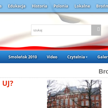
a
Edukacja
Historia
Polonia
Lokalne
Brońm
Smoleńsk 2010
Video
Czytelnia
Galer
Br
 UJ?