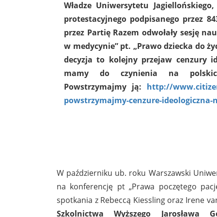
Władze Uniwersytetu Jagiellońskiego
protestacyjnego podpisanego przez 84
przez Partię Razem odwołały sesję na
w medycynie” pt. „Prawo dziecka do życ
decyzja to kolejny przejaw cenzury id
mamy do czynienia na polskich
Powstrzymajmy ją:
http://www.citize
powstrzymajmy-cenzure-ideologiczna-
W październiku ub. roku Warszawski Uniwer
na konferencję pt „Prawa poczętego pac
spotkania z Rebeccą Kiessling oraz Irene 
Szkolnictwa Wyższego Jarosława 