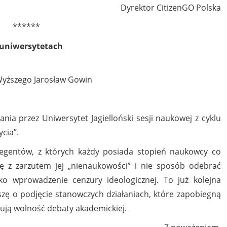
Dyrektor CitizenGO Polska
******
 uniwersytetach
 Wyższego Jarosław Gowin
a przez Uniwersytet Jagielloński sesji naukowej z cyklu
cia”.
legentów, z których każdy posiada stopień naukowcy co
ę z zarzutem jej „nienaukowości” i nie sposób odebrać
ako wprowadzenie cenzury ideologicznej. To już kolejna
zę o podjęcie stanowczych działaniach, które zapobiegną
ntują wolność debaty akademickiej.