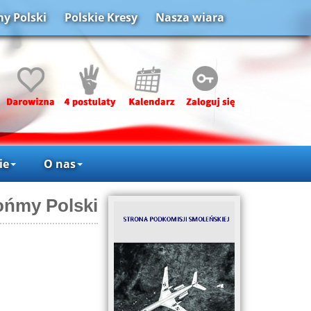
y Polski
Polskie Kresy
Nasza wiara
ie
O nas
ońmy Polski