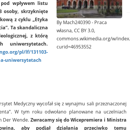
, pod wpływem listu
3 osoby, skrzyknięte
ukową z cyklu „Etyka
By Mach240390 - Praca
ia”. Ta skandaliczna
własna, CC BY 3.0,
eologicznej, z którą
commons.wikimedia.org/w/index
 uniwersytetach.
curid=46953552
ngo.org/pl/lf/131103-
na-uniwersytetach
sytet Medyczny wycofał się z wynajmu sali przeznaczonej
jenta”. W tym roku odwołano planowane na uczelniach
van Der Wende.
Zwracamy się do Wicepremiera i Ministra
Gowina, aby podjął działania przeciwko temu