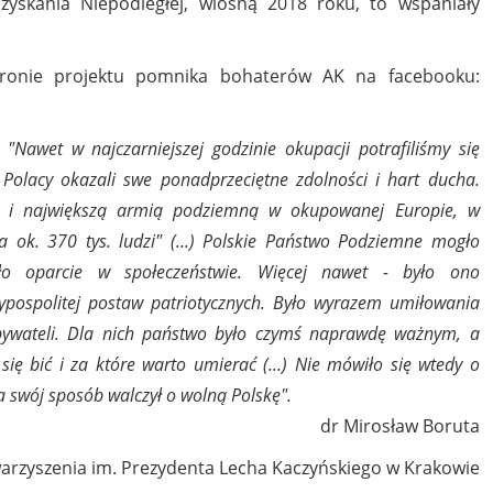
zyskania Niepodległej, wiosną 2018 roku, to wspaniały
bronie projektu pomnika bohaterów AK na facebooku:
"Nawet w najczarniejszej godzinie okupacji potrafiliśmy się
Polacy okazali swe ponadprzeciętne zdolności i hart ducha.
ą i największą armią podziemną w okupowanej Europie, w
a ok. 370 tys. ludzi" (...) Polskie Państwo Podziemne mogło
ało oparcie w społeczeństwie. Więcej nawet - było ono
ypospolitej postaw patriotycznych. Było wyrazem umiłowania
bywateli. Dla nich państwo było czymś naprawdę ważnym, a
się bić i za które warto umierać (...) Nie mówiło się wtedy o
a swój sposób walczył o wolną Polskę".
dr Mirosław Boruta
arzyszenia im. Prezydenta Lecha Kaczyńskiego w Krakowie