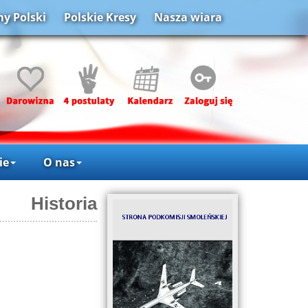
y Polski
Polskie Kresy
Nasza wiara
ie
O nas
Historia