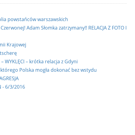
olia powstańców warszawskich
ii Czerwonej! Adam Słomka zatrzymany!! RELACJA Z FOTO I
mii Krajowej
utscherę
ŁOMNI – WYKLĘCI – krótka relacja z Gdyni
, którego Polska mogła dokonać bez wstydu
 AGRESJA
 - 6/3/2016