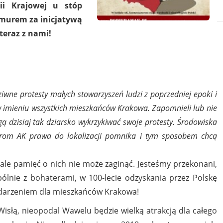
ii Krajowej u stóp
murem za inicjatywą
teraz z nami!
iwne protesty małych stowarzyszeń ludzi z poprzedniej epoki i
 w imieniu wszystkich mieszkańców Krakowa. Zapomnieli lub nie
gą dzisiaj tak dziarsko wykrzykiwać swoje protesty. Środowiska
erom AK prawa do lokalizacji pomnika i tym sposobem chcą
 ale pamięć o nich nie może zaginąć. Jesteśmy przekonani,
ólnie z bohaterami, w 100-lecie odzyskania przez Polskę
darzeniem dla mieszkańców Krakowa!
słą, nieopodal Wawelu będzie wielką atrakcją dla całego