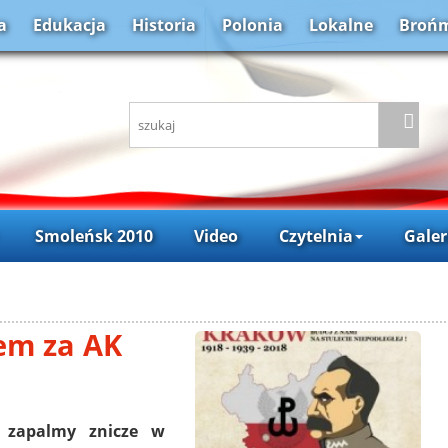
a
Edukacja
Historia
Polonia
Lokalne
Brońm
Smoleńsk 2010
Video
Czytelnia
Galer
em za AK
i zapalmy znicze w