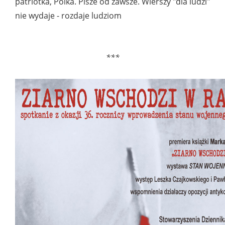
patriotka, Polka. Pisze od zawsze. Wierszy "dla ludzi"
nie wydaje - rozdaje ludziom
***