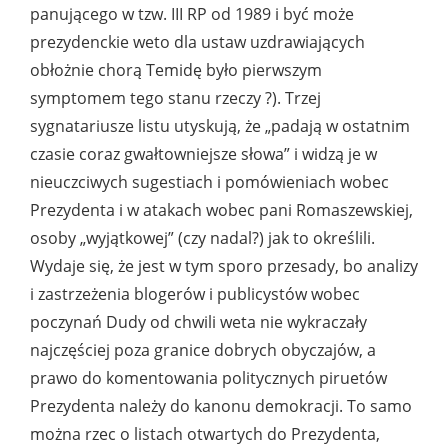
panującego w tzw. III RP od 1989 i być może
prezydenckie weto dla ustaw uzdrawiających
obłożnie chorą Temidę było pierwszym
symptomem tego stanu rzeczy ?). Trzej
sygnatariusze listu utyskują, że „padają w ostatnim
czasie coraz gwałtowniejsze słowa” i widzą je w
nieuczciwych sugestiach i pomówieniach wobec
Prezydenta i w atakach wobec pani Romaszewskiej,
osoby „wyjątkowej” (czy nadal?) jak to określili.
Wydaje się, że jest w tym sporo przesady, bo analizy
i zastrzeżenia blogerów i publicystów wobec
poczynań Dudy od chwili weta nie wykraczały
najczęściej poza granice dobrych obyczajów, a
prawo do komentowania politycznych piruetów
Prezydenta należy do kanonu demokracji. To samo
można rzec o listach otwartych do Prezydenta,