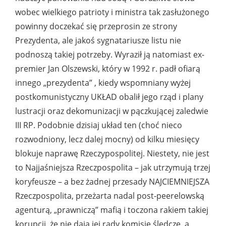
wobec wielkiego patrioty i ministra tak zasłużonego
powinny doczekać się przeprosin ze strony
Prezydenta, ale jakoś sygnatariusze listu nie
podnoszą takiej potrzeby. Wyraził ją natomiast ex-
premier Jan Olszewski, który w 1992 r. padł ofiarą
innego „prezydenta” , kiedy wspomniany wyżej
postkomunistyczny UKŁAD obalił jego rząd i plany
lustracji oraz dekomunizacji w pączkującej zaledwie
III RP. Podobnie dzisiaj układ ten (choć nieco
rozwodniony, lecz dalej mocny) od kilku miesięcy
blokuje naprawę Rzeczypospolitej. Niestety, nie jest
to Najjaśniejsza Rzeczpospolita – jak utrzymują trzej
koryfeusze – a bez żadnej przesady NAJCIEMNIEJSZA
Rzeczpospolita, przeżarta nadal post-peerelowską
agenturą, „prawniczą” mafią i toczona rakiem takiej
korupcji, że nie dają jej rady komisje śledcze, a