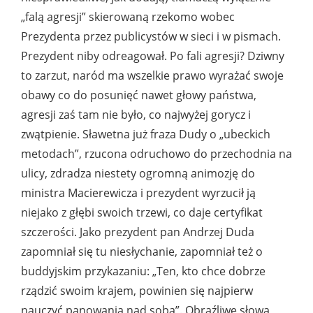
„falą agresji” skierowaną rzekomo wobec
Prezydenta przez publicystów w sieci i w pismach.
Prezydent niby odreagował. Po fali agresji? Dziwny
to zarzut, naród ma wszelkie prawo wyrażać swoje
obawy co do posunięć nawet głowy państwa,
agresji zaś tam nie było, co najwyżej gorycz i
zwątpienie. Sławetna już fraza Dudy o „ubeckich
metodach”, rzucona odruchowo do przechodnia na
ulicy, zdradza niestety ogromną animozję do
ministra Macierewicza i prezydent wyrzucił ją
niejako z głębi swoich trzewi, co daje certyfikat
szczerości. Jako prezydent pan Andrzej Duda
zapomniał się tu niesłychanie, zapomniał też o
buddyjskim przykazaniu: „Ten, kto chce dobrze
rządzić swoim krajem, powinien się najpierw
nauczyć panowania nad sobą”. Obraźliwe słowa