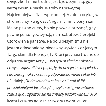
dzieje źle”. I mnie trudno jest być optymistą, gdy
widzę sypanie piasku w tryby naprawy tej
Najciemniejszej Rzeczypospolitej. A zatem dryfuję w
stronę „anty-Panglossa”, ogarnia mnie pesymizm.
Ma on pewne zalety, bo nie pozwala przysnąć, gdy
pewne persony zaczynają nam sabotować projekt
uzdrowienia państwa. Na polu pesymizmu nie
jestem odosobniony, niedawny wywiad z dr Jerzym
Targalskim dla Frondy ( 17.XI.br) przynosi trudne do
odparcia argumenty:
„...prezydent słucha nakazów
nowych sojuszników i (...) dąży do przejęcia całej władzy
i do zmarginalizowania i podporządkowania sobie PiS-
u”
i dalej:
„Duda wszedł w sojusz z elitami III RP
przesiąkniętymi bezpieką (...) czyli musi gwarantować
status quo i zgadzać się na zmiany pozorowane...”
A w
kwestii ataków na Macierewicza uważa, że ten