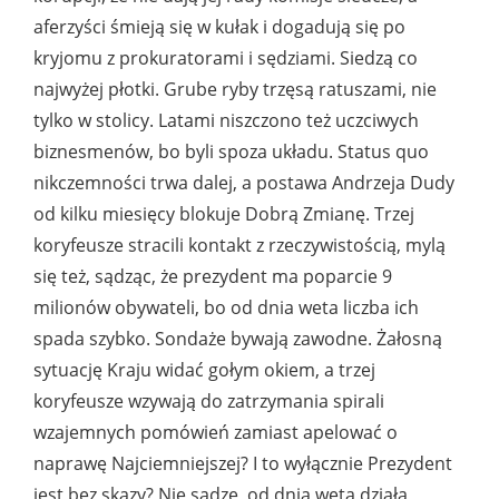
aferzyści śmieją się w kułak i dogadują się po
kryjomu z prokuratorami i sędziami. Siedzą co
najwyżej płotki. Grube ryby trzęsą ratuszami, nie
tylko w stolicy. Latami niszczono też uczciwych
biznesmenów, bo byli spoza układu. Status quo
nikczemności trwa dalej, a postawa Andrzeja Dudy
od kilku miesięcy blokuje Dobrą Zmianę. Trzej
koryfeusze stracili kontakt z rzeczywistością, mylą
się też, sądząc, że prezydent ma poparcie 9
milionów obywateli, bo od dnia weta liczba ich
spada szybko. Sondaże bywają zawodne. Żałosną
sytuację Kraju widać gołym okiem, a trzej
koryfeusze wzywają do zatrzymania spirali
wzajemnych pomówień zamiast apelować o
naprawę Najciemniejszej? I to wyłącznie Prezydent
jest bez skazy? Nie sądzę, od dnia weta działa