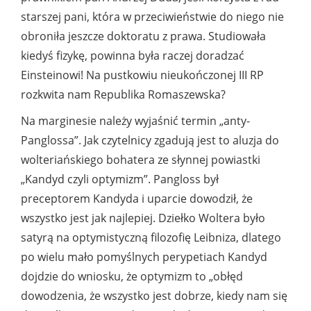
starszej pani, która w przeciwieństwie do niego nie
obroniła jeszcze doktoratu z prawa. Studiowała
kiedyś fizykę, powinna była raczej doradzać
Einsteinowi! Na pustkowiu nieukończonej III RP
rozkwita nam Republika Romaszewska?
Na marginesie należy wyjaśnić termin „anty-
Panglossa”. Jak czytelnicy zgadują jest to aluzja do
wolteriańskiego bohatera ze słynnej powiastki
„Kandyd czyli optymizm”. Pangloss był
preceptorem Kandyda i uparcie dowodził, że
wszystko jest jak najlepiej. Dziełko Woltera było
satyrą na optymistyczną filozofię Leibniza, dlatego
po wielu mało pomyślnych perypetiach Kandyd
dojdzie do wniosku, że optymizm to „obłęd
dowodzenia, że wszystko jest dobrze, kiedy nam się