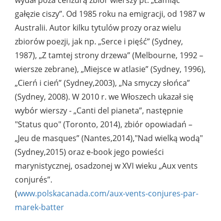
wydał poza cenzurą zbiór wierszy pt. „Łamiąc
gałęzie ciszy”. Od 1985 roku na emigracji, od 1987 w
Australii. Autor kilku tytulów prozy oraz wielu
zbiorów poezji, jak np. „Serce i pięść” (Sydney,
1987), „Z tamtej strony drzewa” (Melbourne, 1992 –
wiersze zebrane), „Miejsce w atlasie” (Sydney, 1996),
„Cierń i cień” (Sydney,2003), „Na smyczy słońca”
(Sydney, 2008). W 2010 r. we Włoszech ukazał się
wybór wierszy - „Canti del pianeta”, następnie
"Status quo" (Toronto, 2014), zbiór opowiadań –
„Jeu de masques” (Nantes,2014),"Nad wielką wodą"
(Sydney,2015) oraz e-book jego powieści
marynistycznej, osadzonej w XVI wieku „Aux vents
conjurés”.
(
www.polskacanada.com/aux-vents-conjures-par-
marek-batter