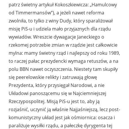
patrz świetny artykuł Kokoszkiewicza: „Hamulcowy
od Timmermansów”), a jeżeli nawet reforma
zwolniła, to tylko z winy Dudy, który sparaliżował
misję PiS-u i udziela mało przyjaznych dla rządu
wywiadów. Wreszcie dywagacje Janeckiego o
rzekomej potrzebie zmian w rządzie jest całkowicie
mylna: mamy świetny rząd i najlepszy od roku 1989,
to raczej pałac prezydencki wymaga retuszów, a na
polu BBN nawet oczyszczenia. Niestety tam skupiły
się peerelowskie relikty i zatruwają głowę
Prezydenta, który przysięgał Narodowi, a nie
Układowi panoszącemu się w Najciemniejszej
Rzeczypospolitej. Misją PiS-u jest to, aby ją
rozjaśnić, uczynić ją właśnie Najjaśniejszą, lecz post-
komunistyczny układ jest jak ośmiornica: osacza i
paraliżuje wysiłki rządu, a pałeczkę dyrygenta tej