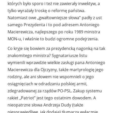
których było sporo i też nie zawierały inwektyw, a
tylko wyrażały troskę o reformę państwa.
Natomiast owe „gwałtowniejsze słowa” padły z ust
samego Prezydenta i to pod adresem Antoniego
Macierewicza, najlepszego po roku 1989 ministra
MON-u, i właśnie to budzi ogromne podejrzenia.
Co kryje się bowiem za prezydencką nagonką na tak
znakomitego ministra? Sygnatariusze listu
wymienili wprawdzie wielkie zasługi pana Antoniego
Macierewicza dla Ojczyzny, także martyrologię jego
rodziny, ale ani słowem nie wspomnieli o jego
osiągnięciach w odradzaniu polskiej armii,
zdegradowanej za rządów PO-PSL. Zakup systemu
rakiet „Patriot” jest tego ostatnim dowodem. A
nieopatrzne słowa Andrzeja Dudy (także
niesprawiedliwe, jak dodają) tłumaczą wyłącznie