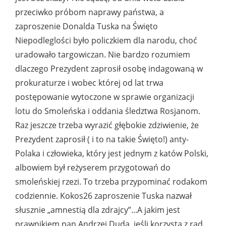
przeciwko próbom naprawy państwa, a
zaproszenie Donalda Tuska na Święto
Niepodleglości było policzkiem dla narodu, choć
uradowało targowiczan. Nie bardzo rozumiem
dlaczego Prezydent zaprosił osobę indagowaną w
prokuraturze i wobec której od lat trwa
postępowanie wytoczone w sprawie organizacji
lotu do Smoleńska i oddania śledztwa Rosjanom.
Raz jeszcze trzeba wyrazić głębokie zdziwienie, że
Prezydent zaprosił ( i to na takie Święto!) anty-
Polaka i człowieka, który jest jednym z katów Polski,
albowiem był reżyserem przygotowań do
smoleńskiej rzezi. To trzeba przypominać rodakom
codziennie. Kokos26 zaproszenie Tuska nazwał
słusznie „amnestią dla zdrajcy”...A jakim jest
prawnikiem pan Andrzej Duda, jeśli korzysta z rad