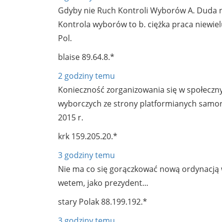
Gdyby nie Ruch Kontroli Wyborów A. Duda n
Kontrola wyborów to b. ciężka praca niewie
Pol.
blaise
89.64.8.*
2 godziny temu
Konieczność zorganizowania się w społeczny
wyborczych ze strony platformianych samo
2015 r.
krk
159.205.20.*
3 godziny temu
Nie ma co się gorączkować nową ordynacją wy
wetem, jako prezydent...
stary Polak
88.199.192.*
3 godziny temu