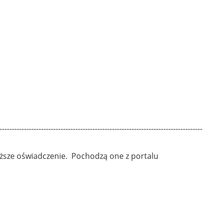
-----------------------------------------------------------------------------------
yższe oświadczenie. Pochodzą one z portalu