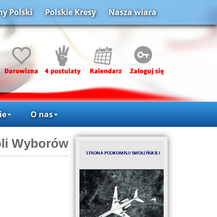
y Polski
Polskie Kresy
Nasza wiara
ie
O nas
oli Wyborów