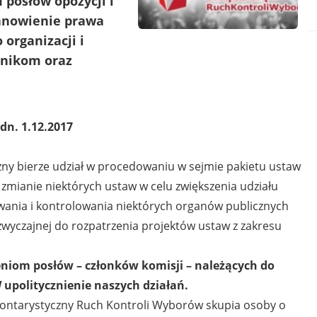
posłów opozycji i
anowienie prawa
organizacji i
dnikom oraz
dn. 1.12.2017
ny bierze udział w procedowaniu w sejmie pakietu ustaw
mianie niektórych ustaw w celu zwiększenia udziału
wania i kontrolowania niektórych organów publicznych
wyczajnej do rozpatrzenia projektów ustaw z zakresu
iom posłów – członków komisji – należących do
 upolitycznienie naszych działań.
ontarystyczny Ruch Kontroli Wyborów skupia osoby o