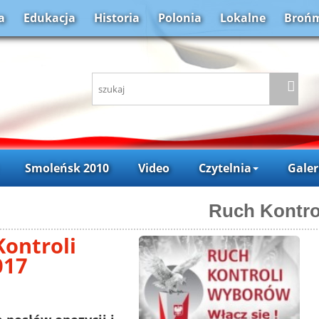
a
Edukacja
Historia
Polonia
Lokalne
Brońm
Smoleńsk 2010
Video
Czytelnia
Galer
Ruch Kontr
ontroli
017