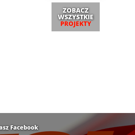
ZOBACZ
WSZYSTKIE
PROJEKTY
asz Facebook