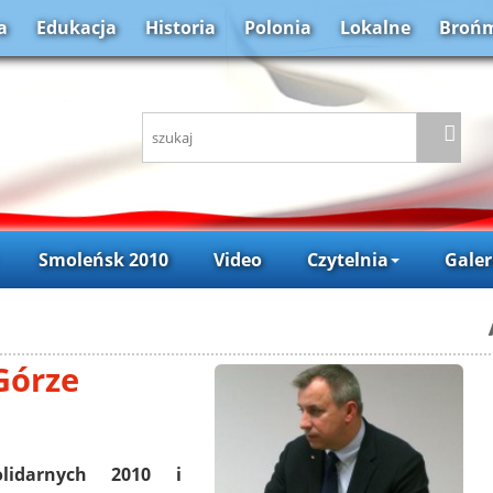
a
Edukacja
Historia
Polonia
Lokalne
Brońm
Smoleńsk 2010
Video
Czytelnia
Galer
Górze
lidarnych 2010 i