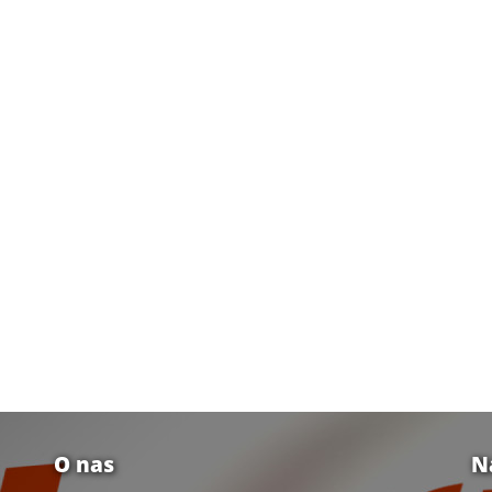
O nas
N