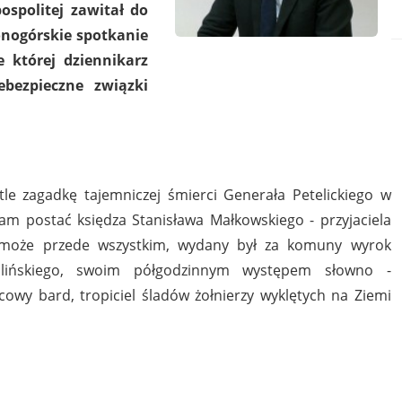
ospolitej zawitał do
onogórskie spotkanie
e której dziennikarz
bezpieczne związki
tle zagadkę tajemniczej śmierci Generała Petelickiego w
m postać księdza Stanisława Małkowskiego - przyjaciela
a może przede wszystkim, wydany był za komuny wyrok
mlińskiego, swoim półgodzinnym występem słowno -
wy bard, tropiciel śladów żołnierzy wyklętych na Ziemi