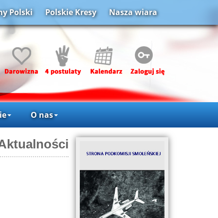
y Polski
Polskie Kresy
Nasza wiara
ie
O nas
Aktualności