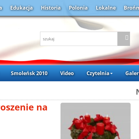
a
Edukacja
Historia
Polonia
Lokalne
Brońm
Smoleńsk 2010
Video
Czytelnia
Galer
oszenie na