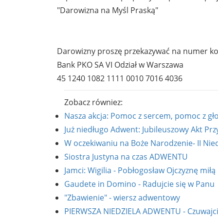
"Darowizna na Myśl Praską"
Darowizny proszę przekazywać na numer ko
Bank PKO SA VI Odział w Warszawa
45 1240 1082 1111 0010 7016 4036
Zobacz równiez:
Nasza akcja: Pomoc z sercem, pomoc z gł
Już niedługo Adwent: Jubileuszowy Akt Przy
W oczekiwaniu na Boże Narodzenie- II Nie
Siostra Justyna na czas ADWENTU
Jamci: Wigilia - Pobłogosław Ojczyznę miłą
Gaudete in Domino - Radujcie się w Panu
"Zbawienie" - wiersz adwentowy
PIERWSZA NIEDZIELA ADWENTU - Czuwajcie