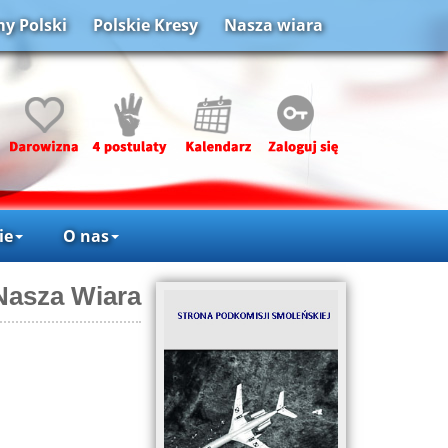
y Polski
Polskie Kresy
Nasza wiara
ie
O nas
Nasza Wiara