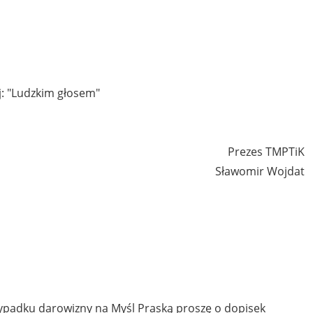
j: "Ludzkim głosem"
Prezes TMPTiK
Sławomir Wojdat
ypadku darowizny na Myśl Praską proszę o dopisek