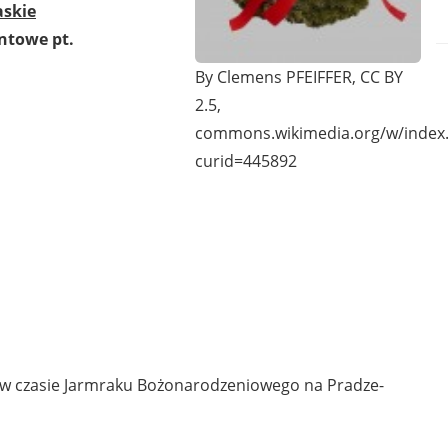
askie
ntowe pt.
By Clemens PFEIFFER, CC BY
2.5,
commons.wikimedia.org/w/index
curid=445892
 w czasie Jarmraku Bożonarodzeniowego na Pradze-