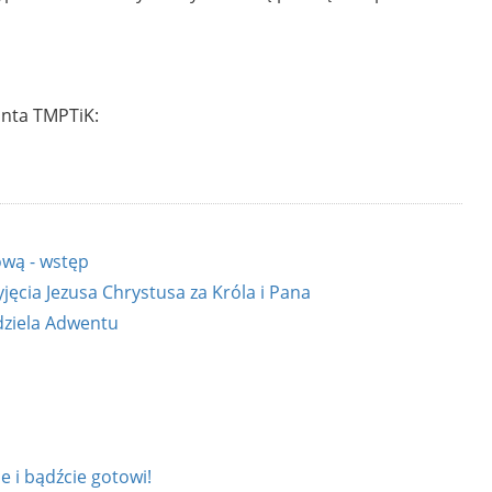
nta TMPTiK:
ową - wstęp
jęcia Jezusa Chrystusa za Króla i Pana
dziela Adwentu
 i bądźcie gotowi!