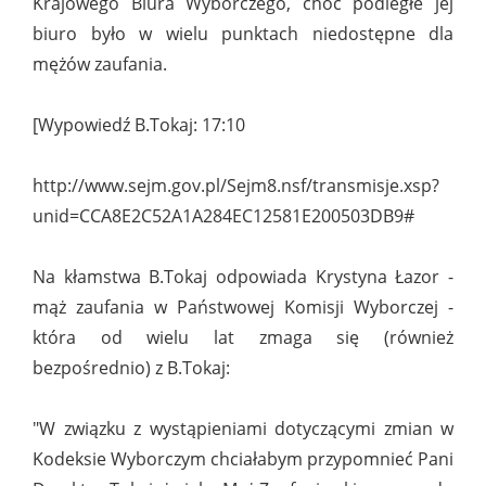
Krajowego Biura Wyborczego, choć podległe jej
biuro było w wielu punktach niedostępne dla
mężów zaufania.
[Wypowiedź B.Tokaj: 17:10
http://www.sejm.gov.pl/Sejm8.nsf/transmisje.xsp?
unid=CCA8E2C52A1A284EC12581E200503DB9#
Na kłamstwa B.Tokaj odpowiada Krystyna Łazor -
mąż zaufania w Państwowej Komisji Wyborczej -
która od wielu lat zmaga się (również
bezpośrednio) z B.Tokaj:
"W związku z wystąpieniami dotyczącymi zmian w
Kodeksie Wyborczym chciałabym przypomnieć Pani