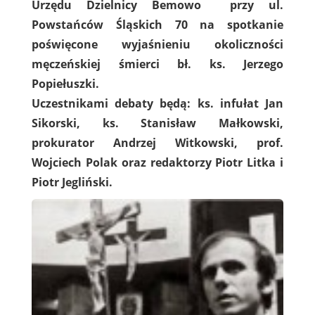
Urzędu Dzielnicy Bemowo przy ul.
Powstańców Śląskich 70 na spotkanie
poświęcone wyjaśnieniu okoliczności
męczeńskiej śmierci bł. ks. Jerzego
Popiełuszki.
Uczestnikami debaty będą: ks. infułat Jan
Sikorski, ks. Stanisław Małkowski,
prokurator Andrzej Witkowski, prof.
Wojciech Polak oraz redaktorzy Piotr Litka i
Piotr Jegliński.