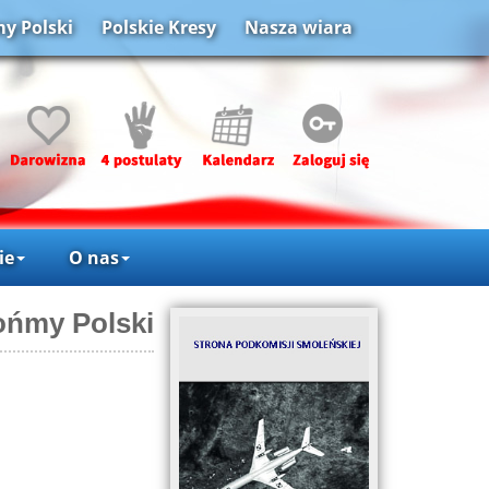
y Polski
Polskie Kresy
Nasza wiara
ie
O nas
ońmy Polski