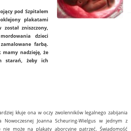
tojący pod Szpitalem
oklejony plakatami
 został zniszczony,
mordowania dzieci
 zamalowane farbą.
k mamy nadzieję, że
h starań, żeby ich
ardziej kłuje ona w oczy zwolenników legalnego zabijania
a Nowoczesnej Joanna Scheuring-Wielgus w jednym z
że nie może na plakaty aborcyjne patrzeć. Świadomość