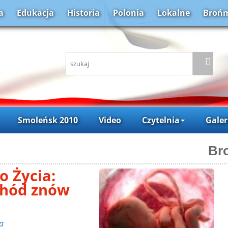
a
Edukacja
Historia
Polonia
Lokalne
Brońm
Smoleńsk 2010
Video
Czytelnia
Galer
Br
o Życia:
chód znów
a