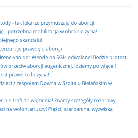
ody - tak lekarze przymuszają do aborcji
ę - potrzebna mobilizacja w obronie życia!
olejnego skandalu!
 cenzuruje prawdę o aborcji
 Irene van der Wende na SGH odwołane! Będzie protest.
ków przeciw aborcji eugenicznej. Idziemy po więcej!
jest prawem do życia!
 dzieci z zespołem Downa w Szpitalu Bielańskim w
 nie trafi do więzienia! Znamy szczegóły rozprawy
d na wolontariuszy! Pięści, szarpanina, wyzwiska