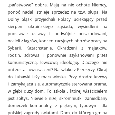
„państwowe” dobra. Mają na nie ochotę Niemcy,
ponoć nadal istnieje sprzedaż na tzw. słupa. Na
Dolny Śląsk przyjechali Polacy uciekający przed
sierpem ukraińskiego sąsiada, wysiedleni na
podstawie ustawy i podwójnie poszkodowani,
ocaleli z łagrów, koncentracyjnych obozów pracy na
Syberii, Kazachstanie. Okradzeni z majątków,
rodzin, zdrowia i ponownie szykanowani przez
komunistyczną, lewicową ideologię. Dlaczego nie
oni zostali uwłaszczeni? Na szlaku z Przełęczy
Okraj
do Lubawki leży mała wioska. Przy drodze krzewy
i
zamykająca się, automatycznie sterowana brama,
w głębi duży dom. To szkoła , której właścicielem
jest sołtys. Niewiele niżej skromniutki, zaniedbany
domeczek komunalny, z pięknym, typowymi dla
polskiej zagrody kwiatami. Dom, do którego gmina