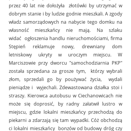
przez 40 lat nie dołożyła
złotówki by utrzymać w
dobrym stanie i by ludzie godnie mieszkali. A zgody
władz samorządowych na nabycie tego domku na
własność mieszkańcy nie mają. Na szlaku
widać
ogłoszenia handlu nieruchomościami, firma
Stępień reklamuje nowy, drewniany dom
letniskowy ukryty w uroczym miejscu. W
Marciszowie przy dworcu "samochodziarnia PKP"
została sprzedana za grosze tym,
którzy wybrali
złom, sprzedali go by poużywać życia, wydali
pieniądze i wyjechali. Zdewastowana działka stoi i
straszy. Kierowca autobusu w Ciechanowicach nie
może się doprosić, by radny załatwił lustro w
miejscu, gdzie lokalni mieszkańcy przechodzą do
piekarni a zdarzają się tam wypadki. Cóż obchodzą
ci lokalni mieszkańcy
bonzów od budowy dróg czy