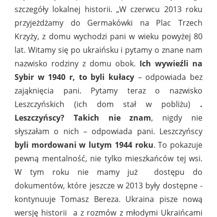
szczegóły lokalnej historii. „W czerwcu 2013 roku
przyjeżdżamy do Germakówki na Plac Trzech
Krzyży, z domu wychodzi pani w wieku powyżej 80
lat. Witamy się po ukraińsku i pytamy o znane nam
nazwisko rodziny z domu obok.
Ich wywieźli na
Sybir w 1940 r, to byli kułacy
– odpowiada bez
zająknięcia pani. Pytamy teraz o nazwisko
Leszczyńskich (ich dom stał w pobliżu)
.
Leszczyńscy? Takich nie znam
, nigdy nie
słyszałam o nich – odpowiada pani. Leszczyńscy
byli mordowani w lutym 1944 roku
. To pokazuje
pewną mentalność, nie tylko mieszkańców tej wsi.
W tym roku nie mamy już
dostępu do
dokumentów, które jeszcze w 2013 były dostępne -
kontynuuje Tomasz Bereza. Ukraina pisze nową
wersję historii
a z rozmów z młodymi Ukraińcami