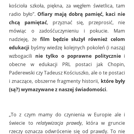
kościoła szkoła, piękna, za węgłem świetlica, tam
radio było”.
Ofiary mają dobrą pamięć, kaci nie
chcą pamiętać
, przyznać się, przeprosić, nie
mówiąc o zadośćuczynieniu i pokucie. Mam
nadzieję, że
film będzie służył również celom
edukacji
byśmy wiedzę kolejnych pokoleń (i naszą)
wzbogacili
nie tylko o poprawne politycznie
i
obecne w edukacji PRL postaci jak Chopin,
Paderewski czy Tadeusz Kościuszko, ale o te postaci
i znaczące, obszerne fragmenty historii,
które były
(są?) wymazywane z naszej świadomości
.
„To z czym mamy do czynienia w Europie ale i
świecie to
relatywizacja prawdy
, która w gruncie
rzeczy oznacza odwrócenie się od prawdy. To nie