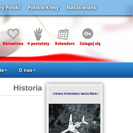
y Polski
Polskie Kresy
Nasza wiara
ie
O nas
Historia