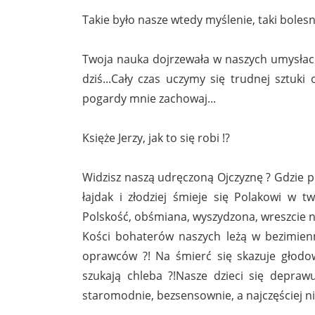
Takie było nasze wtedy myślenie, taki bolesny
Twoja nauka dojrzewała w naszych umysłach 
dziś...Cały czas uczymy się trudnej sztuki
pogardy mnie zachowaj...
Księże Jerzy, jak to się robi !?
Widzisz naszą udręczoną Ojczyznę ? Gdzie pl
łajdak i złodziej śmieje się Polakowi w t
Polskość, obśmiana, wyszydzona, wreszcie n
Kości bohaterów naszych leżą w bezimienn
oprawców ?! Na śmierć się skazuje głodow
szukają chleba ?!Nasze dzieci się deprawu
staromodnie, bezsensownie, a najczęściej ni