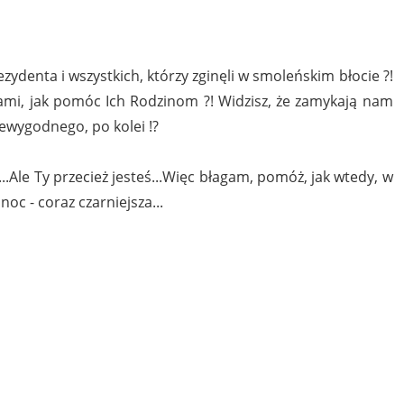
denta i wszystkich, którzy zginęli w smoleńskim błocie ?!
mi, jak pomóc Ich Rodzinom ?! Widzisz, że zamykają nam
iewygodnego, po kolei !?
ł...Ale Ty przecież jesteś...Więc błagam, pomóż, jak wtedy, w
oc - coraz czarniejsza...