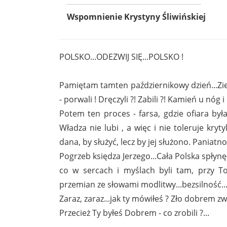
Wspomnienie Krystyny Śliwińskiej
POLSKO...ODEZWIJ SIĘ...POLSKO !
Pamiętam tamten październikowy dzień...Ziem
- porwali ! Dręczyli ?! Zabili ?! Kamień u nóg 
Potem ten proces - farsa, gdzie ofiara była
Władza nie lubi , a więc i nie toleruje kry
dana, by służyć, lecz by jej służono. Paniatno
Pogrzeb księdza Jerzego...Cała Polska spłynęła
co w sercach i myślach byli tam, przy Tob
przemian ze słowami modlitwy...bezsilność...
Zaraz, zaraz...jak ty mówiłeś ? Zło dobrem zwy
Przecież Ty byłeś Dobrem - co zrobili ?...