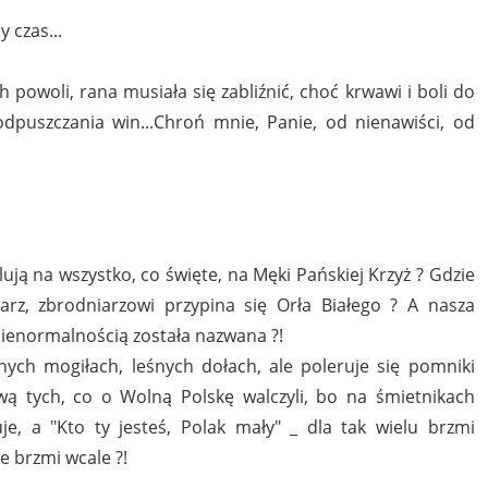
 czas...
powoli, rana musiała się zabliźnić, choć krwawi i boli do
 odpuszczania win...Chroń mnie, Panie, od nienawiści, od
ują na wszystko, co święte, na Męki Pańskiej Krzyż ? Gdzie
warz, zbrodniarzowi przypina się Orła Białego ? A nasza
ienormalnością została nazwana ?!
ych mogiłach, leśnych dołach, ale poleruje się pomniki
ą tych, co o Wolną Polskę walczyli, bo na śmietnikach
je, a "Kto ty jesteś, Polak mały" _ dla tak wielu brzmi
e brzmi wcale ?!