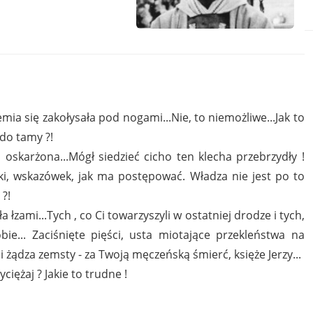
ia się zakołysała pod nogami...Nie, to niemożliwe...Jak to
i do tamy ?!
 oskarżona...Mógł siedzieć cicho ten klecha przebrzydły !
tyki, wskazówek, jak ma postępować. Władza nie jest po to
 ?!
 łzami...Tych , co Ci towarzyszyli w ostatniej drodze i tych,
ie... Zaciśnięte pięści, usta miotające przekleństwa na
i żądza zemsty - za Twoją męczeńską śmierć, księże Jerzy...
ciężaj ? Jakie to trudne !