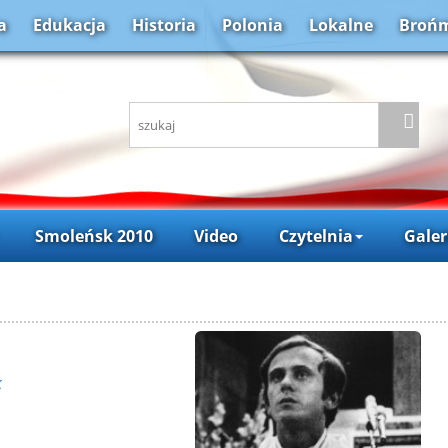
a
Edukacja
Historia
Polonia
Lokalne
Brońm
Smoleńsk 2010
Video
Czytelnia
Galer
k