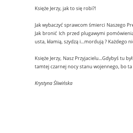
Księże Jerzy, jak to się robi?!
Jak wybaczyć sprawcom śmierci Naszego Prezy
Jak bronić Ich przed plugawymi pomówienia
usta, kłamią, szydzą i...mordują ? Każdego n
Księże Jerzy, Nasz Przyjacielu...Gdybyś tu by
tamtej czarnej nocy stanu wojennego, bo ta n
Krystyna Śliwińska