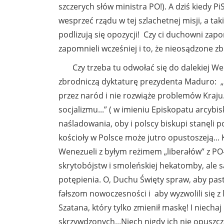
szczerych słów ministra PO!). A dziś kiedy P
wesprzeć rządu w tej szlachetnej misji, a t
podlizują się opozycji! Czy ci duchowni zap
zapomnieli wcześniej i to, że nieosądzone zb
Czy trzeba tu odwołać się do dalekiej Wene
zbrodniczą dyktaturę prezydenta Maduro: „
przez naród i nie rozwiąże problemów Kraj
socjalizmu...” ( w imieniu Episkopatu arcybi
naśladowania, oby i polscy biskupi stanęli p
kościoły w Polsce może jutro opustoszeją..
Wenezueli z byłym reżimem „liberałów” z PO-
skrytobójstw i smoleńskiej hekatomby, ale 
potępienia. O, Duchu Święty spraw, aby past
fałszom nowoczesności i aby wyzwolili się z
Szatana, który tylko zmienił maskę! I niechaj
skrzywdzonych...Niech nigdy ich nie opuszcz