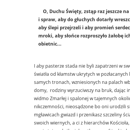
O, Duchu Święty, zstąp raz jeszcze na 
i spraw, aby do głuchych dotarły wresz
aby ślepi przejrzeli i aby promień serdec
mroki, aby słońce rozproszyło żałobę i
obietnic...
I aby pasterze stada nie byli zapatrzeni w swo
światła od kłamstw ukrytych w pozłacanych 
samych tronach, wzniesionych na palach wbit
domy, rodziny wyrzuciwszy na bruk, dając i
widmo Zmarłej i spalonej w tajemnych okolic
nikczemności, nieosądzone bo oni urodzili si
mgławicach gwiazd i przenikasz szczeliny śc
swoich wiernych, a ci z hierarchów Kościoła, 