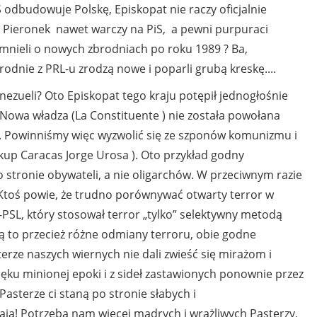
iS odbudowuje Polskę, Episkopat nie raczy oficjalnie
aki Pieronek nawet warczy na PiS, a pewni purpuraci
omnieli o nowych zbrodniach po roku 1989 ? Ba,
rodnie z PRL-u zrodzą nowe i poparli grubą kreskę....
zueli? Oto Episkopat tego kraju potępił jednogłośnie
Nowa władza (La Constituente ) nie została powołana
u. Powinniśmy więc wyzwolić się ze szponów komunizmu i
skup Caracas Jorge Urosa ). Oto przykład godny
o stronie obywateli, a nie oligarchów. W przeciwnym razie
. Ktoś powie, że trudno porównywać otwarty terror w
PSL, który stosował terror „tylko” selektywny metodą
są to przecież różne odmiany terroru, obie godne
erze naszych wiernych nie dali zwieść się mirażom i
 lęku minionej epoki i z sideł zastawionych ponownie przez
 Pasterze ci staną po stronie słabych i
ają! Potrzeba nam więcej mądrych i wrażliwych Pasterzy,