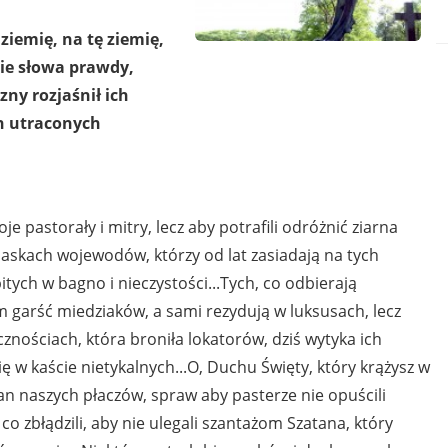
ziemię, na tę ziemię,
cie słowa prawdy,
zny rozjaśnił ich
ch utraconych
je pastorały i mitry, lecz aby potrafili odróżnić ziarna
laskach wojewodów, którzy od lat zasiadają na tych
ych w bagno i nieczystości...Tych, co odbierają
m garść miedziaków, a sami rezydują w luksusach, lecz
znościach, która broniła lokatorów, dziś wytyka ich
ę w kaście nietykalnych...O, Duchu Święty, który krążysz w
ian naszych płaczów, spraw aby pasterze nie opuścili
co zbłądzili, aby nie ulegali szantażom Szatana, który