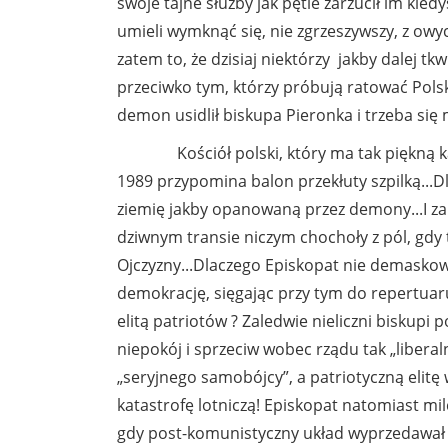
swoje tajne służby jak pętle zarzucił im kied
umieli wymknąć się, nie zgrzeszywszy, z owy
zatem to, że dzisiaj niektórzy jakby dalej tkw
przeciwko tym, którzy próbują ratować Pols
demon usidlił biskupa Pieronka i trzeba się
Kościół polski, który ma tak piękną kart
1989 przypomina balon przekłuty szpilką...D
ziemię jakby opanowaną przez demony...I za
dziwnym transie niczym chochoły z pól, gdy t
Ojczyzny...Dlaczego Episkopat nie demaskował
demokrację, sięgając przy tym do repertua
elitą patriotów ? Zaledwie nieliczni biskupi 
niepokój i sprzeciw wobec rządu tak „libera
„seryjnego samobójcy”, a patriotyczną eli
katastrofę lotniczą! Episkopat natomiast mi
gdy post-komunistyczny układ wyprzedawał 