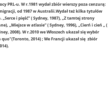
 nocy PRL-u. W r.1981 wydał zbiór wierszy poza cenzurą:
migracji, od 1987 w Australii.Wydał też kilka tytułów
 „Serce i pięść” ( Sydney, 1987), „Z tamtej strony
), „Miejsce w atlasie” ( Sydney, 1996), „Cierń i cień „ (
dney, 2008). W r.2010 we Włoszech ukazał się wybór
s quo"(Toronto, 2014) ; We Francji ukazał się zbiór
014).