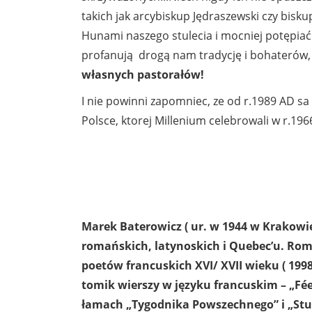
takich jak arcybiskup Jędraszewski czy bisk
Hunami naszego stulecia i mocniej potępiać s
profanują drogą nam tradycję i bohaterów, a
własnych pastorałów!
I nie powinni zapomniec, ze od r.1989 AD sa -
Polsce, ktorej Millenium celebrowali w r.1
Marek Baterowicz
( ur. w 1944 w Krakowie
romańskich, latynoskich i Quebec’u. Rom
poetów francuskich XVI/ XVII wieku ( 1998
tomik wierszy w języku francuskim – „Fée 
łamach „Tygodnika Powszechnego” i „Stud