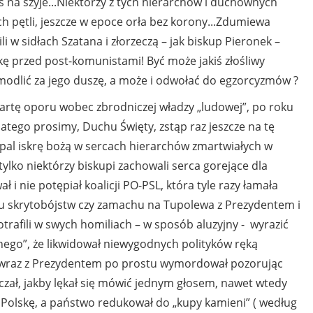
yś na szyje...Niektórzy z tych hierarchów i duchownych
ch pętli, jeszcze w epoce orła bez korony...Zdumiewa
ili w sidłach Szatana i złorzeczą – jak biskup Pieronek –
kę przed post-komunistami! Być może jakiś złośliwy
 modlić za jego duszę, a może i odwołać do egzorcyzmów ?
ę oporu wobec zbrodniczej władzy „ludowej”, po roku
latego prosimy, Duchu Święty, zstąp raz jeszcze na tę
pal iskrę bożą w sercach hierarchów zmartwiałych w
ylko niektórzy biskupi zachowali serca gorejące dla
 i nie potępiał koalicji PO-PSL, która tyle razy łamała
ru skrytobójstw czy zamachu na Tupolewa z Prezydentem i
potrafili w swych homiliach – w sposób aluzyjny - wyrazić
lnego”, że likwidował niewygodnych polityków ręką
tę wraz z Prezydentem po prostu wymordował pozorując
lczał, jakby lękał się mówić jednym głosem, nawet wtedy
Polskę, a państwo redukował do „kupy kamieni” ( według