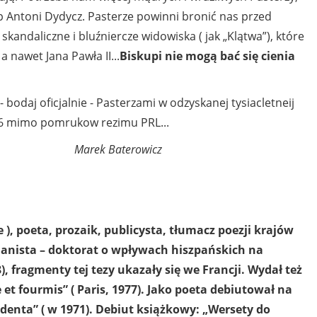
up Antoni Dydycz. Pasterze powinni bronić nas przed
kandaliczne i bluźniercze widowiska ( jak „Klątwa”), które
 nawet Jana Pawła II...
Biskupi nie mogą bać się cienia
 bodaj oficjalnie - Pasterzami w odzyskanej tysiacletneij
966 mimo pomrukow rezimu PRL...
Marek Baterowicz
 ), poeta, prozaik, publicysta, tłumacz poezji krajów
anista – doktorat o wpływach hiszpańskich na
), fragmenty tej tezy ukazały się we Francji. Wydał też
et fourmis” ( Paris, 1977). Jako poeta debiutował na
enta” ( w 1971). Debiut książkowy: „Wersety do