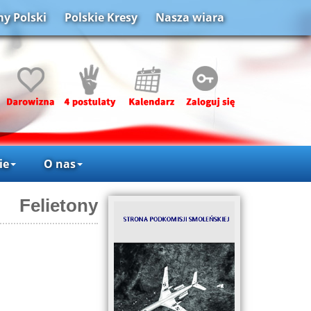
y Polski
Polskie Kresy
Nasza wiara
ie
O nas
Felietony