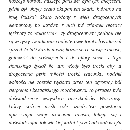
naszego narodu, naszego państwa, była tym miejscem,
gdzie był ukryty przed okupantem skarb, któremu na
imię Polska? Skarb złożony z wiele drogocennych
elementów, bo każdym z nich był człowiek niosący
tęsknotę za wolnością? Czy drogocennymi perłami nie
są wszyscy świadkowie i bohaterowie tamtych wydarzeń
sprzed 73 lat? Każda dusza, każde serce niosące miłość,
gotowość do poświęcenia i do ofiary nawet z tego
ziemskiego życia? Ile tam wtedy było troski aby ta
drogocenna perła miłości, troski, szacunku, nadziei
wolności nie została wydarta przez ten ogromny ból
cierpienia i bestialskiego mordowania. To przecież było
doświadczenie wszystkich mieszkańców Warszawy,
którzy później nieśli całe dziedzictwo powstania
opuszczając swoje ukochane miasto, tułając się i
doświadczając tak wielkiej kaźni i prześladowań w tylu