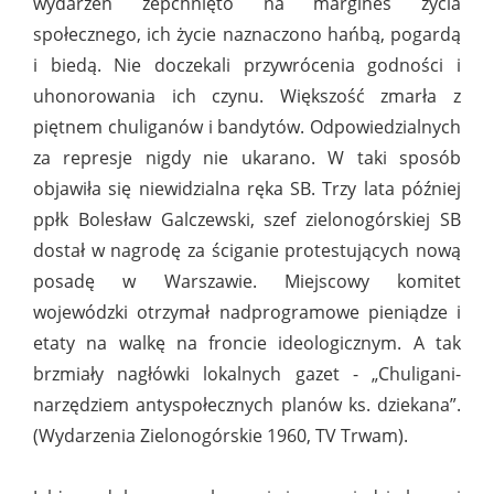
wydarzeń zepchnięto na margines życia
społecznego, ich życie naznaczono hańbą, pogardą
i biedą. Nie doczekali przywrócenia godności i
uhonorowania ich czynu. Większość zmarła z
piętnem chuliganów i bandytów. Odpowiedzialnych
za represje nigdy nie ukarano. W taki sposób
objawiła się niewidzialna ręka SB. Trzy lata później
ppłk Bolesław Galczewski, szef zielonogórskiej SB
dostał w nagrodę za ściganie protestujących nową
posadę w Warszawie. Miejscowy komitet
wojewódzki otrzymał nadprogramowe pieniądze i
etaty na walkę na froncie ideologicznym. A tak
brzmiały nagłówki lokalnych gazet - „Chuligani-
narzędziem antyspołecznych planów ks. dziekana”.
(Wydarzenia Zielonogórskie 1960, TV Trwam).