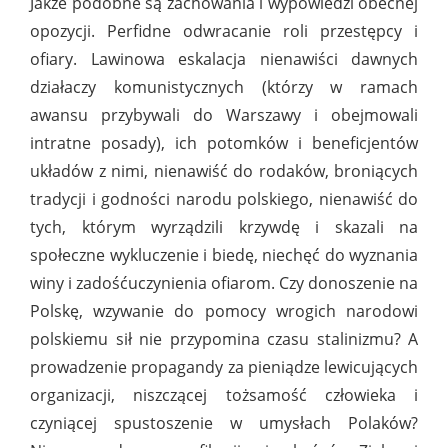
Jakże podobne są zachowania i wypowiedzi obecnej
opozycji. Perfidne odwracanie roli przestępcy i
ofiary. Lawinowa eskalacja nienawiści dawnych
działaczy komunistycznych (którzy w ramach
awansu przybywali do Warszawy i obejmowali
intratne posady), ich potomków i beneficjentów
układów z nimi, nienawiść do rodaków, broniących
tradycji i godności narodu polskiego, nienawiść do
tych, którym wyrządzili krzywdę i skazali na
społeczne wykluczenie i biedę, niechęć do wyznania
winy i zadośćuczynienia ofiarom. Czy donoszenie na
Polskę, wzywanie do pomocy wrogich narodowi
polskiemu sił nie przypomina czasu stalinizmu? A
prowadzenie propagandy za pieniądze lewicujących
organizacji, niszczącej tożsamość człowieka i
czyniącej spustoszenie w umysłach Polaków?