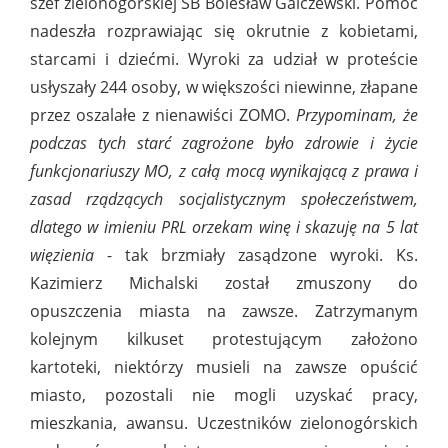
szef zielonogórskiej SB Bolesław Galczewski. Pomoc
nadeszła rozprawiając się okrutnie z kobietami,
starcami i dziećmi. Wyroki za udział w proteście
usłyszały 244 osoby, w większości niewinne, złapane
przez oszalałe z nienawiści ZOMO.
Przypominam, że
podczas tych starć zagrożone było zdrowie i życie
funkcjonariuszy MO, z całą mocą wynikającą z prawa i
zasad rządzących socjalistycznym społeczeństwem,
dlatego w imieniu PRL orzekam winę i skazuję na 5 lat
więzienia
- tak brzmiały zasądzone wyroki. Ks.
Kazimierz Michalski został zmuszony do
opuszczenia miasta na zawsze. Zatrzymanym
kolejnym kilkuset protestującym założono
kartoteki, niektórzy musieli na zawsze opuścić
miasto, pozostali nie mogli uzyskać pracy,
mieszkania, awansu. Uczestników zielonogórskich