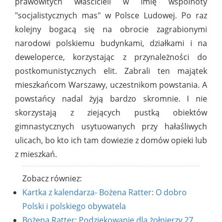
prawowitych właścicieli w imię wspólnoty
"socjalistycznych mas" w Polsce Ludowej. Po raz
kolejny bogacą się na obrocie zagrabionymi
narodowi polskiemu budynkami, działkami i na
deweloperce, korzystając z przynależności do
postkomunistycznych elit. Zabrali ten majątek
mieszkańcom Warszawy, uczestnikom powstania. A
powstańcy nadal żyją bardzo skromnie. I nie
skorzystają z ziejących pustką obiektów
gimnastycznych usytuowanych przy hałaśliwych
ulicach, bo kto ich tam dowiezie z domów opieki lub
z mieszkań.
Zobacz równiez:
Kartka z kalendarza- Bożena Ratter: O dobro
Polski i polskiego obywatela
Bożena Ratter: Podziękowanie dla żołnierzy 27