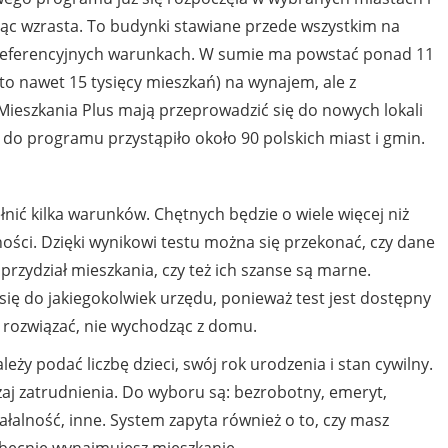
siąc wzrasta. To budynki stawiane przede wszystkim na
referencyjnych warunkach. W sumie ma powstać ponad 11
 to nawet 15 tysięcy mieszkań) na wynajem, ale z
Mieszkania Plus mają przeprowadzić się do nowych lokali
 do programu przystąpiło około 90 polskich miast i gmin.
łnić kilka warunków. Chętnych będzie o wiele więcej niż
ności. Dzięki wynikowi testu można się przekonać, czy dane
przydział mieszkania, czy też ich szanse są marne.
ę do jakiegokolwiek urzędu, ponieważ test jest dostępny
o rozwiązać, nie wychodząc z domu.
leży podać liczbę dzieci, swój rok urodzenia i stan cywilny.
zaj zatrudnienia. Do wyboru są: bezrobotny, emeryt,
łalność, inne. System zapyta również o to, czy masz
 obecnie wynajmujesz mieszkanie.