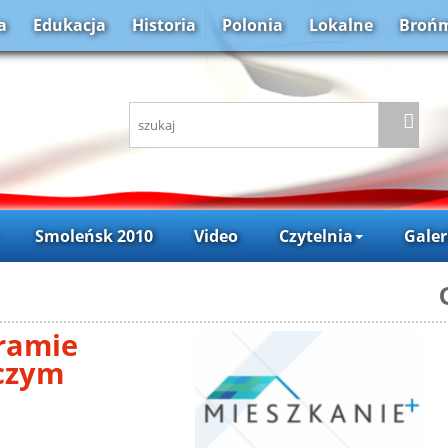
a
Edukacja
Historia
Polonia
Lokalne
Brońm
Smoleńsk 2010
Video
Czytelnia
Galer
gramie
 czym