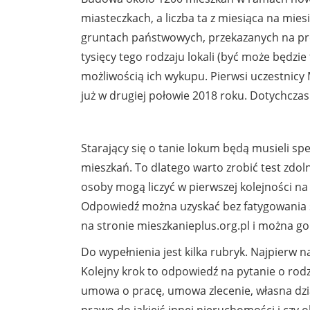
miasteczkach, a liczba ta z miesiąca na mie
gruntach państwowych, przekazanych na p
tysięcy tego rodzaju lokali (być może będzie
możliwością ich wykupu. Pierwsi uczestnicy 
już w drugiej połowie 2018 roku. Dotychczas
Starający się o tanie lokum będą musieli spe
mieszkań. To dlatego warto zrobić test zdol
osoby mogą liczyć w pierwszej kolejności na 
Odpowiedź można uzyskać bez fatygowania si
na stronie mieszkanieplus.org.pl i można g
Do wypełnienia jest kilka rubryk. Najpierw na
Kolejny krok to odpowiedź na pytanie o rod
umowa o pracę, umowa zlecenie, własna dzia
prawo do jakiejś innej nieruchomości i czy