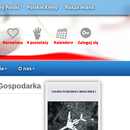
y Polski
Polskie Kresy
Nasza wiara
ie
O nas
Gospodarka