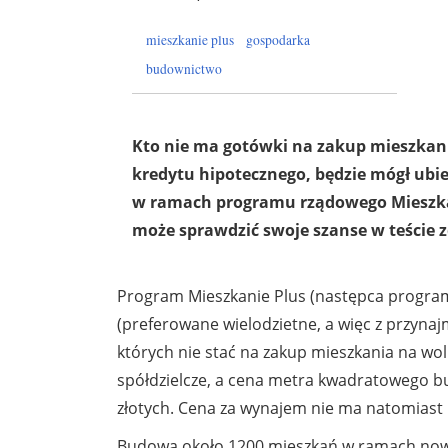
mieszkanie plus
gospodarka
budownictwo
Kto nie ma gotówki na zakup mieszkani
kredytu hipotecznego, będzie mógł ubie
w ramach programu rządowego Mieszka
może sprawdzić swoje szanse w teście z
Program Mieszkanie Plus (następca progra
(preferowane wielodzietne, a więc z przynaj
których nie stać na zakup mieszkania na wo
spółdzielcze, a cena metra kwadratowego bu
złotych. Cena za wynajem nie ma natomiast p
Budowa około 1200 mieszkań w ramach nowe