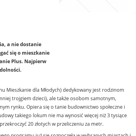
a, a nie dostanie
gać się o mieszkanie
nie Plus. Najpierw
dolności.
mu Mieszkanie dla Młodych) dedykowany jest rodzinom
mniej trojgiem dzieci), ale także osobom samotnym,
lnym rynku. Opiera się o tanie budownictwo społeczne i
dowy takiego lokum nie ma wynosić więcej niż 3 tysiące
rzekroczyć 20 złotych w przeliczeniu za metr.
go programu już się rozpoczęła w wybranych miastach i