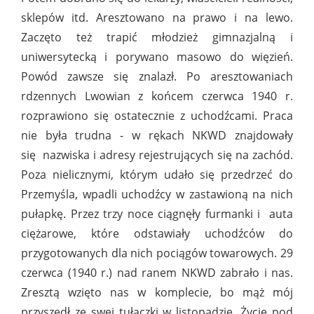
sklepów itd. Aresztowano na prawo i na lewo.
Zaczęto też trapić młodzież gimnazjalną i
uniwersytecką i porywano masowo do więzień.
Powód zawsze się znalazł. Po aresztowaniach
rdzennych Lwowian z końcem czerwca 1940 r.
rozprawiono się ostatecznie z uchodźcami. Praca
nie była trudna - w rękach NKWD znajdowały
się nazwiska i adresy rejestrujących się na zachód.
Poza nielicznymi, którym udało się przedrzeć do
Przemyśla, wpadli uchodźcy w zastawioną na nich
pułapkę. Przez trzy noce ciągnęły furmanki i auta
ciężarowe, które odstawiały uchodźców do
przygotowanych dla nich pociągów towarowych. 29
czerwca (1940 r.) nad ranem NKWD zabrało i nas.
Zresztą wzięto nas w komplecie, bo mąż mój
przyszedł ze swej tułaczki w listopadzie. Życie pod