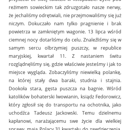
reżimem sowieckim tak zdruzgotało nasze nerwy,
że jechaliśmy odrętwiali, nie przejmowaliśmy się już
niczym. Dokuczało nam tylko pragnienie i brak
powietrza w zamkniętym wagonie. 13 lipca wśród
ciemnej nocy dotarliśmy do celu. Znaleźliśmy się w
samym sercu olbrzymiej puszczy, w republice
maryjskiej, kwartał 11. Z nastaniem świtu
rozglądnęliśmy się, gdzie właściwie jesteśmy i jak to
miejsce wygląda. Zobaczyliśmy niewielką polankę,
na której stały dwa baraki, studnia i stajnia.
Dookoła stara, gęsta puszcza na bagnie. Wśród
katolików bohaterski lwowianin, ksiądz Fedorowicz,
który zgłosił się do transportu na ochotnika, jako
uchodźca Tadeusz Jackowski. Temu dzielnemu
kapłanowi, narażającemu swe życie dla wielkiej
sprawy, mają Polacy 31 kwartału do zawdzięczenia,