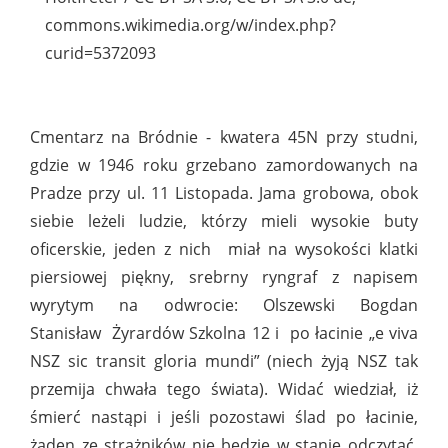
commons.wikimedia.org/w/index.php?
curid=5372093
Cmentarz na Bródnie - kwatera 45N przy studni,
gdzie w 1946 roku grzebano zamordowanych na
Pradze przy ul. 11 Listopada. Jama grobowa, obok
siebie leżeli ludzie, którzy mieli wysokie buty
oficerskie, jeden z nich miał na wysokości klatki
piersiowej piękny, srebrny ryngraf z napisem
wyrytym na odwrocie: Olszewski Bogdan
Stanisław Żyrardów Szkolna 12 i po łacinie „e viva
NSZ sic transit gloria mundi” (niech żyją NSZ tak
przemija chwała tego świata). Widać wiedział, iż
śmierć nastąpi i jeśli pozostawi ślad po łacinie,
żaden ze strażników nie będzie w stanie odczytać.