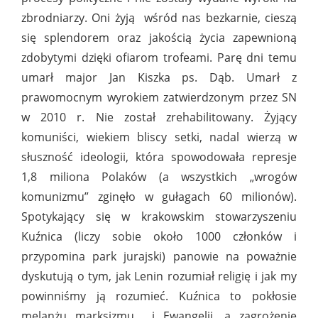
zbrodniarzy. Oni żyją wśród nas bezkarnie, cieszą
się splendorem oraz jakością życia zapewnioną
zdobytymi dzięki ofiarom trofeami. Parę dni temu
umarł major Jan Kiszka ps. Dąb. Umarł z
prawomocnym wyrokiem zatwierdzonym przez SN
w 2010 r. Nie został zrehabilitowany. Żyjący
komuniści, wiekiem bliscy setki, nadal wierzą w
słuszność ideologii, która spowodowała represje
1,8 miliona Polaków (a wszystkich „wrogów
komunizmu” zginęło w gułagach 60 milionów).
Spotykający się w krakowskim stowarzyszeniu
Kuźnica (liczy sobie około 1000 członków i
przypomina park jurajski) panowie na poważnie
dyskutują o tym, jak Lenin rozumiał religię i jak my
powinniśmy ją rozumieć. Kuźnica to pokłosie
melanżu marksizmu i Ewangelii, a zagrożenie