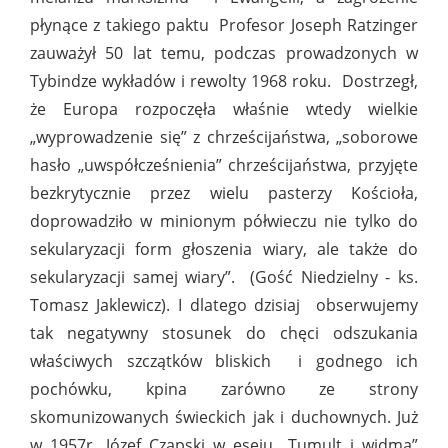
płynące z takiego paktu Profesor Joseph Ratzinger
zauważył 50 lat temu, podczas prowadzonych w
Tybindze wykładów i rewolty 1968 roku. Dostrzegł,
że Europa rozpoczęła właśnie wtedy wielkie
„wyprowadzenie się” z chrześcijaństwa, „soborowe
hasło „uwspółcześnienia” chrześcijaństwa, przyjęte
bezkrytycznie przez wielu pasterzy Kościoła,
doprowadziło w minionym półwieczu nie tylko do
sekularyzacji form głoszenia wiary, ale także do
sekularyzacji samej wiary”. (Gość Niedzielny - ks.
Tomasz Jaklewicz). I dlatego dzisiaj obserwujemy
tak negatywny stosunek do chęci odszukania
właściwych szczątków bliskich i godnego ich
pochówku, kpina zarówno ze strony
skomunizowanych świeckich jak i duchownych. Już
w 1957r. Józef Czapski w eseju „Tumult i widma”