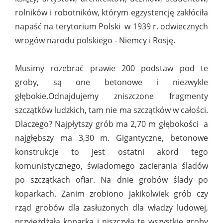
rolników i robotników, którym egzystencję zakłóciła
napaść na terytorium Polski w 1939 r. odwiecznych
wrogów narodu polskiego - Niemcy i Rosję.
Musimy rozebrać prawie 200 podstaw pod te
groby, są one betonowe i niezwykle
głębokie.Odnajdujemy zniszczone fragmenty
szczątków ludzkich, tam nie ma szczątków w całości.
Dlaczego? Najpłytszy grób ma 2,70 m głębokości a
najgłębszy ma 3,30 m. Gigantyczne, betonowe
konstrukcje to jest ostatni akord tego
komunistycznego, świadomego zacierania śladów
po szczątkach ofiar. Na dnie grobów ślady po
koparkach. Zanim zrobiono jakikolwiek grób czy
rząd grobów dla zasłużonych dla władzy ludowej,
przyjeżdżała koparka i niszczyła te wszystkie groby