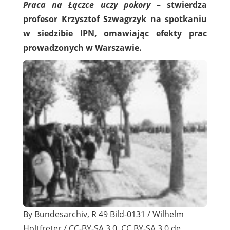
Praca na Łączce uczy pokory
– stwierdza
profesor Krzysztof Szwagrzyk na spotkaniu
w siedzibie IPN, omawiając efekty prac
prowadzonych w Warszawie.
By Bundesarchiv, R 49 Bild-0131 / Wilhelm
Holtfreter / CC-BY-SA 3.0, CC BY-SA 3.0 de,