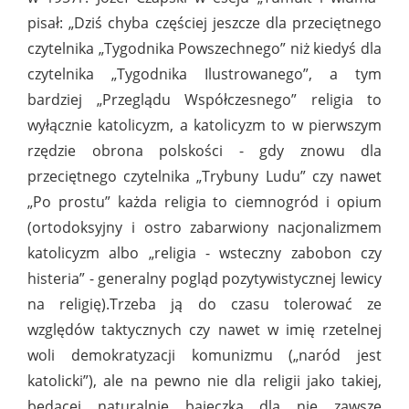
pisał: „Dziś chyba częściej jeszcze dla przeciętnego
czytelnika „Tygodnika Powszechnego” niż kiedyś dla
czytelnika „Tygodnika Ilustrowanego”, a tym
bardziej „Przeglądu Współczesnego” religia to
wyłącznie katolicyzm, a katolicyzm to w pierwszym
rzędzie obrona polskości - gdy znowu dla
przeciętnego czytelnika „Trybuny Ludu” czy nawet
„Po prostu” każda religia to ciemnogród i opium
(ortodoksyjny i ostro zabarwiony nacjonalizmem
katolicyzm albo „religia - wsteczny zabobon czy
histeria” - generalny pogląd pozytywistycznej lewicy
na religię).Trzeba ją do czasu tolerować ze
względów taktycznych czy nawet w imię rzetelnej
woli demokratyzacji komunizmu („naród jest
katolicki”), ale na pewno nie dla religii jako takiej,
będącej naturalnie bajeczką dla nie zawsze