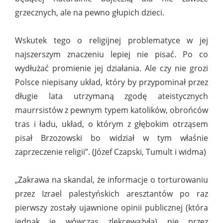
grzecznych, ale na pewno głupich dzieci.
Wskutek tego o religijnej problematyce w jej
najszerszym znaczeniu lepiej nie pisać. Po co
wydłużać promienie jej działania. Ale czy nie grozi
Polsce niepisany układ, który by przypominał przez
długie lata utrzymaną zgodę ateistycznych
maurrsistów z pewnym typem katolików, obrońców
tras i ładu, układ, o którym z głębokim otrząsem
pisał Brzozowski bo widział w tym właśnie
zaprzeczenie religii”. (Józef Czapski, Tumult i widma)
„Zakrawa na skandal, że informacje o torturowaniu
przez Izrael palestyńskich aresztantów po raz
pierwszy zostały ujawnione opinii publicznej (która
jednak je wówczas zlekceważyła) nie przez