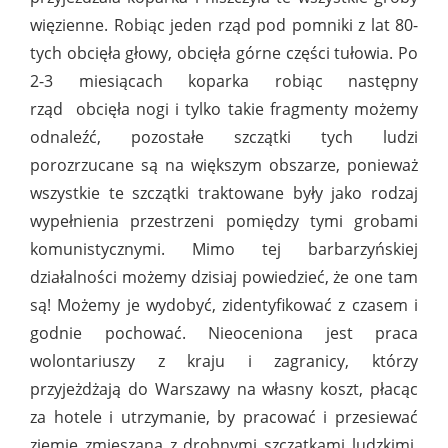
więzienne. Robiąc jeden rząd pod pomniki z lat 80-
tych obcięła głowy, obcięła górne części tułowia. Po
2-3 miesiącach koparka robiąc następny
rząd obcięła nogi i tylko takie fragmenty możemy
odnaleźć, pozostałe szczątki tych ludzi
porozrzucane są na większym obszarze, ponieważ
wszystkie te szczątki traktowane były jako rodzaj
wypełnienia przestrzeni pomiędzy tymi grobami
komunistycznymi. Mimo tej barbarzyńskiej
działalności możemy dzisiaj powiedzieć, że one tam
są! Możemy je wydobyć, zidentyfikować z czasem i
godnie pochować. Nieoceniona jest praca
wolontariuszy z kraju i zagranicy, którzy
przyjeżdżają do Warszawy na własny koszt, płacąc
za hotele i utrzymanie, by pracować i przesiewać
ziemię zmieszaną z drobnymi szczątkami ludzkimi,