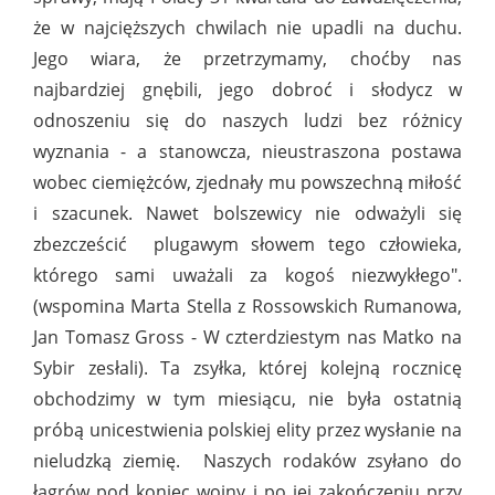
że w najcięższych chwilach nie upadli na duchu.
Jego wiara, że przetrzymamy, choćby nas
najbardziej gnębili, jego dobroć i słodycz w
odnoszeniu się do naszych ludzi bez różnicy
wyznania - a stanowcza, nieustraszona postawa
wobec ciemiężców, zjednały mu powszechną miłość
i szacunek. Nawet bolszewicy nie odważyli się
zbezcześcić plugawym słowem tego człowieka,
którego sami uważali za kogoś niezwykłego".
(wspomina Marta Stella z Rossowskich Rumanowa,
Jan Tomasz Gross - W czterdziestym nas Matko na
Sybir zesłali). Ta zsyłka, której kolejną rocznicę
obchodzimy w tym miesiącu, nie była ostatnią
próbą unicestwienia polskiej elity przez wysłanie na
nieludzką ziemię. Naszych rodaków zsyłano do
łagrów pod koniec wojny i po jej zakończeniu przy