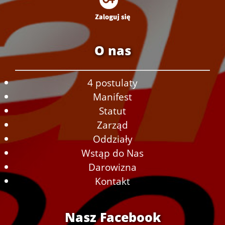
O nas
4 postulaty
Manifest
Statut
Zarząd
Oddziały
Wstąp do Nas
Darowizna
Kontakt
Nasz Facebook