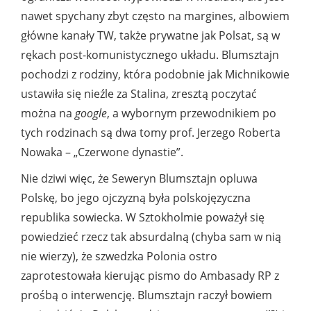
nawet spychany zbyt często na margines, albowiem
główne kanały TW, także prywatne jak Polsat, są w
rękach post-komunistycznego układu. Blumsztajn
pochodzi z rodziny, która podobnie jak Michnikowie
ustawiła się nieźle za Stalina, zresztą poczytać
można na
google
, a wybornym przewodnikiem po
tych rodzinach są dwa tomy prof. Jerzego Roberta
Nowaka – „Czerwone dynastie”.
Nie dziwi więc, że Seweryn Blumsztajn opluwa
Polskę, bo jego ojczyzną była polskojęzyczna
republika sowiecka. W Sztokholmie poważył się
powiedzieć rzecz tak absurdalną (chyba sam w nią
nie wierzy), że szwedzka Polonia ostro
zaprotestowała kierując pismo do Ambasady RP z
prośbą o interwencję. Blumsztajn raczył bowiem