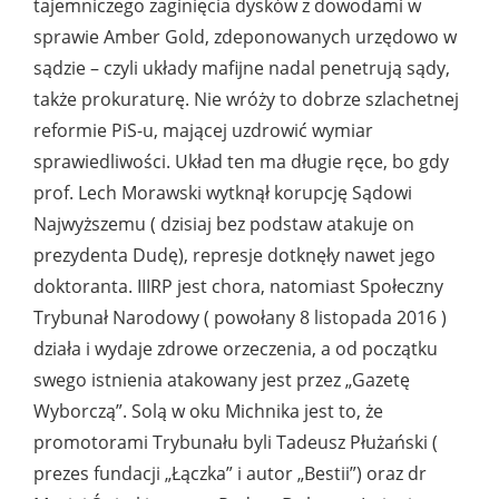
tajemniczego zaginięcia dysków z dowodami w
sprawie Amber Gold, zdeponowanych urzędowo w
sądzie – czyli układy mafijne nadal penetrują sądy,
także prokuraturę. Nie wróży to dobrze szlachetnej
reformie PiS-u, mającej uzdrowić wymiar
sprawiedliwości. Układ ten ma długie ręce, bo gdy
prof. Lech Morawski wytknął korupcję Sądowi
Najwyższemu ( dzisiaj bez podstaw atakuje on
prezydenta Dudę), represje dotknęły nawet jego
doktoranta. IIIRP jest chora, natomiast Społeczny
Trybunał Narodowy ( powołany 8 listopada 2016 )
działa i wydaje zdrowe orzeczenia, a od początku
swego istnienia atakowany jest przez „Gazetę
Wyborczą”. Solą w oku Michnika jest to, że
promotorami Trybunału byli Tadeusz Płużański (
prezes fundacji „Łączka” i autor „Bestii”) oraz dr