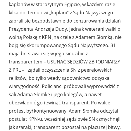
kapłanów w starożytnym Egipcie, w każdym razie
kilka dni temu owi „kapłani” z Sądu Najwyższego
zabrali się bezpodstawnie do cenzurowania działań
Prezydenta Andrzeja Dudy. Jednak weterani walki o
wolną Polskę z KPN ,na czele z Adamem Słomką, nie
boją się skorumpowanego Sądu Najwyższego. 31
maja br. stawili się w jego siedzibie z
transparentem – USUNĄĆ SĘDZIÓW ZBRODNIARZY
Z PRL – i żądali oczyszczenia SN z peerelowskich
reliktów, bo tylko wtedy sądownictwo odzyska
wiarygodność. Policjanci próbowali wyprowadzić z
sali Adama Słomkę i jego kolegów, a nawet
obezwładnić go i zwinąć transparent. Po walce
protest był kontynuowany. Adam Słomka odczytał
postulat KPN-u, wcześniej sędziowie SN czmychnęli
jak szaraki, transparent pozostał na placu tej bitwy,