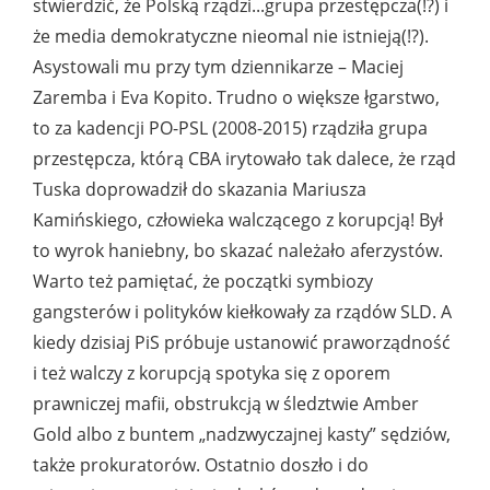
stwierdzić, że Polską rządzi...grupa przestępcza(!?) i
że media demokratyczne nieomal nie istnieją(!?).
Asystowali mu przy tym dziennikarze – Maciej
Zaremba i Eva Kopito. Trudno o większe łgarstwo,
to za kadencji PO-PSL (2008-2015) rządziła grupa
przestępcza, którą CBA irytowało tak dalece, że rząd
Tuska doprowadził do skazania Mariusza
Kamińskiego, człowieka walczącego z korupcją! Był
to wyrok haniebny, bo skazać należało aferzystów.
Warto też pamiętać, że początki symbiozy
gangsterów i polityków kiełkowały za rządów SLD. A
kiedy dzisiaj PiS próbuje ustanowić praworządność
i też walczy z korupcją spotyka się z oporem
prawniczej mafii, obstrukcją w śledztwie Amber
Gold albo z buntem „nadzwyczajnej kasty” sędziów,
także prokuratorów. Ostatnio doszło i do