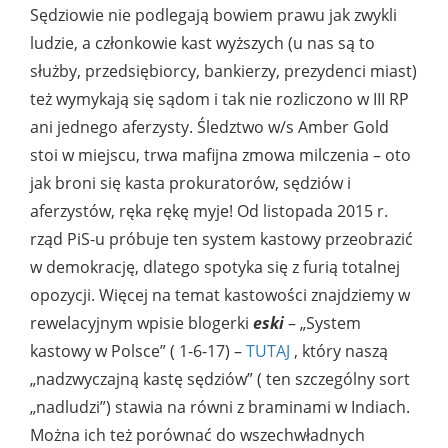
Sędziowie nie podlegają bowiem prawu jak zwykli
ludzie, a członkowie kast wyższych (u nas są to
służby, przedsiębiorcy, bankierzy, prezydenci miast)
też wymykają się sądom i tak nie rozliczono w III RP
ani jednego aferzysty. Śledztwo w/s Amber Gold
stoi w miejscu, trwa mafijna zmowa milczenia – oto
jak broni się kasta prokuratorów, sędziów i
aferzystów, ręka rękę myje! Od listopada 2015 r.
rząd PiS-u próbuje ten system kastowy przeobrazić
w demokrację, dlatego spotyka się z furią totalnej
opozycji. Więcej na temat kastowości znajdziemy w
rewelacyjnym wpisie blogerki
eski
– „System
kastowy w Polsce” ( 1-6-17) –
TUTAJ
, który naszą
„nadzwyczajną kastę sędziów” ( ten szczególny sort
„nadludzi”) stawia na równi z braminami w Indiach.
Można ich też porównać do wszechwładnych