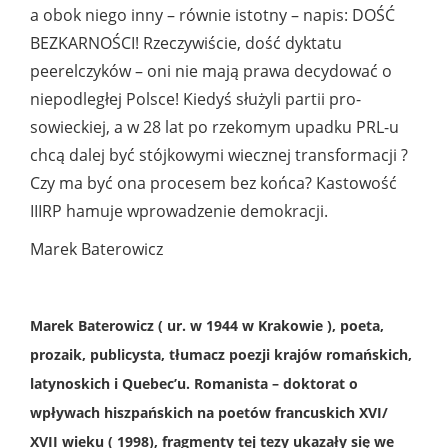
a obok niego inny – równie istotny – napis: DOŚĆ
BEZKARNOŚCI! Rzeczywiście, dość dyktatu
peerelczyków – oni nie mają prawa decydować o
niepodległej Polsce! Kiedyś służyli partii pro-
sowieckiej, a w 28 lat po rzekomym upadku PRL-u
chcą dalej być stójkowymi wiecznej transformacji ?
Czy ma być ona procesem bez końca? Kastowość
IIIRP hamuje wprowadzenie demokracji.
Marek Baterowicz
Marek Baterowicz
( ur. w 1944 w Krakowie ), poeta,
prozaik, publicysta, tłumacz poezji krajów romańskich,
latynoskich i Quebec’u. Romanista – doktorat o
wpływach hiszpańskich na poetów francuskich XVI/
XVII wieku ( 1998), fragmenty tej tezy ukazały się we