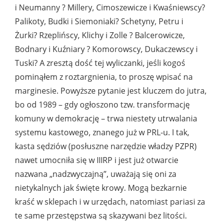
i Neumanny ? Millery, Cimoszewicze i Kwaśniewscy?
Palikoty, Budki i Siemoniaki? Schetyny, Petru i
Żurki? Rzeplińscy, Klichy i Zolle ? Balcerowicze,
Bodnary i Kuźniary ? Komorowscy, Dukaczewscy i
Tuski? A zresztą dość tej wyliczanki, jeśli kogoś
pominąłem z roztargnienia, to proszę wpisać na
marginesie. Powyższe pytanie jest kluczem do jutra,
bo od 1989 – gdy ogłoszono tzw. transformację
komuny w demokrację – trwa niestety utrwalania
systemu kastowego, znanego już w PRL-u. I tak,
kasta sędziów (posłuszne narzędzie władzy PZPR)
nawet umocniła się w IIIRP i jest już otwarcie
nazwana „nadzwyczajną”, uważają się oni za
nietykalnych jak święte krowy. Mogą bezkarnie
kraść w sklepach i w urzędach, natomiast pariasi za
te same przestępstwa są skazywani bez litości.