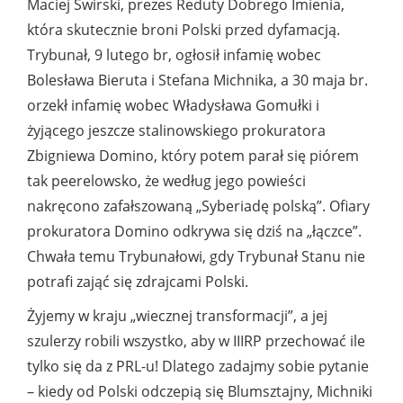
Maciej Świrski, prezes Reduty Dobrego Imienia,
która skutecznie broni Polski przed dyfamacją.
Trybunał, 9 lutego br, ogłosił infamię wobec
Bolesława Bieruta i Stefana Michnika, a 30 maja br.
orzekł infamię wobec Władysława Gomułki i
żyjącego jeszcze stalinowskiego prokuratora
Zbigniewa Domino, który potem parał się piórem
tak peerelowsko, że według jego powieści
nakręcono zafałszowaną „Syberiadę polską”. Ofiary
prokuratora Domino odkrywa się dziś na „łączce”.
Chwała temu Trybunałowi, gdy Trybunał Stanu nie
potrafi zająć się zdrajcami Polski.
Żyjemy w kraju „wiecznej transformacji”, a jej
szulerzy robili wszystko, aby w IIIRP przechować ile
tylko się da z PRL-u! Dlatego zadajmy sobie pytanie
– kiedy od Polski odczepią się Blumsztajny, Michniki