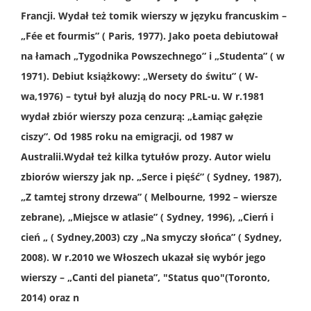
Francji. Wydał też tomik wierszy w języku francuskim –
„Fée et fourmis” ( Paris, 1977). Jako poeta debiutował
na łamach „Tygodnika Powszechnego” i „Studenta” ( w
1971). Debiut książkowy: „Wersety do świtu” ( W-
wa,1976) – tytuł był aluzją do nocy PRL-u. W r.1981
wydał zbiór wierszy poza cenzurą: „Łamiąc gałęzie
ciszy”. Od 1985 roku na emigracji, od 1987 w
Australii.Wydał też kilka tytułów prozy. Autor wielu
zbiorów wierszy jak np. „Serce i pięść” ( Sydney, 1987),
„Z tamtej strony drzewa” ( Melbourne, 1992 – wiersze
zebrane), „Miejsce w atlasie” ( Sydney, 1996), „Cierń i
cień „ ( Sydney,2003) czy „Na smyczy słońca” ( Sydney,
2008). W r.2010 we Włoszech ukazał się wybór jego
wierszy – „Canti del pianeta”, "Status quo"(Toronto,
2014) oraz n