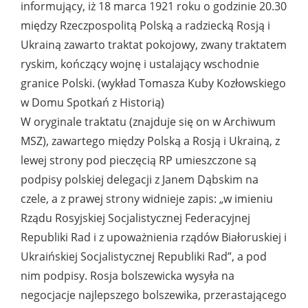
informujący, iż 18 marca 1921 roku o godzinie 20.30
między Rzeczpospolitą Polską a radziecką Rosją i
Ukrainą zawarto traktat pokojowy, zwany traktatem
ryskim, kończący wojnę i ustalający wschodnie
granice Polski. (wykład Tomasza Kuby Kozłowskiego
w Domu Spotkań z Historią)
W oryginale traktatu (znajduje się on w Archiwum
MSZ), zawartego między Polską a Rosją i Ukrainą, z
lewej strony pod pieczęcią RP umieszczone są
podpisy polskiej delegacji z Janem Dąbskim na
czele, a z prawej strony widnieje zapis: „w imieniu
Rządu Rosyjskiej Socjalistycznej Federacyjnej
Republiki Rad i z upoważnienia rządów Białoruskiej i
Ukraińskiej Socjalistycznej Republiki Rad”, a pod
nim podpisy. Rosja bolszewicka wysyła na
negocjacje najlepszego bolszewika, przerastającego