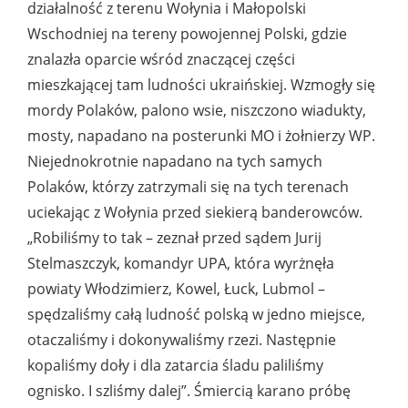
działalność z terenu Wołynia i Małopolski
Wschodniej na tereny powojennej Polski, gdzie
znalazła oparcie wśród znaczącej części
mieszkającej tam ludności ukraińskiej. Wzmogły się
mordy Polaków, palono wsie, niszczono wiadukty,
mosty, napadano na posterunki MO i żołnierzy WP.
Niejednokrotnie napadano na tych samych
Polaków, którzy zatrzymali się na tych terenach
uciekając z Wołynia przed siekierą banderowców.
„Robiliśmy to tak – zeznał przed sądem Jurij
Stelmaszczyk, komandyr UPA, która wyrżnęła
powiaty Włodzimierz, Kowel, Łuck, Lubmol –
spędzaliśmy całą ludność polską w jedno miejsce,
otaczaliśmy i dokonywaliśmy rzezi. Następnie
kopaliśmy doły i dla zatarcia śladu paliliśmy
ognisko. I szliśmy dalej”. Śmiercią karano próbę