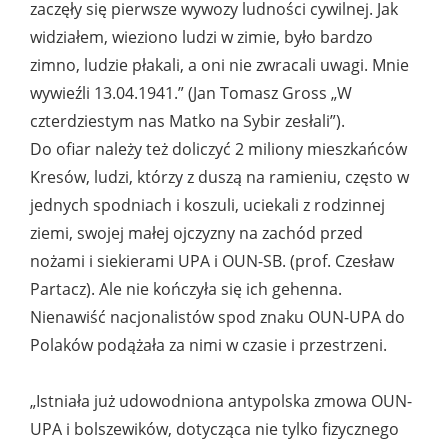
zaczęły się pierwsze wywozy ludności cywilnej. Jak
widziałem, wieziono ludzi w zimie, było bardzo
zimno, ludzie płakali, a oni nie zwracali uwagi. Mnie
wywieźli 13.04.1941.” (Jan Tomasz Gross „W
czterdziestym nas Matko na Sybir zesłali”).
Do ofiar należy też doliczyć 2 miliony mieszkańców
Kresów, ludzi, którzy z duszą na ramieniu, często w
jednych spodniach i koszuli, uciekali z rodzinnej
ziemi, swojej małej ojczyzny na zachód przed
nożami i siekierami UPA i OUN-SB. (prof. Czesław
Partacz). Ale nie kończyła się ich gehenna.
Nienawiść nacjonalistów spod znaku OUN-UPA do
Polaków podążała za nimi w czasie i przestrzeni.
„Istniała już udowodniona antypolska zmowa OUN-
UPA i bolszewików, dotycząca nie tylko fizycznego