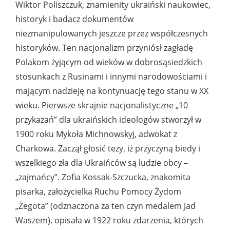
Wiktor Poliszczuk, znamienity ukraiński naukowiec,
historyk i badacz dokumentów
niezmanipulowanych jeszcze przez współczesnych
historyków. Ten nacjonalizm przyniósł zagładę
Polakom żyjącym od wieków w dobrosąsiedzkich
stosunkach z Rusinami i innymi narodowościami i
mającym nadzieję na kontynuację tego stanu w XX
wieku. Pierwsze skrajnie nacjonalistyczne „10
przykazań” dla ukraińskich ideologów stworzył w
1900 roku Mykoła Michnowskyj, adwokat z
Charkowa. Zaczął głosić tezy, iż przyczyną biedy i
wszelkiego zła dla Ukraińców są ludzie obcy –
„zajmańcy”. Zofia Kossak-Szczucka, znakomita
pisarka, założycielka Ruchu Pomocy Żydom
„Żegota” (odznaczona za ten czyn medalem Jad
Waszem), opisała w 1922 roku zdarzenia, których