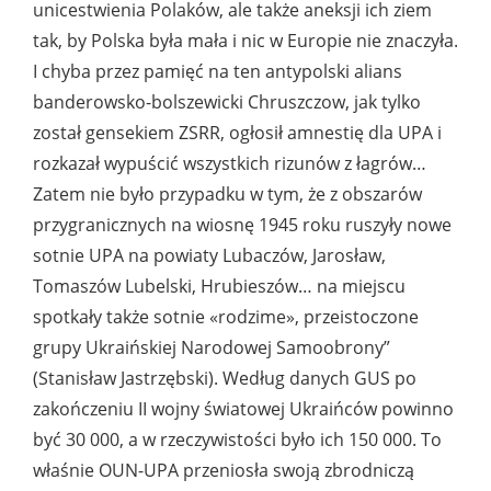
unicestwienia Polaków, ale także aneksji ich ziem
tak, by Polska była mała i nic w Europie nie znaczyła.
I chyba przez pamięć na ten antypolski alians
banderowsko-bolszewicki Chruszczow, jak tylko
został gensekiem ZSRR, ogłosił amnestię dla UPA i
rozkazał wypuścić wszystkich rizunów z łagrów…
Zatem nie było przypadku w tym, że z obszarów
przygranicznych na wiosnę 1945 roku ruszyły nowe
sotnie UPA na powiaty Lubaczów, Jarosław,
Tomaszów Lubelski, Hrubieszów… na miejscu
spotkały także sotnie «rodzime», przeistoczone
grupy Ukraińskiej Narodowej Samoobrony”
(Stanisław Jastrzębski). Według danych GUS po
zakończeniu II wojny światowej Ukraińców powinno
być 30 000, a w rzeczywistości było ich 150 000. To
właśnie OUN-UPA przeniosła swoją zbrodniczą