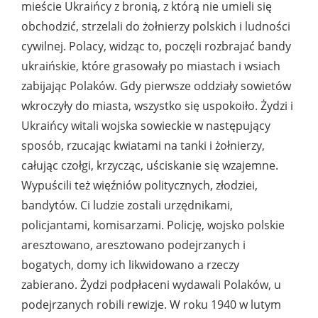
mieście Ukraińcy z bronią, z którą nie umieli się
obchodzić, strzelali do żołnierzy polskich i ludności
cywilnej. Polacy, widząc to, poczęli rozbrajać bandy
ukraińskie, które grasowały po miastach i wsiach
zabijając Polaków. Gdy pierwsze oddziały sowietów
wkroczyły do miasta, wszystko się uspokoiło. Żydzi i
Ukraińcy witali wojska sowieckie w następujący
sposób, rzucając kwiatami na tanki i żołnierzy,
całując czołgi, krzycząc, uściskanie się wzajemne.
Wypuścili też więźniów politycznych, złodziei,
bandytów. Ci ludzie zostali urzędnikami,
policjantami, komisarzami. Policję, wojsko polskie
aresztowano, aresztowano podejrzanych i
bogatych, domy ich likwidowano a rzeczy
zabierano. Żydzi podpłaceni wydawali Polaków, u
podejrzanych robili rewizje. W roku 1940 w lutym