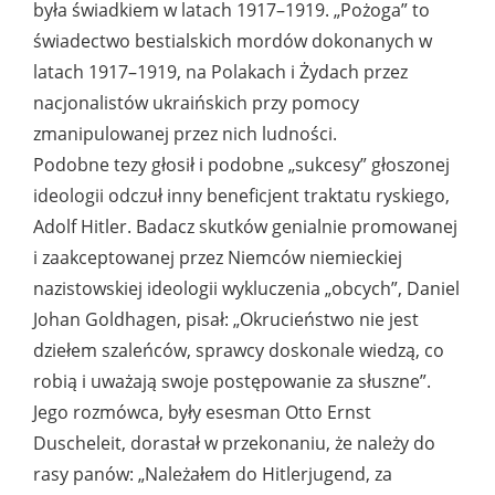
była świadkiem w latach 1917–1919. „Pożoga” to
świadectwo bestialskich mordów dokonanych w
latach 1917–1919, na Polakach i Żydach przez
nacjonalistów ukraińskich przy pomocy
zmanipulowanej przez nich ludności.
Podobne tezy głosił i podobne „sukcesy” głoszonej
ideologii odczuł inny beneficjent traktatu ryskiego,
Adolf Hitler. Badacz skutków genialnie promowanej
i zaakceptowanej przez Niemców niemieckiej
nazistowskiej ideologii wykluczenia „obcych”, Daniel
Johan Goldhagen, pisał: „Okrucieństwo nie jest
dziełem szaleńców, sprawcy doskonale wiedzą, co
robią i uważają swoje postępowanie za słuszne”.
Jego rozmówca, były esesman Otto Ernst
Duscheleit, dorastał w przekonaniu, że należy do
rasy panów: „Należałem do Hitlerjugend, za