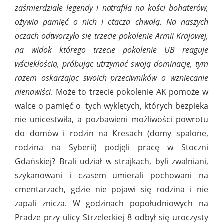
zaśmierdziałe legendy i natrafiła na kości bohaterów,
ożywia pamięć o nich i otacza chwałą. Na naszych
oczach odtworzyło się trzecie pokolenie Armii Krajowej,
na widok którego trzecie pokolenie UB reaguje
wściekłością, próbując utrzymać swoją dominację, tym
razem oskarżając swoich przeciwników o wzniecanie
nienawiści
. Może to trzecie pokolenie AK pomoże w
walce o pamięć o tych wyklętych, których bezpieka
nie unicestwiła, a pozbawieni możliwości powrotu
do domów i rodzin na Kresach (domy spalone,
rodzina na Syberii) podjęli pracę w Stoczni
Gdańskiej? Brali udział w strajkach, byli zwalniani,
szykanowani i czasem umierali pochowani na
cmentarzach, gdzie nie pojawi się rodzina i nie
zapali znicza. W godzinach popołudniowych na
Pradze przy ulicy Strzeleckiej 8 odbył się uroczysty