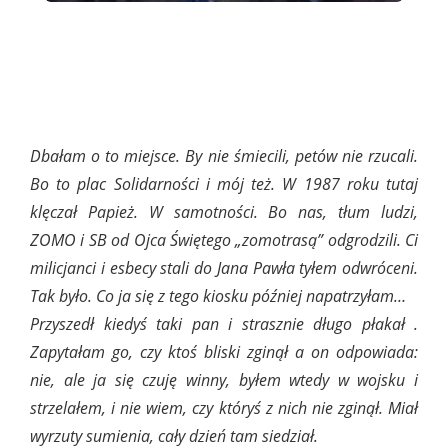
Dbałam o to miejsce. By nie śmiecili, petów nie rzucali.
Bo to plac Solidarności i mój też. W 1987 roku tutaj
klęczał Papież. W samotności. Bo nas, tłum ludzi,
ZOMO i SB od Ojca Świętego „zomotrasą” odgrodzili. Ci
milicjanci i esbecy stali do Jana Pawła tyłem odwróceni.
Tak było. Co ja się z tego kiosku później napatrzyłam…
Przyszedł kiedyś taki pan i strasznie długo płakał .
Zapytałam go, czy ktoś bliski zginął a on odpowiada:
nie, ale ja się czuję winny, byłem wtedy w wojsku i
strzelałem, i nie wiem, czy któryś z nich nie zginął. Miał
wyrzuty sumienia, cały dzień tam siedział.