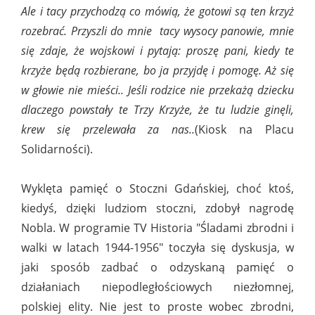
Ale i tacy przychodzą co mówią, że gotowi są ten krzyż
rozebrać. Przyszli do mnie tacy wysocy panowie, mnie
się zdaje, że wojskowi i pytają: proszę pani, kiedy te
krzyże będą rozbierane, bo ja przyjdę i pomogę. Aż się
w głowie nie mieści.. Jeśli rodzice nie przekażą dziecku
dlaczego powstały te Trzy Krzyże, że tu ludzie ginęli,
krew się przelewała za nas..
(Kiosk na Placu
Solidarności).
Wyklęta pamięć o Stoczni Gdańskiej, choć ktoś,
kiedyś, dzięki ludziom stoczni, zdobył nagrodę
Nobla. W programie TV Historia "Śladami zbrodni i
walki w latach 1944-1956" toczyła się dyskusja, w
jaki sposób zadbać o odzyskaną pamięć o
działaniach niepodległościowych niezłomnej,
polskiej elity. Nie jest to proste wobec zbrodni,