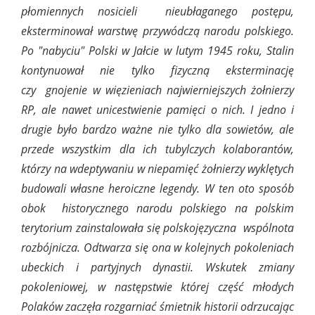
płomiennych nosicieli nieubłaganego postępu,
eksterminował warstwę przywódczą narodu polskiego.
Po "nabyciu" Polski w Jałcie w lutym 1945 roku, Stalin
kontynuował nie tylko fizyczną eksterminację
czy gnojenie w więzieniach najwierniejszych żołnierzy
RP, ale nawet unicestwienie pamięci o nich. I jedno i
drugie było bardzo ważne nie tylko dla sowietów, ale
przede wszystkim dla ich tubylczych kolaborantów,
którzy na wdeptywaniu w niepamięć żołnierzy wyklętych
budowali własne heroiczne legendy. W ten oto sposób
obok historycznego narodu polskiego na polskim
terytorium zainstalowała się polskojęzyczna wspólnota
rozbójnicza. Odtwarza się ona w kolejnych pokoleniach
ubeckich i partyjnych dynastii. Wskutek zmiany
pokoleniowej, w następstwie której część młodych
Polaków zaczęła rozgarniać śmietnik historii odrzucając