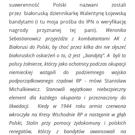
suwerenność Polski nazwani zostali
przez białoruską dziennikarkę Walentynę Łojewską
bandytami (i tu moja prośba do IPN o weryfikację
nagrody przyznanej tej pani).
Weronika
Sebastianowicz przyjeżdża z kombatantami AK z
Białorusi do Polski, by choć przez kilka dni nie słyszeć
białoruskich oskarżeń o to, iż jest „bandytą”. A byli to
polscy żołnierze, którzy jako ochotnicy podczas okupacji
niemieckiej wstąpili do podziemnego wojska
podporządkowanego rządowi RP
- mówi Stanisław
Michalkiewicz.
Stanowili wyjątkowo niebezpieczny
element dla każdego okupanta i przeznaczony do
likwidacji. Kiedy w 1944 roku armia czerwona
wkroczyła na Kresy Wschodnie RP a następnie w głąb
Polski, Stalin przy pomocy żydokomuny i polskich
renegatów, którzy z bandytów awansowali na