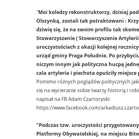
"
Moi koledzy rekonstruktorzy, dzisiaj pod
Olszynką, zostali tak potraktowani : Krzyż
dziwię się, że na swoim profilu tak skom
Stowarzyszenie ( Stowarzyszenie Artyleri
uroczystościach z okazji kolejnej roczn
urząd gminy Praga Południe. Po przybyciu
niczym innym jak polityczna hucpą jednej
cala artyleria i piechota opuściły miejsc
Pomimo różnych poglądów politycznych jak
się na wycieranie sobie twarzy historią i ro
napisał na FB Adam Czartoryski:
https://www.facebook.com/arkadiusz.czart
"Podczas tzw. uroczystości przygotowany
Platformy Obywatelskiej, na miejscu Bi