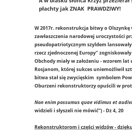
A w blasku słońca Krzyż przezierał
płachty jak ZNAK PRAWDZIWY!
W 2017r. rekonstrukcja bitwy o Olszynkę
zawłaszczenia narodowej uroczystości pr
pseudopatriotycznym szyldem lansowały 
rzecz zjednoczonej Europy" zogniskowały
Obchody miały w założeniu - wzorem lat 
Rosjanom, której sukces uniemożliwił s
bitwa stał się zwycięskim symbolem Pow
Oburzeni rekonstruktorzy opuścili w pro
Non enim possumus quae vidimus et audiv
widzieli i słyszeli nie mówić”) - Dz 4, 20
Rekonstruktorom i części widzów - dzięk