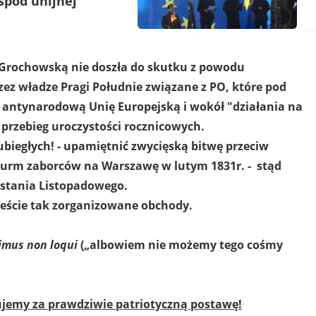
 spod unijnej
 Grochowską nie doszła do skutku z powodu
zez władze Pragi Południe związane z PO, które pod
antynarodową Unię Europejską i wokół "działania na
 przebieg uroczystości rocznicowych.
ubiegłych! - upamiętnić zwycięską bitwę przeciw
zturm zaborców na Warszawę w lutym 1831r. - stąd
stania Listopadowego.
teście tak zorganizowane obchody.
imus non loqui
(„albowiem nie możemy tego cośmy
ujemy za prawdziwie patriotyczną postawę!