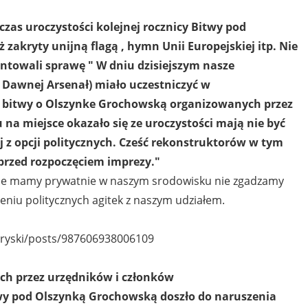
czas uroczystości kolejnej rocznicy Bitwy pod
 zakryty unijną flagą , hymn Unii Europejskiej itp. Nie
entowali sprawę " W dniu dzisiejszym nasze
i Dawnej Arsenał) miało uczestniczyć w
icy bitwy o Olszynke Grochowską organizowanych przez
 na miejsce okazało się ze uroczystości mają nie być
 z opcji politycznych. Cześć rekonstruktorów w tym
e przed rozpoczęciem imprezy."
ie mamy prywatnie w naszym srodowisku nie zgadzamy
bieniu politycznych agitek z naszym udziałem.
oryski/posts/987606938006109
ch przez urzędników i członków
twy pod Olszynką Grochowską doszło do naruszenia