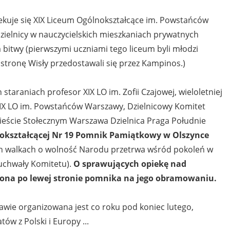
ekuje się XIX Liceum Ogólnokształcące im. Powstańców
ielnicy w nauczycielskich mieszkaniach prywatnych
 bitwy (pierwszymi uczniami tego liceum byli młodzi
tronę Wisły przedostawali się przez Kampinos.)
staraniach profesor XIX LO im. Zofii Czajowej, wieloletniej
XIX LO im. Powstańców Warszawy, Dzielnicowy Komitet
eście Stołecznym Warszawa Dzielnica Praga Południe
lnokształcącej Nr 19 Pomnik Pamiątkowy w Olszynce
h walkach o wolność Narodu przetrwa wśród pokoleń w
uchwały Komitetu).
O sprawujących opiekę nad
ona po lewej stronie pomnika na jego obramowaniu.
awie organizowana jest co roku pod koniec lutego,
ów z Polski i Europy ...