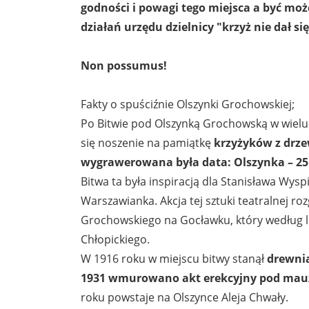
godności i powagi tego miejsca a być może
działań urzędu dzielnicy "krzyż nie dał si
Non possumus!
Fakty o spuściźnie Olszynki Grochowskiej;
Po Bitwie pod Olszynką Grochowską w wielu 
się noszenie na pamiątkę
krzyżyków z drze
wygrawerowana była data: Olszynka – 25 
Bitwa ta była inspiracją dla Stanisława Wy
Warszawianka. Akcja tej sztuki teatralnej r
Grochowskiego na Gocławku, który według le
Chłopickiego.
W 1916 roku w miejscu bitwy stanął
drewnia
1931 wmurowano akt erekcyjny pod mauz
roku powstaje na Olszynce Aleja Chwały.