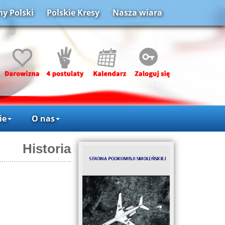
y Polski
Polskie Kresy
Nasza wiara
ie
O nas
Historia