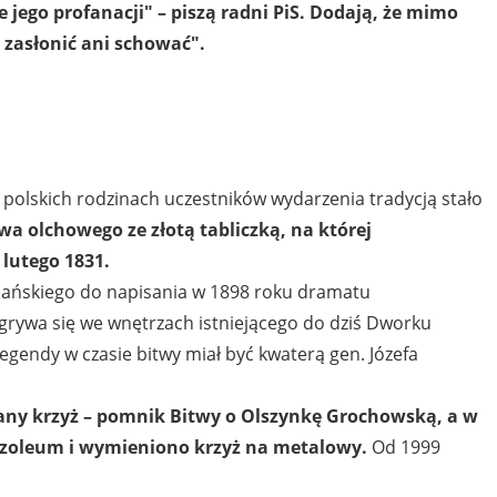
 jego profanacji" – piszą radni PiS. Dodają, że mimo
ę zasłonić ani schować".
polskich rodzinach uczestników wydarzenia tradycją stało
wa olchowego ze złotą tabliczką, na której
lutego 1831.
spiańskiego do napisania w 1898 roku dramatu
ozgrywa się we wnętrzach istniejącego do dziś Dworku
gendy w czasie bitwy miał być kwaterą gen. Józefa
ny krzyż – pomnik Bitwy o Olszynkę Grochowską, a w
oleum i wymieniono krzyż na metalowy.
Od 1999