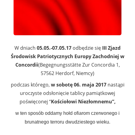
W dniach
05.05.-07.05.17
odbędzie się
III Zjazd
Środowisk Patriotycznych Europy Zachodniej w
Concordii
(Begegnungsstätte Zur Concordia 1,
57562 Herdorf, Niemcy)
podczas którego,
w sobotę 06. maja 2017
nastąpi
uroczyste odsłonięcie tablicy pamiątkowej
poświęconej “
Kościołowi Niezłomnemu”,
w ten sposób
oddamy
hołd ofiarom czerwonego
i
brunatnego terroru dwudziestego wieku.