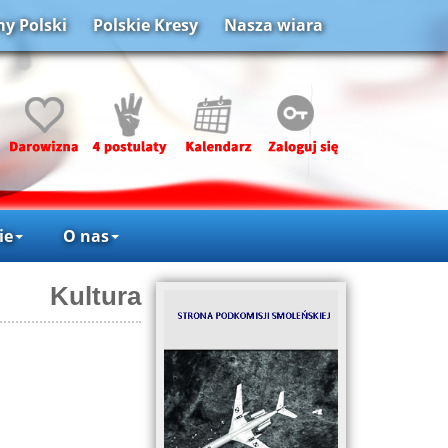
y Polski
Polskie Kresy
Nasza wiara
ie
O nas
Kultura