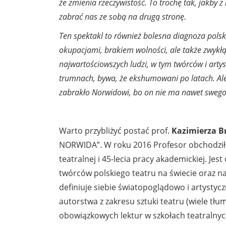
że zmienia rzeczywistość. To trochę tak, jakby
zabrać nas ze sobą na drugą stronę.
Ten spektakl to również bolesna diagnoza polsk
okupacjami, brakiem wolności, ale także zwykł
najwartościowszych ludzi, w tym twórców i artys
trumnach, bywa, że ekshumowani po latach. Ale 
zabrakło Norwidowi, bo on nie ma nawet swego
Warto przybliżyć postać prof.
Kazimierza B
NORWIDA”. W roku 2016 Profesor obchodził po
teatralnej i 45-lecia pracy akademickiej. Je
twórców polskiego teatru na świecie oraz 
definiuje siebie światopoglądowo i artystyczn
autorstwa z zakresu sztuki teatru (wiele tłu
obowiązkowych lektur w szkołach teatralnych