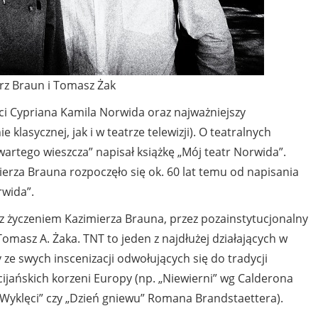
rz Braun i Tomasz Żak
i Cypriana Kamila Norwida oraz najważniejszy
e klasycznej, jak i w teatrze telewizji). O teatralnych
artego wieszcza” napisał książkę „Mój teatr Norwida”.
erza Brauna rozpoczęło się ok. 60 lat temu od napisania
rwida”.
 z życzeniem Kazimierza Brauna, przez pozainstytucjonalny
Tomasz A. Żaka. TNT to jeden z najdłużej działających w
ze swych inscenizacji odwołujących się do tradycji
ijańskich korzeni Europy (np. „Niewierni” wg Calderona
i „Wyklęci” czy „Dzień gniewu” Romana Brandstaettera).