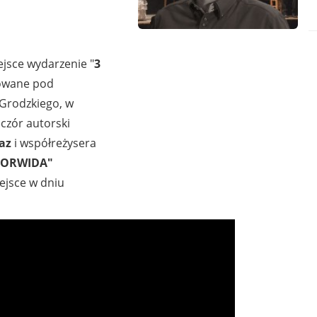
ejsce wydarzenie "
3
zowane pod
 Grodzkiego, w
czór autorski
az
i współreżysera
NORWIDA"
ejsce w dniu