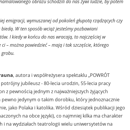
 z namalowanego obrazu schodzili do nas żywi ludzie, by potem
iej emigracji, wymuszanej od pokoleń głupotą rządzących czy
ą biedą. W ten sposób wciąż jesteśmy pozbawiani
tów. I kiedy w końcu do nas wracają, to najczęściej w
ci – można powiedzieć – mają i tak szczęście, którego
 grobu.
rauna
, autora i współreżysera spektaklu „POWRÓT
trójny jubileusz - 80-lecia urodzin, 55-lecia pracy
st on z pewnością jednym z najważniejszych żyjących
na pewno jedynym o takim dorobku, który jednoznacznie
ie, jako Polaka i katolika. Wśród dziesiątek publikacji jego
maczonych na obce języki), co najmniej kilka ma charakter
 i na wydziałach teatrologii wielu uniwersytetów na