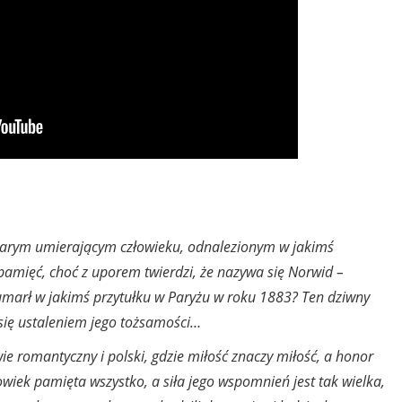
tarym umierającym człowieku, odnalezionym w jakimś
 pamięć, choć z uporem twierdzi, że nazywa się Norwid –
 umarł w jakimś przytułku w Paryżu w roku 1883? Ten dziwny
 się ustaleniem jego tożsamości…
 romantyczny i polski, gdzie miłość znaczy miłość, a honor
iek pamięta wszystko, a siła jego wspomnień jest tak wielka,