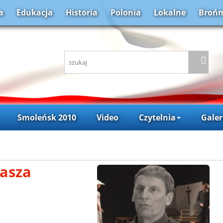
a
Edukacja
Historia
Polonia
Lokalne
Brońm
Smoleńsk 2010
Video
Czytelnia
Galer
asza