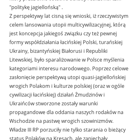
"politykę jagiellońską" .
Z perspektywy lat cisną się wnioski, iż rzeczywistym
celem lansowania utopii multicywilizacyjnej, którą
jest koncepcja jakiegoś związku czy też pewnej
formy współdziałania łacińskiej Polski, turańskiej
Ukrainy, bizantyńskiej Białorusi i Republiki
Litewskiej, było sparaliżowanie w Polsce myślenia
kategoriami interesu narodowego. Poprzez celowe
zasłonięcie perspektywą utopi quasi-jagiellońskiej
wrogich Polakom i kulturze polskiej (oraz w ogóle
cywilizacji łacińskiej) działań Żmudzinów i
Ukraińców stworzone zostały warunki
propagandowe dla oddania naszych rodaków na
Wschodzie na pastwę wrogich szowinizmów.
Władze III RP porzuciły nie tylko starania o bieżący
status Polaków na Kresach, ale zaniechały