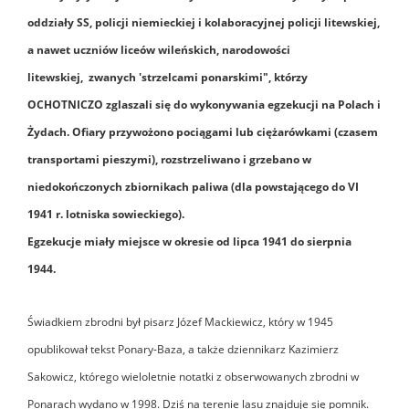
oddziały SS, policji niemieckiej i kolaboracyjnej policji litewskiej,
a nawet uczniów liceów wileńskich, narodowości
litewskiej, zwanych 'strzelcami ponarskimi", którzy
OCHOTNICZO zglaszali się do wykonywania egzekucji na Polach i
Żydach.
Ofiary przywożono pociągami lub ciężarówkami (czasem
transportami pieszymi), rozstrzeliwano i grzebano w
niedokończonych zbiornikach paliwa (dla powstającego do VI
1941 r. lotniska sowieckiego).
Egzekucje miały miejsce w okresie od lipca 1941 do sierpnia
1944.
Świadkiem zbrodni był pisarz Józef Mackiewicz, który w 1945
opublikował tekst Ponary-Baza, a także dziennikarz Kazimierz
Sakowicz, którego wieloletnie notatki z obserwowanych zbrodni w
Ponarach wydano w 1998. Dziś na terenie lasu znajduje się pomnik.