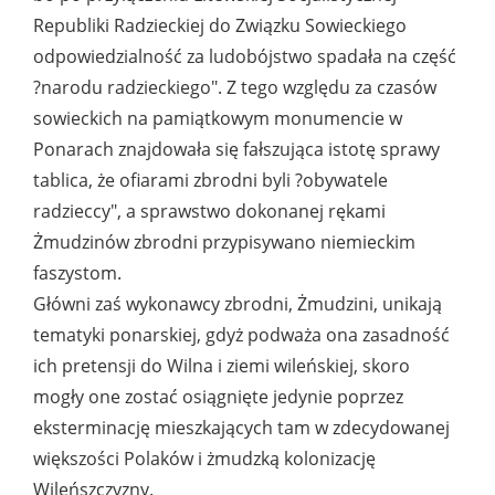
Republiki Radzieckiej do Związku Sowieckiego
odpowiedzialność za ludobójstwo spadała na część
?narodu radzieckiego". Z tego względu za czasów
sowieckich na pamiątkowym monumencie w
Ponarach znajdowała się fałszująca istotę sprawy
tablica, że ofiarami zbrodni byli ?obywatele
radzieccy", a sprawstwo dokonanej rękami
Żmudzinów zbrodni przypisywano niemieckim
faszystom.
Główni zaś wykonawcy zbrodni, Żmudzini, unikają
tematyki ponarskiej, gdyż podważa ona zasadność
ich pretensji do Wilna i ziemi wileńskiej, skoro
mogły one zostać osiągnięte jedynie poprzez
eksterminację mieszkających tam w zdecydowanej
większości Polaków i żmudzką kolonizację
Wileńszczyzny.