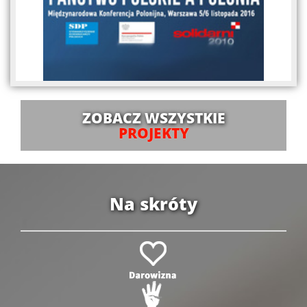
ZOBACZ WSZYSTKIE
PROJEKTY
Na skróty