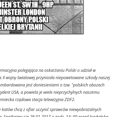
macyjna polegająca na oskarżaniu Polski o udział w
II wojny światowej przyniosła niepowetowane szkody naszej
bombardowana jest doniesieniami o tzw. "polskich obozach
zydent USA, a powiela je wiele nieprzychylnych naszemu
emiecka rządowa stacja telewizyjna ZDF2.
 katów chcą z ofiar uczynić sprawców niewyobrażalnych
w. Spotkajmy się 29.01.2017 o godz. 14: 00 przed londyńską