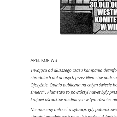
APEL KOP WB
Trwająca od dłuższego czasu kampania dezinfor
zbrodniach dokonanych przez Niemców podczas 
Ojczyźnie. Opinia publiczna na całym świecie 
śmierci". Kłamstwo to powtórzył nawet były pre
krajowi ośrodków medialnych w tym również ni
Nie możemy milczeć w sytuacji, gdy potomkowie
zbrodni popełnionych przez ich ojców i dziadkó