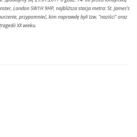
inster, London SW1H 9HP, najbliższa stacja metra: St. James’s
burzenie, przypomnieć, kim naprawdę byli tzw. "naziści" oraz
ragedii XX wieku.