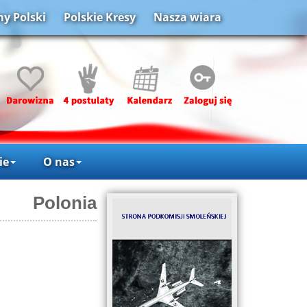
y Polski
Polskie Kresy
Nasza wiara
ie
O nas
Polonia