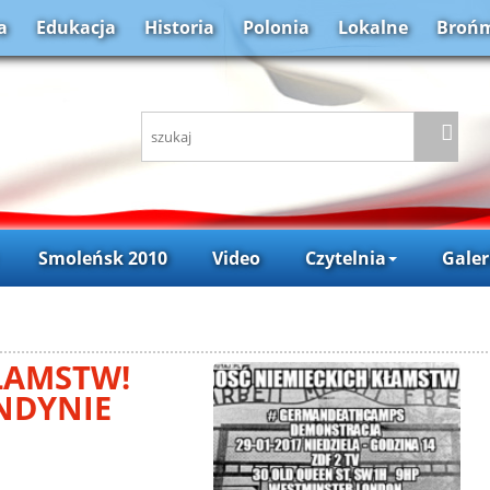
a
Edukacja
Historia
Polonia
Lokalne
Brońm
Smoleńsk 2010
Video
Czytelnia
Galer
ŁAMSTW!
ONDYNIE