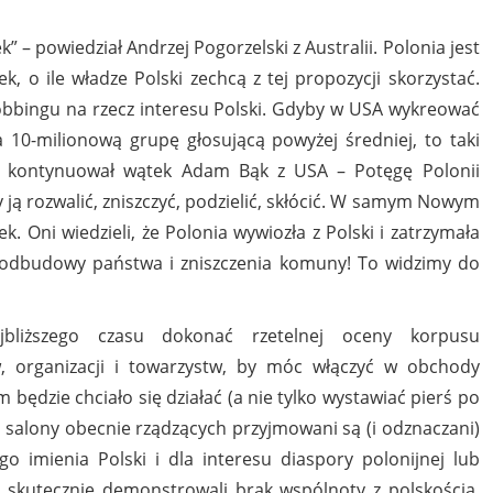
– powiedział Andrzej Pogorzelski z Australii. Polonia jest
 o ile władze Polski zechcą z tej propozycji skorzystać.
lobbingu na rzecz interesu Polski. Gdyby w USA wykreować
 10-milionową grupę głosującą powyżej średniej, to taki
 – kontynuował wątek Adam Bąk z USA – Potęgę Polonii
y ją rozwalić, zniszczyć, podzielić, skłócić. W samym Nowym
. Oni wiedzieli, że Polonia wywiozła z Polski i zatrzymała
o odbudowy państwa i zniszczenia komuny! To widzimy do
bliższego czasu dokonać rzetelnej oceny korpusu
 organizacji i towarzystw, by móc włączyć w obchody
m będzie chciało się działać (a nie tylko wystawiać pierś po
a salony obecnie rządzących przyjmowani są (i odznaczani)
ego imienia Polski i dla interesu diaspory polonijnej lub
 skutecznie demonstrowali brak wspólnoty z polskością,