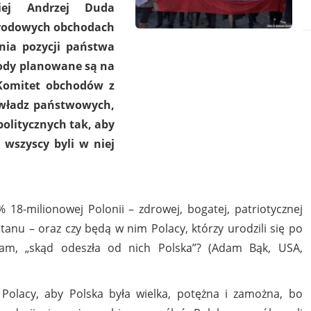
kiej Andrzej Duda
arodowych obchodach
enia pozycji państwa
ody planowane są na
 Komitet obchodów z
i władz państwowych,
litycznych tak, aby
 wszyscy byli w niej
18-milionowej Polonii – zdrowej, bogatej, patriotycznej
 stanu – oraz czy będą w nim Polacy, którzy urodzili się po
i tam, „skąd odeszła od nich Polska”? (Adam Bąk, USA,
Polacy, aby Polska była wielka, potężna i zamożna, bo