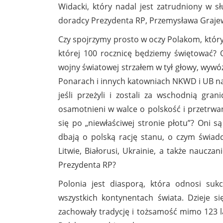
Widacki, który nadal jest zatrudniony w 
doradcy Prezydenta RP, Przemysława Grajew
Czy spojrzymy prosto w oczy Polakom, któryc
której 100 rocznicę będziemy świętować? O
wojny światowej strzałem w tył głowy, wywó
Ponarach i innych katowniach NKWD i UB na te
jeśli przeżyli i zostali za wschodnią grani
osamotnieni w walce o polskość i przetrwan
się po „niewłaściwej stronie płotu”? Oni 
dbają o polską rację stanu, o czym świad
Litwie, Białorusi, Ukrainie, a także naucz
Prezydenta RP?
Polonia jest diasporą, która odnosi suk
wszystkich kontynentach świata. Dzieje s
zachowały tradycję i tożsamość mimo 123 l