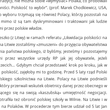
tradycji, nie można sobie «wymyślać» Polaka, co próbowali
niści. Polskość to wybór”. (prof. Marek Chodkiewicz, USA,
ego wyboru trzymają się również Polacy, którzy pozostali na
e, mimo iż są tam dyskryminowani i traktowani jak ludzie
ani przez polskie władze.
szko (z Litwy) w ramach referatu „Likwidacja polskości na
 na Litwie zostaliśmy «zmuszeni» do przyjęcia obywatelstwa
nia państwa polskiego, iż byliśmy, jesteśmy i pozostajemy
i przez wszystkie urzędy RP jak jej obywatele, jeżeli
trzecich… Gdybym chciał przedstawić krok po kroku, jak w
 polskość, zajęłoby mi to godzinę. Przed 5 laty rząd Polski
skiego szkolnictwa na Litwie. Polacy na Litwie podnieśli
, który przerwali wskutek obietnicy danej przez obecnego w
ącego się na swoją «kaszubską» umiejętność negocjacji.
trafiła też obronić polskiej szkoły w Wilnie. Na Litwie i w
na Polaków. W procederze tym bierze udział od 5 lat Jan