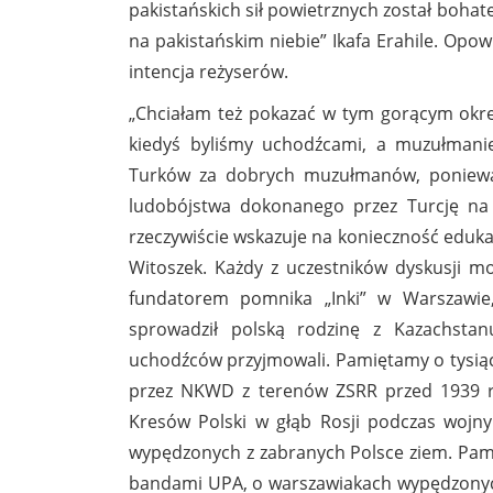
pakistańskich sił powietrznych został bohat
na pakistańskim niebie” Ikafa Erahile. Op
intencja reżyserów.
„Chciałam też pokazać w tym gorącym okres
kiedyś byliśmy uchodźcami, a muzułmanie
Turków za dobrych muzułmanów, ponieważ 
ludobójstwa dokonanego przez Turcję na 
rzeczywiście wskazuje na konieczność edukac
Witoszek. Każdy z uczestników dyskusji mo
fundatorem pomnika „Inki” w Warszawie
sprowadził polską rodzinę z Kazachstanu
uchodźców przyjmowali. Pamiętamy o tysią
przez NKWD z terenów ZSRR przed 1939 
Kresów Polski w głąb Rosji podczas wojny 
wypędzonych z zabranych Polsce ziem. Pami
bandami UPA, o warszawiakach wypędzonych