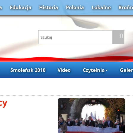
a
Edukacja
Historia
Polonia
Lokalne
Brońm
Smoleńsk 2010
Video
Czytelnia
Galer
cy