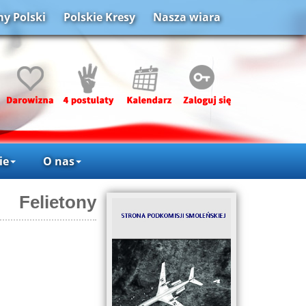
y Polski
Polskie Kresy
Nasza wiara
ie
O nas
Felietony