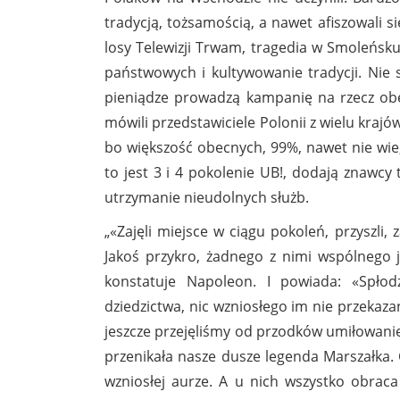
tradycją, tożsamością, a nawet afiszowali 
losy Telewizji Trwam, tragedia w Smoleńsk
państwowych i kultywowanie tradycji. Nie s
pieniądze prowadzą kampanię na rzecz obec
mówili przedstawiciele Polonii z wielu krajó
bo większość obecnych, 99%, nawet nie wie, 
to jest 3 i 4 pokolenie UB!, dodają znawcy
utrzymanie nieudolnych służb.
„«Zajęli miejsce w ciągu pokoleń, przyszli, 
Jakoś przykro, żadnego z nimi wspólnego jęz
konstatuje Napoleon. I powiada: «Spłod
dziedzictwa, nic wzniosłego im nie przekaz
jeszcze przejęliśmy od przodków umiłowanie
przenikała nasze dusze legenda Marszałka. C
wzniosłej aurze. A u nich wszystko obraca 