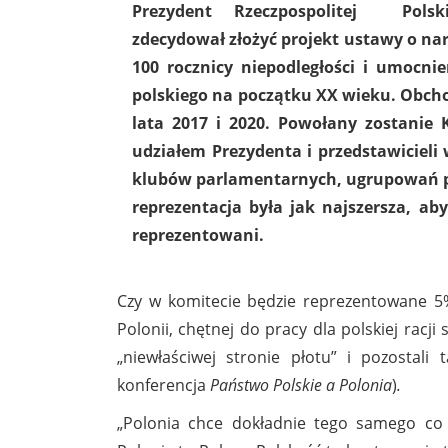
Prezydent Rzeczpospolitej Pols
zdecydował złożyć projekt ustawy o n
100 rocznicy niepodległości i umocni
polskiego na początku XX wieku. Obch
lata 2017 i 2020. Powołany zostanie
udziałem Prezydenta i przedstawiciel
klubów parlamentarnych, ugrupowań po
reprezentacja była jak najszersza, aby
reprezentowani.
Czy w komitecie będzie reprezentowane 5% 
Polonii, chętnej do pracy dla polskiej racji
„niewłaściwej stronie płotu” i pozostal
konferencja
Państwo Polskie a Polonia
)
.
„Polonia chce dokładnie tego samego co 