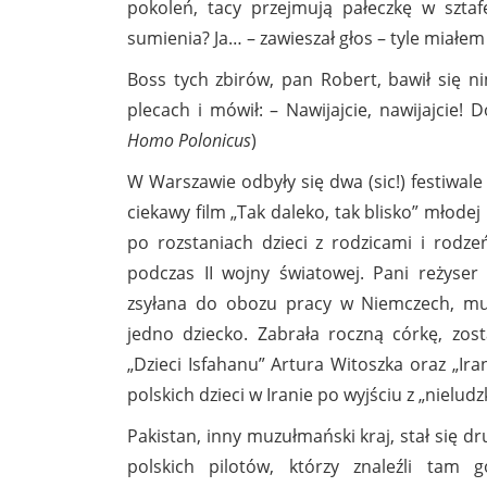
pokoleń, tacy przejmują pałeczkę w sztaf
sumienia? Ja… – zawieszał głos – tyle miałe
Boss tych zbirów, pan Robert, bawił się n
plecach i mówił: – Nawijajcie, nawijajcie!
Homo Polonicus
)
W Warszawie odbyły się dwa (sic!) festiwal
ciekawy film „Tak daleko, tak blisko” młode
po rozstaniach dzieci z rodzicami i rodz
podczas II wojny światowej. Pani reżyser
zsyłana do obozu pracy w Niemczech, mus
jedno dziecko. Zabrała roczną córkę, zost
„Dzieci Isfahanu” Artura Witoszka oraz „Ira
polskich dzieci w Iranie po wyjściu z „nielud
Pakistan, inny muzułmański kraj, stał się d
polskich pilotów, którzy znaleźli tam