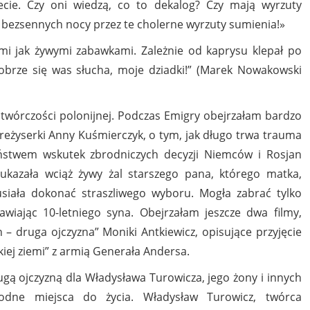
ecie. Czy oni wiedzą, co to dekalog? Czy mają wyrzuty
m bezsennych nocy przez te cholerne wyrzuty sumienia!»
imi jak żywymi zabawkami. Zależnie od kaprysu klepał po
 Dobrze się was słucha, moje dziadki!” (Marek Nowakowski
e twórczości polonijnej. Podczas Emigry obejrzałam bardzo
j reżyserki Anny Kuśmierczyk, o tym, jak długo trwa trauma
eństwem wskutek zbrodniczych decyzji Niemców i Rosjan
 ukazała wciąż żywy żal starszego pana, którego matka,
iała dokonać straszliwego wyboru. Mogła zabrać tylko
awiając 10-letniego syna. Obejrzałam jeszcze dwa filmy,
n – druga ojczyzna” Moniki Antkiewicz, opisujące przyjęcie
zkiej ziemi” z armią Generała Andersa.
rugą ojczyzną dla Władysława Turowicza, jego żony i innych
 godne miejsca do życia. Władysław Turowicz, twórca