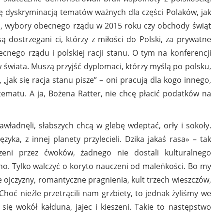
się dyskryminacją tematów ważnych dla części Polaków, jak
u, wybory obecnego rządu w 2015 roku czy obchody świąt
ą dostrzegani ci, którzy z miłości do Polski, za prywatne
nego rządu i polskiej racji stanu. O tym na konferencji
w świata. Muszą przyjść dyplomaci, którzy myślą po polsku,
„jak się racja stanu pisze” – oni pracują dla kogo innego,
 tematu. A ja, Bożena Ratter, nie chcę płacić podatków na
zawładnęli, słabszych chcą w glebę wdeptać, orły i sokoły.
yka, z innej planety przylecieli. Dzika jakaś rasa» – tak
zeni przez ćwoków, żadnego nie dostali kulturalnego
ano. Tylko walczyć o koryto nauczeni od maleńkości. Bo my
 ojczyzny, romantyczne pragnienia, kult trzech wieszczów,
hoć nieźle przetrącili nam grzbiety, to jednak żyliśmy we
się wokół kałduna, jajec i kieszeni. Takie to następstwo