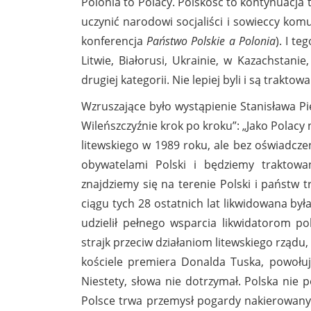
Polonia to Polacy. Polskość to kontynuacja 
uczynić narodowi socjaliści i sowieccy komu
konferencja
Państwo Polskie a Polonia
). I t
Litwie, Białorusi, Ukrainie, w Kazachstani
drugiej kategorii. Nie lepiej byli i są traktow
Wzruszające było wystąpienie Stanisława Pie
Wileńszczyźnie krok po kroku”: „Jako Polacy
litewskiego w 1989 roku, ale bez oświadcze
obywatelami Polski i będziemy traktowan
znajdziemy się na terenie Polski i państw 
ciągu tych 28 ostatnich lat likwidowana była
udzielił pełnego wsparcia likwidatorom pol
strajk przeciw działaniom litewskiego rządu
kościele premiera Donalda Tuska, powołuj
Niestety, słowa nie dotrzymał. Polska nie po
Polsce trwa przemysł pogardy nakierowany 