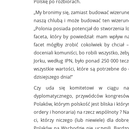
Polskę po rozbiorach.
„My bronimy się, zamiast budować wizerunek” 
naszą chlubą i może budować ten wizerunek,
„Polonia posiada potencjał do stworzenia 
faceta, który by powiedział: mam wpływ na
facet mógłby zrobić cokolwiek by chciał
doceniali komuniści, bo robili wszystko, żeb
Jorku, według IPN, było ponad 250 000 teczek
wszystkie wartości, które są potrzebne d
dzisiejszego dnia!”
Czy uda się komitetowi w ciągu naj
dyplomatycznego, przywódców kongresów,
Polaków, którym polskość jest bliska i który
ordery i honoraria) na rzecz wspólnoty ? N
ci, którzy niczego (lub niewiele) dla dobr
Polaków na Wschodzie nie uczynili. Bardzo