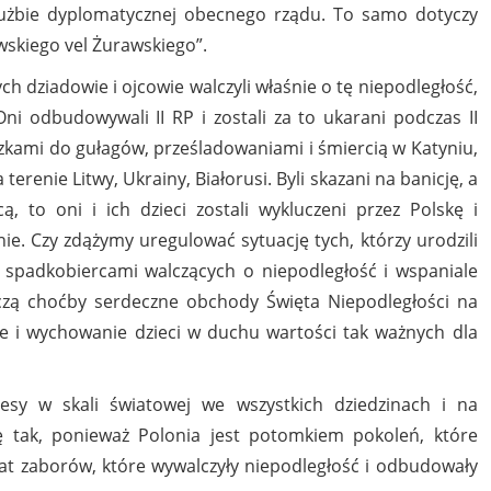
służbie dyplomatycznej obecnego rządu. To samo dotyczy
skiego vel Żurawskiego”.
h dziadowie i ojcowie walczyli właśnie o tę niepodległość,
ni odbudowywali II RP i zostali za to ukarani podczas II
zkami do gułagów, prześladowaniami i śmiercią w Katyniu,
renie Litwy, Ukrainy, Białorusi. Byli skazani na banicję, a
cą, to oni i ich dzieci zostali wykluczeni przez Polskę i
ie. Czy zdążymy uregulować sytuację tych, którzy urodzili
są spadkobiercami walczących o niepodległość i wspaniale
czą choćby serdeczne obchody Święta Niepodległości na
anie i wychowanie dzieci w duchu wartości tak ważnych dla
cesy w skali światowej we wszystkich dziedzinach i na
ię tak, ponieważ Polonia jest potomkiem pokoleń, które
at zaborów, które wywalczyły niepodległość i odbudowały