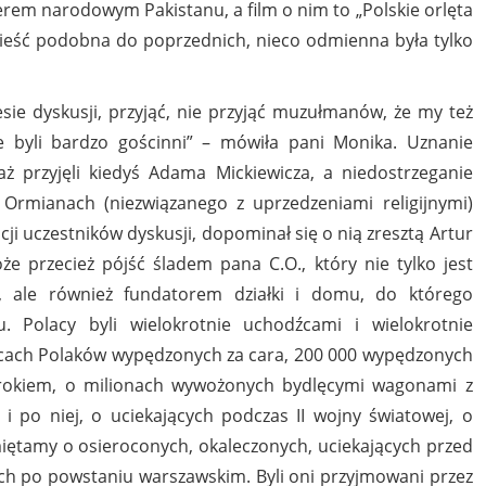
erem narodowym Pakistanu, a film o nim to „Polskie orlęta
owieść podobna do poprzednich, nieco odmienna była tylko
ie dyskusji, przyjąć, nie przyjąć muzułmanów, że my też
 byli bardzo gościnni” – mówiła pani Monika. Uznanie
przyjęli kiedyś Adama Mickiewicza, a niedostrzeganie
Ormianach (niezwiązanego z uprzedzeniami religijnymi)
ji uczestników dyskusji, dopominał się o nią zresztą Artur
że przecież pójść śladem pana C.O., który nie tylko jest
, ale również fundatorem działki i domu, do którego
. Polacy byli wielokrotnie uchodźcami i wielokrotnie
cach Polaków wypędzonych za cara, 200 000 wypędzonych
rokiem, o milionach wywożonych bydlęcymi wagonami z
i po niej, o uciekających podczas II wojny światowej, o
ętamy o osieroconych, okaleczonych, uciekających przed
 po powstaniu warszawskim. Byli oni przyjmowani przez