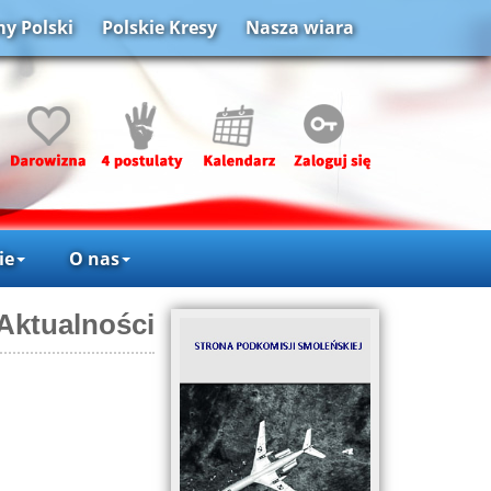
y Polski
Polskie Kresy
Nasza wiara
ie
O nas
Aktualności