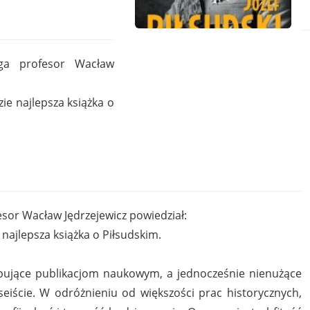
tega profesor Wacław
zie najlepsza książka o
fesor Wacław Jędrzejewicz powiedział:
e najlepsza książka o Piłsudskim.
tępujące publikacjom naukowym, a jednocześnie nienużące
eseiście. W odróżnieniu od większości prac historycznych,