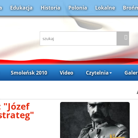
a
Edukacja
Historia
Polonia
Lokalne
Brońm
Smoleńsk 2010
Video
Czytelnia
Galer
 "Józef
 strateg"