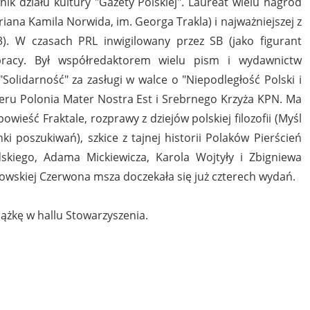
k działu kultury "Gazety Polskiej". Laureat wielu nagród
priana Kamila Norwida, im. Georga Trakla) i najważniejszej z
). W czasach PRL inwigilowany przez SB (jako figurant
pracy. Był współredaktorem wielu pism i wydawnictw
idarność" za zasługi w walce o "Niepodległość Polski i
deru Polonia Mater Nostra Est i Srebrnego Krzyża KPN. Ma
owieść Fraktale, rozprawy z dziejów polskiej filozofii (Myśl
ki poszukiwań), szkice z tajnej historii Polaków Pierścień
dskiego, Adama Mickiewicza, Karola Wojtyły i Zbigniewa
nowskiej Czerwona msza doczekała się już czterech wydań.
ążkę w hallu Stowarzyszenia.