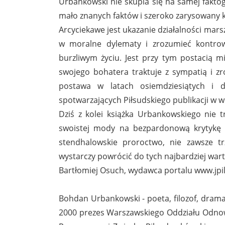
Urbankowski nie skupia się na samej faktogr
mało znanych faktów i szeroko zarysowany k
Arcyciekawe jest ukazanie działalności marsz
w moralne dylematy i zrozumieć kontrow
burzliwym życiu. Jest przy tym postacią mi
swojego bohatera traktuje z sympatią i zr
postawa w latach osiemdziesiątych i d
spotwarzających Piłsudskiego publikacji w w
Dziś z kolei książka Urbankowskiego nie t
swoistej mody na bezpardonową krytykę 
stendhalowskie proroctwo, nie zawsze t
wystarczy powrócić do tych najbardziej war
Bartłomiej Osuch, wydawca portalu www.jpi
Bohdan Urbankowski - poeta, filozof, dra
2000 prezes Warszawskiego Oddziału Odnow