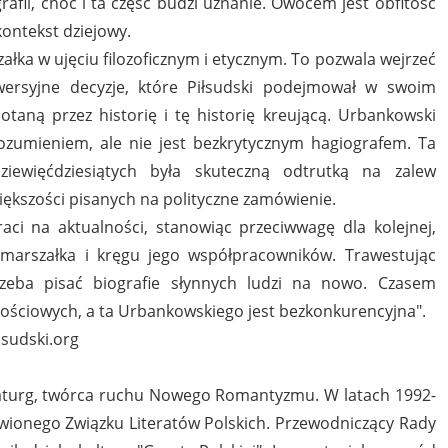
afii, choć i ta część budzi uznanie. Owocem jest obfitość
ontekst dziejowy.
ałka w ujęciu filozoficznym i etycznym. To pozwala wejrzeć
ersyjne decyzje, które Piłsudski podejmował w swoim
otaną przez historię i tę historię kreującą. Urbankowski
ozumieniem, ale nie jest bezkrytycznym hagiografem. Ta
ziewięćdziesiątych była skuteczną odtrutką na zalew
iększości pisanych na polityczne zamówienie.
raci na aktualności, stanowiąc przeciwwagę dla kolejnej,
marszałka i kręgu jego współpracowników. Trawestując
rzeba pisać biografie słynnych ludzi na nowo. Czasem
tościowych, a ta Urbankowskiego jest bezkonkurencyjna".
lsudski.org
maturg, twórca ruchu Nowego Romantyzmu. W latach 1992-
ionego Związku Literatów Polskich. Przewodniczący Rady