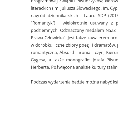
Programowej Związku Piłsudczyków, kierowni
literackich (im. Juliusza Słowackiego, im. Cy
nagród dziennikarskich - Lauru SDP (2013
"Romantyk") i wielokrotnie usuwany z 
podziemnych. Odznaczony medalem NSZZ "Sol
Prawa Człowieka". Jest także kawalerem or
w dorobku liczne zbiory poezji i dramatów, p
romantyczna, Absurd - ironia - czyn, Kierun
Gygesa, a także monografie: Józefa Piłsu
Herberta. Poświęcona analizie kultury stali
Podczas wydarzenia będzie można nabyć ksi