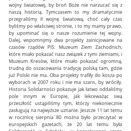
wojny światowej, by broń Boże nie narzucać się z
naszą historią. Tymczasem to my dramatycznie
przegraliśmy II wojnę światową, choć cały czas
byliśmy po właściwej stronie, i to my mamy prawo,
by upominać się o nasze rozumienie tej wojny.
Dalej, wspomnijmy dwa projekty zainicjowane na
czasów rządów PIS: Muzeum Ziem Zachodnich,
które miało pokazać nasz związek z tymi ziemiami, i
Muzeum Kresów, które miało pokazać ogromną,
trudną do oszacowania tradycję polską tam, gdzie
już Polski nie ma. Oba projekty trafiły do kosza po
wyborach w 2007 roku i nie ma szans, by wróciły.
Historia Solidarności pokazuje jak łatwo oddaliśmy
pole innym w Europie, jak lekceważąc swą
przeszłość ustąpiliśmy tym, którzy niekoniecznie
zasługują na najwyższe uznanie. Jeszcze 11 lat temu
w rocznicę sierpnia`80 można było przeczytać w
europejskich gazetach, że 20 lat temu była