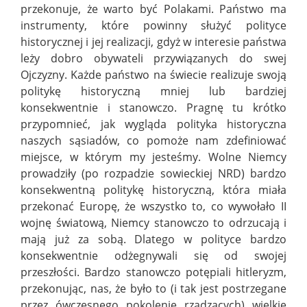
przekonuje, że warto być Polakami. Państwo ma
instrumenty, które powinny służyć polityce
historycznej i jej realizacji, gdyż w interesie państwa
leży dobro obywateli przywiązanych do swej
Ojczyzny. Każde państwo na świecie realizuje swoją
politykę historyczną mniej lub bardziej
konsekwentnie i stanowczo. Pragnę tu krótko
przypomnieć, jak wygląda polityka historyczna
naszych sąsiadów, co pomoże nam zdefiniować
miejsce, w którym my jesteśmy. Wolne Niemcy
prowadziły (po rozpadzie sowieckiej NRD) bardzo
konsekwentną politykę historyczną, która miała
przekonać Europę, że wszystko to, co wywołało II
wojnę światową, Niemcy stanowczo to odrzucają i
mają już za sobą. Dlatego w polityce bardzo
konsekwentnie odżegnywali się od swojej
przeszłości. Bardzo stanowczo potępiali hitleryzm,
przekonując, nas, że było to (i tak jest postrzegane
przez ówczesnego pokolenie rządzących) wielkie