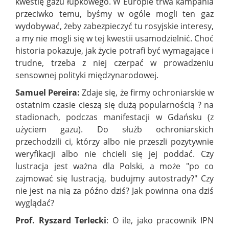
kwestię gazu łupkowego. W Europie trwa kampania
przeciwko temu, byśmy w ogóle mogli ten gaz
wydobywać, żeby zabezpieczyć tu rosyjskie interesy,
a my nie mogli się w tej kwestii usamodzielnić. Choć
historia pokazuje, jak życie potrafi być wymagające i
trudne, trzeba z niej czerpać w prowadzeniu
sensownej polityki międzynarodowej.
Samuel Pereira:
Zdaje się, że firmy ochroniarskie w
ostatnim czasie cieszą się dużą popularnością ? na
stadionach, podczas manifestacji w Gdańsku (z
użyciem gazu). Do służb ochroniarskich
przechodzili ci, którzy albo nie przeszli pozytywnie
weryfikacji albo nie chcieli się jej poddać. Czy
lustracja jest ważna dla Polski, a może "po co
zajmować się lustracją, budujmy autostrady?"
Czy
nie jest na nią za późno dziś? Jak powinna ona dziś
wyglądać?
Prof. Ryszard Terlecki
: O ile, jako pracownik IPN