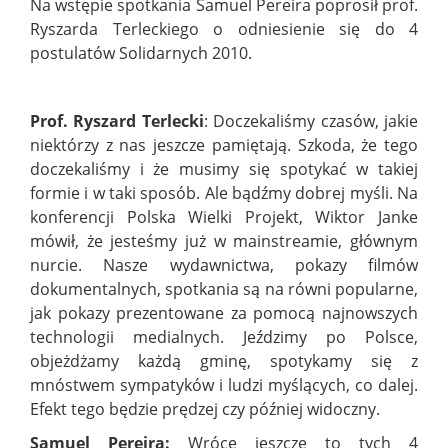
Na wstępie spotkania Samuel Pereira poprosił prof.
Ryszarda Terleckiego o odniesienie się do 4
postulatów Solidarnych 2010.
Prof. Ryszard Terlecki
: Doczekaliśmy czasów, jakie
niektórzy z nas jeszcze pamiętają. Szkoda, że tego
doczekaliśmy i że musimy się spotykać w takiej
formie i w taki sposób. Ale bądźmy dobrej myśli. Na
konferencji Polska Wielki Projekt, Wiktor Janke
mówił, że jesteśmy już w mainstreamie, głównym
nurcie. Nasze wydawnictwa, pokazy filmów
dokumentalnych, spotkania są na równi popularne,
jak pokazy prezentowane za pomocą najnowszych
technologii medialnych. Jeździmy po Polsce,
objeżdżamy każdą gminę, spotykamy się z
mnóstwem sympatyków i ludzi myślących, co dalej.
Efekt tego będzie prędzej czy później widoczny.
Samuel Pereira:
Wrócę jeszcze to tych 4