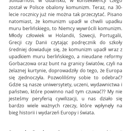
Solidarność w Gdańsku, w konsekwencji czego
został w Polsce obalony komunizm. Teraz, na 30-
lecie rocznicy już nie można tak przeczytać. Pisano
natomiast, że komunizm upadł w chwili upadku
muru berlińskiego, to Niemcy wywrócili komunizm.
Młody człowiek w Holandii, Szwecji, Portugalii,
Grecji czy Danii czytając podręcznik do szkoły
średniej dowiaduje się, że komunizm upadł wraz z
upadkiem muru berlińskiego, a nieudane reformy
Gorbaczowa oraz bunt na granicy światów, czyli na
żelaznej kurtynie, doprowadziły do tego, że Europa
się zjednoczyła. Pozwoliliśmy sobie to odebrać?
Gdzie są nasze uniwersytety, uczeni, wydawnictwa i
państwo, które powinno nad tym czuwać?? My nie
jesteśmy peryferią cywilizacji, u nas działo się
bardzo wiele ważnych rzeczy, które wpłynęły na
bieg historii i wydarzeń Europy i świata.