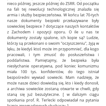
nieco później, jeszcze później do ZSRR. Od początku
na fali tej rewolucji technologicznej znalazła się
armia i służby bezpieczeństwa. W końcu lat 70-tych
nasze dokumenty bezpieki przekazywane były
sowieckiej bezpiece ? dotyczące naszych kontaktów
z Zachodem i opozycji oporu. O ile u nas te
dokumenty zostały spalone, ich kopie są? Ludzie,
którzy są przekonani o swoim "oczyszczeniu", żyją w
lęku, że kiedyś ktoś może im przypomnieć, dla kogo
pracowali, i tym zmusić do posłuszeństwa i
poddaństwa. Pamiętajmy, że bezpieka była
niesłychanie operatywna, pod koniec komunizmu
miała 100 tys. konfidentów, do tego istniał
bezpośredni wywiad sowiecki. Mam nadzieję, że
może nasze dzieci dowiedzą się, kto i kiedy donosił,
a archiwa sowieckie zostaną otwarte w chwili, gdy
staną się już bezużyteczne. [ w dalszym ciągu
spotkania prof. R. Terlecki odpowiadał na pytania
licznie zgromadzonych słuchaczy. ]