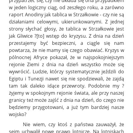
przypatrzeć się, czy nie układa się ona przypadkiem
w jeden logiczny ciąg, od zeszłego roku, a zarówno
raport Anodiny jak tablica w Strzałkowie - czy nie są
działaniami celowymi, ukierunkowanymi.
Z jednej
strony słychać głosy, że tablica w Strzałkowie jest
jak Gliwice ?[to] wstęp do kryzysu. Z dnia na dzień
przestajemy być bezpieczni, a ciągle się nam
powtarza, że nie mamy się czego obawiać. Kryzys w
pólnocnej Afryce pokazał, że w najspokojniejszym
rejonie Ziemi z dnia na dzień wszystko może się
wywrócić. Ludzie, którzy systematycznie jeździli do
Egiptu i Tunezji nawet się nie spodziewali, że zajdą
tam tak daleko idące przewroty. Podobnie my ?
żyjemy w spokojnym rejonie świata, ale przy naszej
granicy też może zajść z dnia na dzień, do czego nie
będziemy przygotowani, a już tym bardziej nasze
wojsko?
Nie wiem, czy ktoś z państwa zauważył, że
sejm uchwalił nowe prawo lotnicze. Na lotniskach