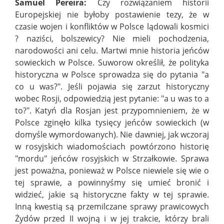
Samuel Pereira:
Czy rozwiązaniem historii
Europejskiej nie byłoby postawienie tezy, że w
czasie wojen i konfliktów w Polsce lądowali kosmici
? naziści, bolszewicy? Nie mieli pochodzenia,
narodowości ani celu. Martwi mnie historia jeńców
sowieckich w Polsce. Suworow określił, że polityka
historyczna w Polsce sprowadza się do pytania "a
co u was?". Jeśli pojawia się zarzut historyczny
wobec Rosji, odpowiedzią jest pytanie: "a u was to a
to?". Katyń dla Rosjan jest przypomnieniem, że w
Polsce zginęło kilka tysięcy jeńców sowieckich (w
domyśle wymordowanych). Nie dawniej, jak wczoraj
w rosyjskich wiadomościach powtórzono historię
"mordu" jeńców rosyjskich w Strzałkowie. Sprawa
jest poważna, ponieważ w Polsce niewiele się wie o
tej sprawie, a powinnyśmy się umieć bronić i
widzieć, jakie są historyczne fakty w tej sprawie.
Inną kwestią są przemilczane sprawy prawicowych
Żydów przed II wojną i w jej trakcie, którzy brali