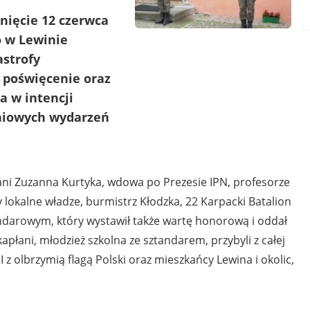
onięcie 12 czerwca
o w Lewinie
astrofy
j poświęcenie oraz
a w intencji
niowych wydarzeń
ani Zuzanna Kurtyka, wdowa po Prezesie IPN, profesorze
 lokalne władze, burmistrz Kłodzka, 22 Karpacki Batalion
ndarowym, który wystawił także wartę honorową i oddał
płani, młodzież szkolna ze sztandarem, przybyli z całej
 z olbrzymią flagą Polski oraz mieszkańcy Lewina i okolic,