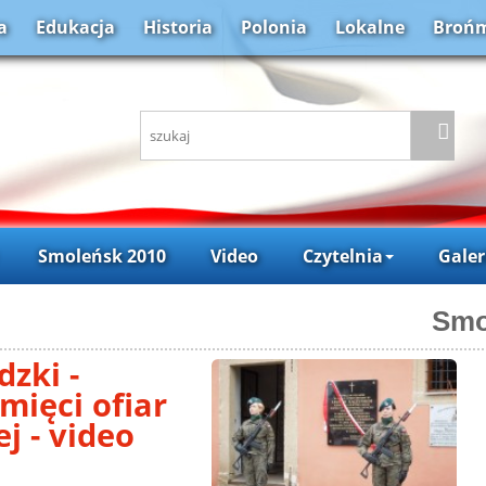
a
Edukacja
Historia
Polonia
Lokalne
Brońm
Smoleńsk 2010
Video
Czytelnia
Galer
Smo
zki -
mięci ofiar
j - video