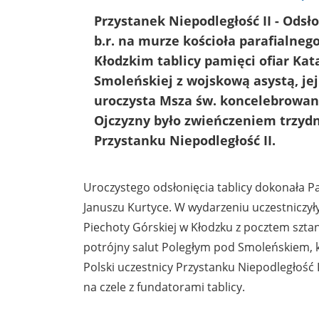
Przystanek Niepodległość II - Odsł
b.r. na murze kościoła parafialneg
Kłodzkim tablicy pamięci ofiar Kat
Smoleńskiej z wojskową asystą, je
uroczysta Msza św. koncelebrowan
Ojczyzny było zwieńczeniem trzyd
Przystanku Niepodległość II.
Uroczystego odsłonięcia tablicy dokonała P
Januszu Kurtyce. W wydarzeniu uczestniczyły
Piechoty Górskiej w Kłodzku z pocztem szta
potrójny salut Poległym pod Smoleńskiem, ka
Polski uczestnicy Przystanku Niepodległość II
na czele z fundatorami tablicy.