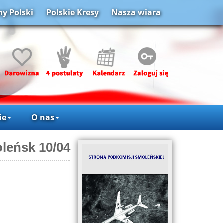
y Polski
Polskie Kresy
Nasza wiara
ie
O nas
leńsk 10/04