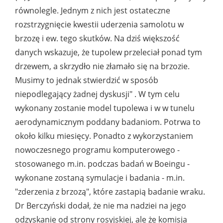
równolegle. Jednym z nich jest ostateczne
rozstrzygnięcie kwestii uderzenia samolotu w
brzozę i ew.
tego skutków. Na dziś większość
danych wskazuje, że tupolew przeleciał ponad tym
drzewem, a skrzydło nie złamało się na brzozie.
Musimy to jednak stwierdzić w sposób
niepodlegający żadnej dyskusji" . W tym celu
wykonany zostanie model tupolewa i w w tunelu
aerodynamicznym poddany badaniom.
Potrwa to
około kilku miesięcy. Ponadto z wykorzystaniem
nowoczesnego programu komputerowego -
stosowanego m.in. podczas badań w Boeingu -
wykonane zostaną symulacje i badania - m.in.
"zderzenia z brzozą", które zastapią badanie wraku.
Dr Berczyński dodał, że nie ma nadziei na jego
odzyskanie od strony rosyjskiej, ale że komisja