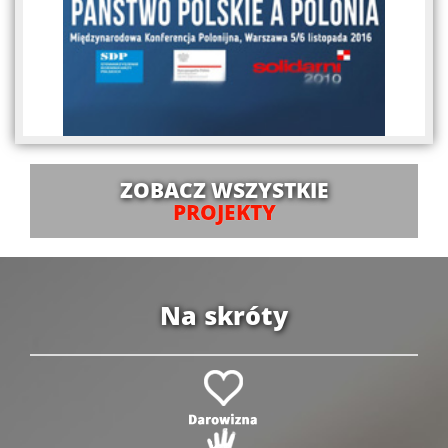
ZOBACZ WSZYSTKIE
PROJEKTY
Na skróty