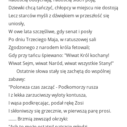
Dziewki chcą tańczyć, chłopcy w miejscu nie dostoją
Lecz starców myśli z dźwiękiem w przeszłość się
uniosły,
W owe lata szczęśliwe, gdy senat i posły
Po dniu Trzeciego Maja, w ratuszowej sali
Zgodzonego z narodem króla fetowali;
Gdy przy tańcu śpiewano: "Wiwat Król kochany!
Wiwat Sejm, wiwat Naród, wiwat wszystkie Stany!"
Ostatnie słowa stały się zachętą do wspólnej
zabawy:
"Poloneza czas zacząć - Podkomorzy rusza
I z lekka zarzuciwszy wyloty kontusza,
I wąsa podkręcając, podał rękę Zosi
I skłoniwszy się grzecznie, w pierwszą parę prosi.
....... Brzmią zewsząd okrzyki:
"Ach to może ostatni! patrzcie młodzi,