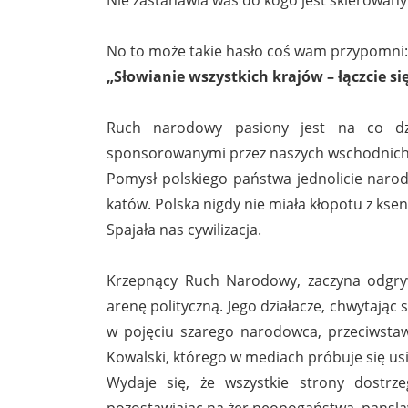
No to może takie hasło coś wam przypomni:
„Słowianie wszystkich krajów – łączcie się
Ruch narodowy pasiony jest na co dzie
sponsorowanymi przez naszych wschodnich n
Pomysł polskiego państwa jednolicie narod
katów. Polska nigdy nie miała kłopotu z kse
Spajała nas cywilizacja.
Krzepnący Ruch Narodowy, zaczyna odgryw
arenę polityczną. Jego działacze, chwytają
w pojęciu szarego narodowca, przeciwstaw
Kowalski, którego w mediach próbuje się usi
Wydaje się, że wszystkie strony dostrze
pozostawiając na żer neopogaństwa, pansla