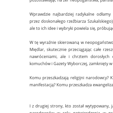
Wprawdzie najbardziej radykalne odłam
przez doskonałego rzeźbiarza Szukalskiego
ale to ich idee i wybryki powiela się, próbuj
W tę wyraźnie skierowaną w neopogaństwo 
Międlar, skutecznie przeciągając całe rzes
nawróceniami, ale i chrztem dorosłych 
komuchów i Gazety Wyborczej, zamknięty w k
Komu przeszkadzają religijni narodowcy?
manifestacją? Komu przeszkadza ewangelizacj
I z drugiej strony, kto został wytypowany,
narodowców w celu potwierdzenia w prak