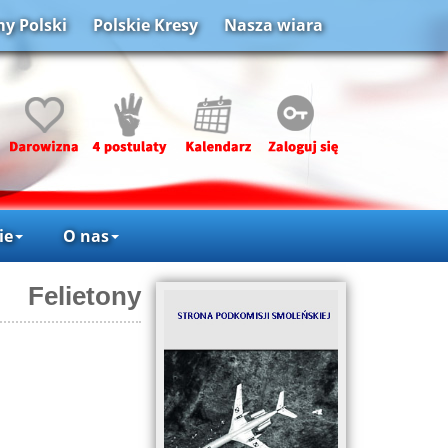
y Polski
Polskie Kresy
Nasza wiara
ie
O nas
Felietony