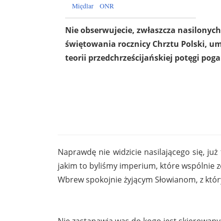
Międlar
ONR
Nie obserwujecie, zwłaszcza nasilonych
świętowania rocznicy Chrztu Polski, um
teorii przedchrześcijańskiej potęgi poga
Naprawdę nie widzicie nasilającego się, już 
jakim to byliśmy imperium, które wspólnie 
Wbrew spokojnie żyjącym Słowianom, z który
Nie zastanawia was do kogo jest skierowan