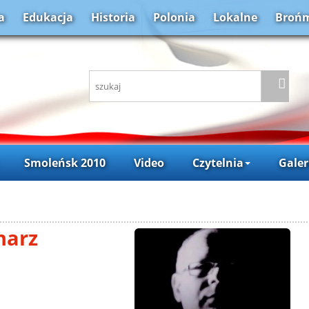
a
Edukacja
Historia
Polonia
Lokalne
Brońm
Smoleńsk 2010
Video
Czytelnia
Galer
narz