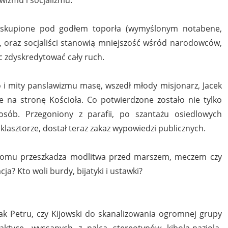
y skupione pod godłem toporła (wymyślonym notabene,
), oraz socjaliści stanowią mniejszość wśród narodowców,
ąc zdyskredytować cały ruch.
i mity panslawizmu masę, wszedł młody misjonarz, Jacek
ze na stronę Kościoła. Co potwierdzone zostało nie tylko
osób. Przegoniony z parafii, po szantażu osiedlowych
lasztorze, dostał teraz zakaz wypowiedzi publicznych.
 Komu przeszkadza modlitwa przed marszem, meczem czy
a? Kto woli burdy, bijatyki i ustawki?
 jak Petru, czy Kijowski do skanalizowania ogromnej grupy
tyce, wyssanych z palca stereotypów kibola-naziola-