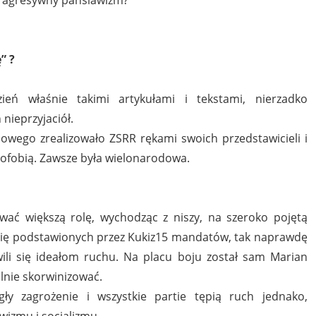
” ?
ń właśnie takimi artykułami i tekstami, nierzadko
ieprzyjaciół.
owego zrealizowało ZSRR rękami swoich przedstawicieli i
nofobią. Zawsze była wielonarodowa.
ać większą rolę, wychodząc z niszy, na szeroko pojętą
c się podstawionych przez Kukiz15 mandatów, tak naprawdę
ili się ideałom ruchu. Na placu boju został sam Marian
lnie skorwinizować.
gły zagrożenie i wszystkie partie tępią ruch jednako,
wizmu i socjalizmu.