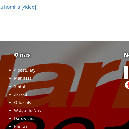
ia homilia [video]
O nas
N
4 postulaty
Manifest
Statut
Zarząd
Oddziały
Wstąp do Nas
Darowizna
Kontakt