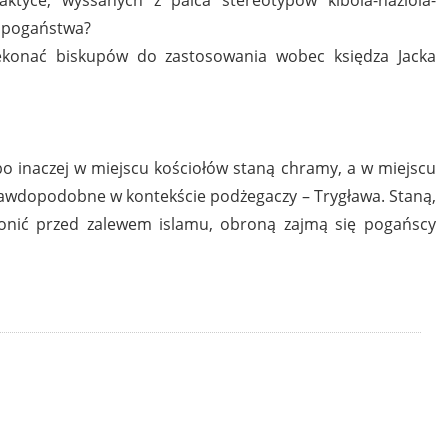
eopogaństwa?
ekonać biskupów do zastosowania wobec księdza Jacka
 inaczej w miejscu kościołów staną chramy, a w miejscu
prawdopodobne w kontekście podżegaczy – Trygława. Staną,
ronić przed zalewem islamu, obroną zajmą się pogańscy