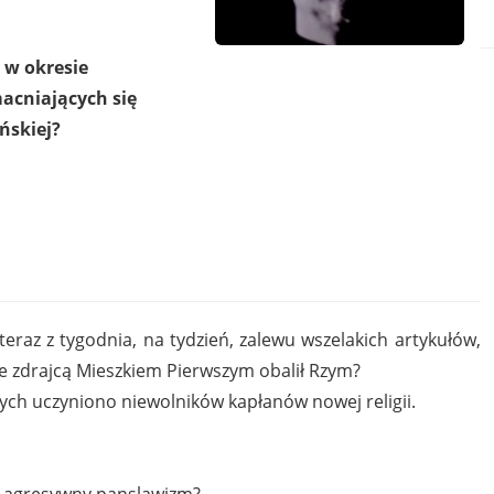
 w okresie
acniających się
ńskiej?
teraz z tygodnia, na tydzień, zalewu wszelakich artykułów,
ze zdrajcą Mieszkiem Pierwszym obalił Rzym?
ch uczyniono niewolników kapłanów nowej religii.
y agresywny panslawizm?