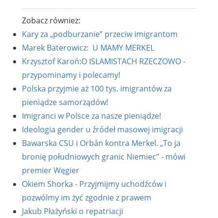
Zobacz równiez:
Kary za „podburzanie” przeciw imigrantom
Marek Baterowicz: U MAMY MERKEL
Krzysztof Karoń:O ISLAMISTACH RZECZOWO -
przypominamy i polecamy!
Polska przyjmie aż 100 tys. imigrantów za
pieniądze samorządów!
Imigranci w Polsce za nasze pieniądze!
Ideologia gender u źródeł masowej imigracji
Bawarska CSU i Orbán kontra Merkel. „To ja
bronię południowych granic Niemiec” - mówi
premier Węgier
Okiem Shorka - Przyjmijmy uchodźców i
pozwólmy im żyć zgodnie z prawem
Jakub Płażyński o repatriacji