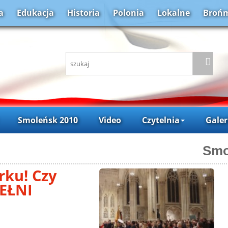
a
Edukacja
Historia
Polonia
Lokalne
Brońm
Smoleńsk 2010
Video
Czytelnia
Galer
Smo
ku! Czy
PEŁNI