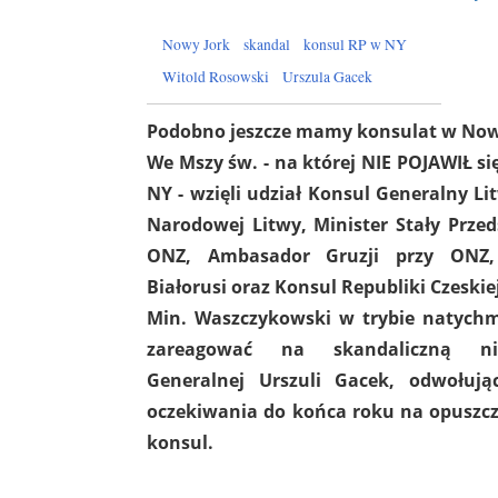
Nowy Jork
skandal
konsul RP w NY
Witold Rosowski
Urszula Gacek
Podobno jeszcze mamy konsulat w No
We Mszy św. - na której NIE POJAWIŁ si
NY - wzięli udział Konsul Generalny Li
Narodowej Litwy, Minister Stały Przeds
ONZ, Ambasador Gruzji przy ONZ,
Białorusi oraz Konsul Republiki Czeskie
Min. Waszczykowski w trybie natych
zareagować na skandaliczną ni
Generalnej Urszuli Gacek, odwołują
oczekiwania do końca roku na opuszcz
konsul.