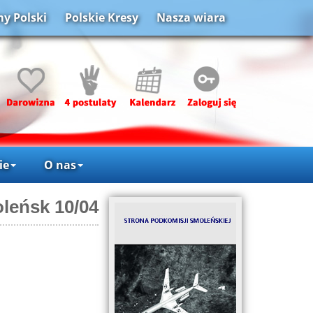
y Polski
Polskie Kresy
Nasza wiara
ie
O nas
leńsk 10/04