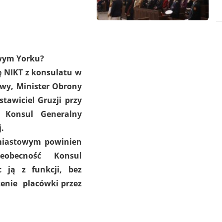
wym Yorku?
ę NIKT z konsulatu w
twy, Minister Obrony
tawiciel Gruzji przy
 Konsul Generalny
j.
miastowym powinien
eobecność Konsul
c ją z funkcji, bez
enie placówki przez