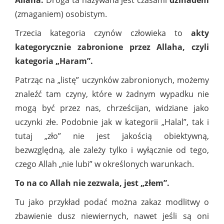
Allaha.
Droga ta nazywana jest czasami
dżihadem
(zmaganiem) osobistym.
Trzecia kategoria czynów człowieka to
akty
kategorycznie zabronione przez Allaha, czyli
kategoria „Haram”.
Patrząc na „listę” uczynków zabronionych, możemy
znaleźć tam czyny, które w żadnym wypadku nie
mogą być przez nas, chrześcijan, widziane jako
uczynki złe. Podobnie jak w kategorii „Halal”, tak i
tutaj „zło” nie jest jakością obiektywną,
bezwzględną, ale zależy tylko i wyłącznie od tego,
czego Allah „nie lubi” w określonych warunkach.
To na co Allah nie zezwala, jest „złem”.
Tu jako przykład podać można zakaz modlitwy o
zbawienie dusz niewiernych, nawet jeśli są oni