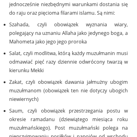
jednocześnie niezbędnymi warunkami dostania się
do raju oraz pięcioma filarami islamu. Są nimi:
Szahada, czyli obowiązek wyznania wiary,
polegający na uznaniu Allaha jako jedynego boga, a
Mahometa jako jego jego proroka
Salat, czyli modlitwa, którą każdy muzułmanin musi
odmawiać pięć razy dziennie odwrócony twarzą w
kierunku Mekki
Zakat, czyli obowiązek dawania jałmużny ubogim
muzułmanom (obowiązek ten nie dotyczy ubogich
niewiernych)
Saum, czyli obowiązek przestrzegania postu w
okresie ramadanu (dziewiątego miesiąca roku
muzułmańskiego). Post muzułmański polega na
nieprzyjmowaniu posiłków i napojów od wschodu