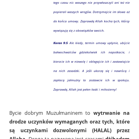
tego czasu nic waszego nie przywłaszczyli ani też nie
popierali waszych wrogów. Dotrzymajcie im słowa aż
do końca umowy. Zaprawdę Allah kocha tych, którzy
wywiązują się z obowiązków swoich.
Koran 9:5
Ale kiedy, termin umowy upłynie, ubijcie
bałwochwalców gdziekolwiek ich napotkacie, i
bierzcie ich w niewolę i oblegajcie ich i zastawiajcie
na nich zasadzki. A jeśli ukorzą się i nawrócą i
zapłacą jałmużny to zostawcie ich w spokoju.
Zaprawdę, Allah jest pełen łaski i miłosierny!
Bycie dobrym Muzułmaninem to
wytrwanie na
drodze uczynków wymaganych oraz tych, które
są uczynkami dozwolonymi (HALAL) przez