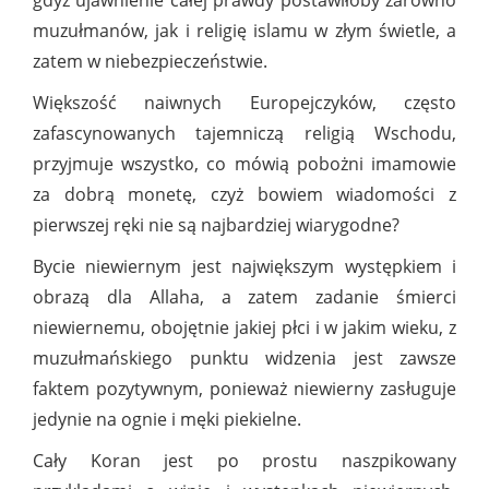
gdyż ujawnienie całej prawdy postawiłoby zarówno
muzułmanów, jak i religię islamu w złym świetle, a
zatem w niebezpieczeństwie.
Większość naiwnych Europejczyków, często
zafascynowanych tajemniczą religią Wschodu,
przyjmuje wszystko, co mówią pobożni imamowie
za dobrą monetę, czyż bowiem wiadomości z
pierwszej ręki nie są najbardziej wiarygodne?
Bycie niewiernym jest największym występkiem i
obrazą dla Allaha, a zatem zadanie śmierci
niewiernemu, obojętnie jakiej płci i w jakim wieku, z
muzułmańskiego punktu widzenia jest zawsze
faktem pozytywnym, ponieważ niewierny zasługuje
jedynie na ognie i męki piekielne.
Cały Koran jest po prostu naszpikowany