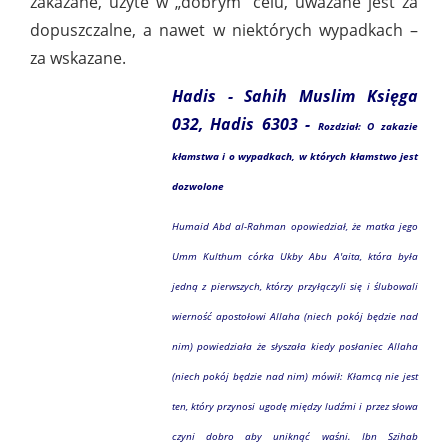
zakazane, użyte w „dobrym” celu, uważane jest za
dopuszczalne, a nawet w niektórych wypadkach –
za wskazane.
Hadis - Sahih Muslim Księga
032, Hadis 6303 -
Rozdział: O zakazie
kłamstwa i o wypadkach, w których kłamstwo jest
dozwolone
Humaid Abd al-Rahman opowiedział, że matka jego
Umm Kulthum córka Ukby Abu A'aita, która była
jedną z pierwszych, którzy przyłączyli się i ślubowali
wierność apostołowi Allaha (niech pokój będzie nad
nim) powiedziała że słyszała kiedy posłaniec Allaha
(niech pokój będzie nad nim) mówił: Kłamcą nie jest
ten, który przynosi ugodę między ludźmi i przez słowa
czyni dobro aby uniknąć waśni. Ibn Szihab