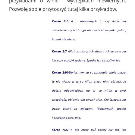
przykładami o winie i występkach niewiernych.
Pozwolę sobie przytoczyć tutaj kilka przykładów.
Koran 2:6
A o niewiernych to czy dacie im
ostrzeżenie czy też im go nie dacie to wszystko jedno,
bo oni nie wierzą.
Koran 2:7
Allah zamknął ich słuch i ich serca a na
ich oczy położył zasłonę. Spotka ich straszliwy los.
Koran 2:90
Zło jest tym za co sprzedają swoje dusze:
że nie wierzą w to co Allah przed nimi objawił, że
złością odpowiedzieli na to co Allah w swej
szczodrości objawia dla swoich sług. Oni ściągają na
siebie gniew za gniewem. Niewiernych spotka
haniebne potępienie.
Koran 7:37
A kto może być gorszy niż ten, kto