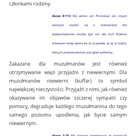
członkami rodziny.
Koran 9:113
Nie wolno ani Prorokowi ani innym
wiernym modlić się o miłosierdzie dla
bałwochwalców choćby byli oni dla nich bliskimi
krewnymi kiedy stanie się to oczywiste, że są to ludzie,
których przeznaczeniem jest ogień piekielny.
Zakazane dla muzułmanów jest również
utrzymywanie więzi przyjaźni z niewiernymi. Dla
muzułmanów niewierni (kuffar) to symbol
największej nieczystości. Przyjaźń z nimi, jak również
okazywanie im objawów szczerej sympatii czy
pomocy, degraduje każdego muzułmanina do tego
samego poziomu upodlenia, jak bycie samym
niewiernym.
Koran 3:28
Nie bierzcie niewiernych za przyjaciół