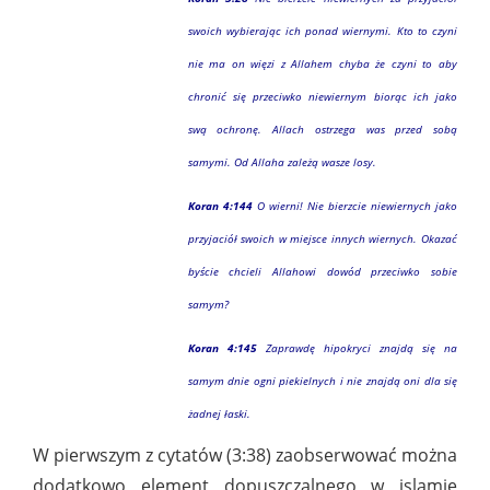
swoich wybierając ich ponad wiernymi. Kto to czyni
nie ma on więzi z Allahem chyba że czyni to aby
chronić się przeciwko niewiernym biorąc ich jako
swą ochronę. Allach ostrzega was przed sobą
samymi. Od Allaha zależą wasze losy.
Koran 4:144
O wierni! Nie bierzcie niewiernych jako
przyjaciół swoich w miejsce innych wiernych. Okazać
byście chcieli Allahowi dowód przeciwko sobie
samym?
Koran 4:145
Zaprawdę hipokryci znajdą się na
samym dnie ogni piekielnych i nie znajdą oni dla się
żadnej łaski.
W pierwszym z cytatów (3:38) zaobserwować można
dodatkowo element dopuszczalnego w islamie