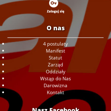
O nas
4 postulaty
Manifest
Statut
Zarząd
Oddziały
Wstąp do Nas
Darowizna
Kontakt
Nasz Facebook